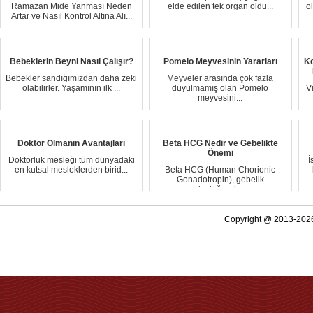
Ramazan Mide Yanması Neden
elde edilen tek organ oldu...
o
Artar ve Nasıl Kontrol Altına Alı...
Bebeklerin Beyni Nasıl Çalışır?
Pomelo Meyvesinin Yararları
Ko
Bebekler sandığımızdan daha zeki
Meyveler arasında çok fazla
olabilirler. Yaşamının ilk ...
duyulmamış olan Pomelo
V
meyvesini...
Doktor Olmanın Avantajları
Beta HCG Nedir ve Gebelikte
Önemi
Doktorluk mesleği tüm dünyadaki
İ
en kutsal mesleklerden birid...
Beta HCG (Human Chorionic
Gonadotropin), gebelik
oluştuğunda...
Copyright @ 2013-2026 