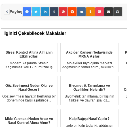
Paylaş
İlginizi Çekebilecek Makalaler
Stresi Kontrol Altına Almanın
Akciğer Kanseri Tedavisinde
K
Etkili Yolları
MRNA Aşıları
Modern Yaşamda Stresin
Moleküler biyolojinin merkezi
Kaçınılmaz Yeri Günümüzde iş
dogmasının temel adımı, mRNA’n...
temposu...
Göz Seyirmesi Neden Olur ve
Biyometrik Tanımlama ve
Nasıl Geçer?
Özellikleri Nelerdir?
Ç
Göz seyirmesi hayatın herhangi bir
Biyometrik tanımlama, bir kişinin
döneminde karşılaşabilece...
fiziksel ve davranışsal öz...
Mide Yanması Neden Artar ve
Kalp Bağışı Nasıl Yapılır?
Nasıl Kontrol Altına Alınır?
İzole bir kalp tedariki, göğüsten