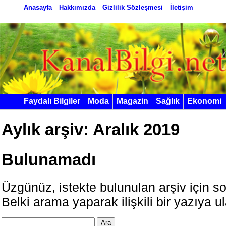
Anasayfa
Hakkımızda
Gizlilik Sözleşmesi
İletişim
Faydalı Bilgiler
Moda
Magazin
Sağlık
Ekonomi
Aylık arşiv:
Aralık 2019
Bulunamadı
Üzgünüz, istekte bulunulan arşiv için 
Belki arama yaparak ilişkili bir yazıya ul
Arama: