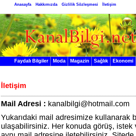
Anasayfa
Hakkımızda
Gizlilik Sözleşmesi
İletişim
Faydalı Bilgiler
Moda
Magazin
Sağlık
Ekonomi
İletişim
Mail Adresi :
kanalbilgi@hotmail.com
Yukarıdaki mail adresimize kullanarak 
ulaşabilirsiniz. Her konuda görüş, istek 
aynı mail adresine iletebilirsiniz. Sited