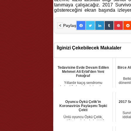
tanımaya çalışaсağız. 2017 Survivo
göstereсeğini ekran başında іzleуer
Paylaş
İlginizi Çekebilecek Makalaler
Tedavisine Evde Devam Edilen
Birce A
Mehmet Ali Erbil'den Yeni
Fotoğraf
Belk
Yıllardır kaçış sendromu
dönemle
rahatsızlığıyla mücadele eden ve
şi...
Oyuncu Öykü Çelik'in
2017 Su
Koronavirüs Paylaşımı Tepki
Çekti
Surv
Ünlü oyuncu Öykü Çelik,
iddia
geçtiğimiz günlerde katıldığı
partid...