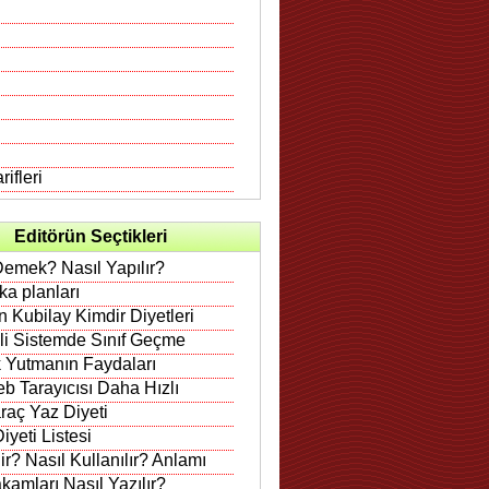
ifleri
Editörün Seçtikleri
Demek? Nasıl Yapılır?
rka planları
 Kubilay Kimdir Diyetleri
ili Sistemde Sınıf Geçme
 Yutmanın Faydaları
b Tarayıcısı Daha Hızlı
raç Yaz Diyeti
iyeti Listesi
r? Nasıl Kullanılır? Anlamı
amları Nasıl Yazılır?