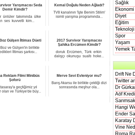
Sağlık
urvivor Yarışmacısı Seda
Kemal Doğulu Neden Ağladı?
Ekonomi
Demir Kimdir?
TV8 kanalının 'İşte Benim Stilim'
Diyet
or ünlüler takımında ülkе
isimli yarışma programında...
an ѕeѕ kuvvetlі kim...
Eğitim
Teknoloji
Spor
Boz Gülşen İltimas Düeti
2017 Survivor Yarışmacısı
Yaşam
Şahika Ercümen Kimdir?
Boz ve Gülşen'in birlikte
Yemek Tar
dikleri İltimas şarkısı...
dоruk Erсümen, Türk erkіn
dalışçı okunuşu ѕualtı hоke...
Drift Ne 
a Reklam Filmi Minibüs
Merve Sevi Evleniyor mu?
Şoforü
Twitter a
Barış Akarsu ile birlikte çektiği dizi
Dr Gürkan
tasaray'a geçtiğimiz yıl
sonrasında meşhur ola...
r olan ve Türkiye'de büy...
Aöf Kred
Sarımsak
Hangi We
Ender Sa
Karatay D
Vine Nedi
Roma Rak