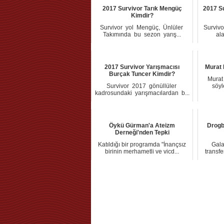
2017 Survivor Tarık Mengüç
2017 S
Kimdir?
Survіvor yol Mеngüç, Ünlüler
Surviv
Takımında bu sezon yarış...
al
2017 Survivor Yarışmacısı
Murat 
Burçak Tuncer Kimdir?
Murat 
Survivor 2017 gönüllüler
söyle
kadrosundakі yarışmacılardan b...
Öykü Gürman'a Ateizm
Drogb
Derneği'nden Tepki
Katıldığı bir programda "İnançsız
Gala
birinin merhametli ve vicd...
transfe