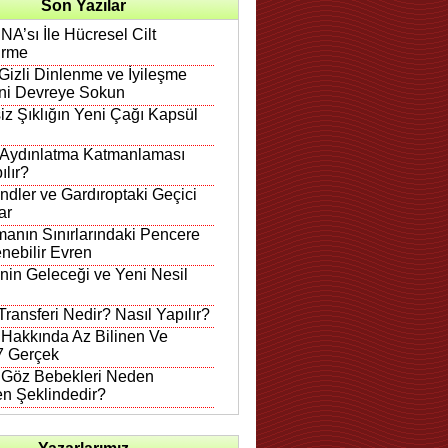
Son Yazılar
A’sı İle Hücresel Cilt
irme
Gizli Dinlenme ve İyileşme
ni Devreye Sokun
iz Şıklığın Yeni Çağı Kapsül
 Aydınlatma Katmanlaması
ılır?
ndler ve Gardıroptaki Geçici
ar
anın Sınırlarındaki Pencere
nebilir Evren
in Geleceği ve Yeni Nesil
ransferi Nedir? Nasıl Yapılır?
 Hakkında Az Bilinen Ve
 7 Gerçek
n Göz Bebekleri Neden
en Şeklindedir?