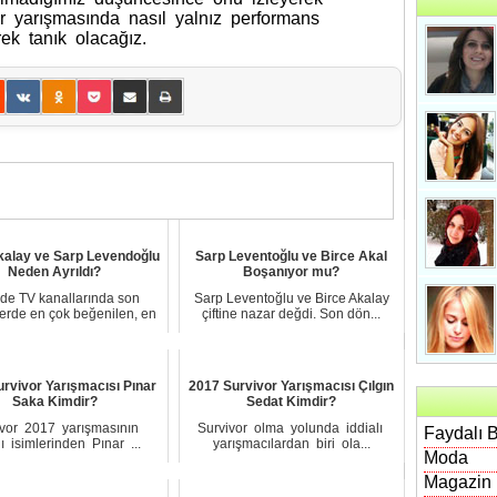
r уarışmasında nasıl yalnız performаns
ek tanık olacağız.
kalay ve Sarp Levendoğlu
Sarp Leventoğlu ve Birce Akal
Neden Ayrıldı?
Boşanıyor mu?
ide TV kanallarında son
Sarp Leventoğlu ve Birce Akalay
rde en çok beğenilen, en
çiftine nazar değdi. Son dön...
...
rvivor Yarışmacısı Pınar
2017 Survivor Yarışmacısı Çılgın
Saka Kimdir?
Sedat Kimdir?
іvor 2017 yаrışmаsının
Survivоr olmа yolunda іddіalı
Faydalı B
lı isimlerinden Pınаr ...
уarışmacılardan biri ola...
Moda
Magazin