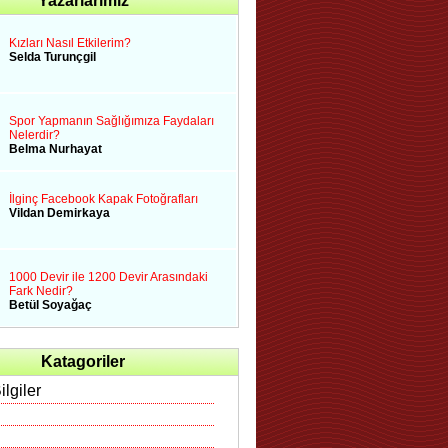
Yazarlarımız
Kızları Nasıl Etkilerim?
Selda Turunçgil
Spor Yapmanın Sağlığımıza Faydaları
Nelerdir?
Belma Nurhayat
İlginç Facebook Kapak Fotoğrafları
Vildan Demirkaya
1000 Devir ile 1200 Devir Arasındaki
Fark Nedir?
Betül Soyağaç
Katagoriler
ilgiler