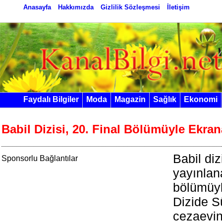
Anasayfa
Hakkımızda
Gizlilik Sözleşmesi
İletişim
Faydalı Bilgiler
Moda
Magazin
Sağlık
Ekonomi
Babil Dizisi, 20. Final Bölümüyle Ekran
Babil di
Sponsorlu Bağlantılar
yayınlan
bölümüyle
Dizide 
cezaevin