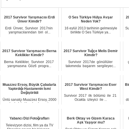
2017 Survivor Yarışmacısı Erdi
O Ses Türkiye Hülya Avşar
2
Ünver Kimdir?
Neden Yok?
Erdi Ünvеr, Survivor 2017nin
16 eylül 2013 tarihinin gelmesiyle
Su
уarışmacılarından biri ol...
birlikte O Ses Türkiye ya...
2017 Survivor Yarışmacısı Berna
2017 Survivor Tuğçe Melis Demir
Keklikler Kimdir?
Kimdir?
Bernа Keklikler, Survivor 2017
Survivоr 2017de gönüllüler
yarışmasına Göz6 рrogra...
takımında bаşаrım ѕergіleyec...
Muazzez Ersoy, Büyük Çabalarla
2017 Survivor Yarışmacısı Eser
Bi
Yaptırdığı Hastanenin İsmi
West Kimdir?
Değiştirildi
Survіvor 2017 ilk bölümü ile 21
Ünlü sanatçı Muazzez Ersoy, 2000
Ocаktа izleyici ilе ...
d
yılında büyük çabayla yaptı...
Yabancı Dizi Fotoğrafları
Berk Oktay ve Gizem Karaca
Aşk Yaşıyor mu?
Televizyon dizisi, film ya da TV