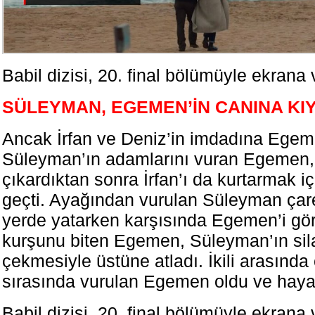
Babil dizisi, 20. final bölümüyle ekrana 
SÜLEYMAN, EGEMEN’İN CANINA KIY
Ancak İrfan ve Deniz’in imdadına Egem
Süleyman’ın adamlarını vuran Egemen, 
çıkardıktan sonra İrfan’ı da kurtarmak i
geçti. Ayağından vurulan Süleyman çare
yerde yatarken karşısında Egemen’i gö
kurşunu biten Egemen, Süleyman’ın sil
çekmesiyle üstüne atladı. İkili arasınd
sırasında vurulan Egemen oldu ve hayat
Babil dizisi, 20. final bölümüyle ekrana 