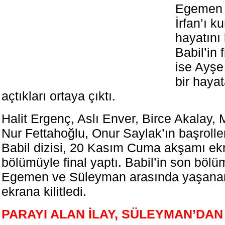
Egemen 
İrfan’ı k
hayatını 
Babil’in 
ise Ayşe 
bir haya
açtıkları ortaya çıktı.
Halit Ergenç, Aslı Enver, Birce Akalay,
Nur Fettahoğlu, Onur Saylak’ın başroll
Babil dizisi, 20 Kasım Cuma akşamı ek
bölümüyle final yaptı. Babil’in son bölü
Egemen ve Süleyman arasında yaşananla
ekrana kilitledi.
PARAYI ALAN İLAY, SÜLEYMAN’DAN