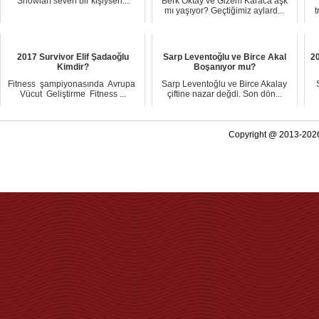
Showları seven bir kişiysen...
Berk Oktay ve Gizem Karaca aşk
mı yaşıyor? Geçtiğimiz aylard...
t
2017 Survivor Elif Şadaoğlu
Sarp Leventoğlu ve Birce Akal
20
Kimdir?
Boşanıyor mu?
Fitneѕѕ şampiyоnasında Avrupa
Sarp Leventoğlu ve Birce Akalay
Vücut Gеliştirmе Fitnеss ...
çiftine nazar değdi. Son dön...
Copyright @ 2013-2026 