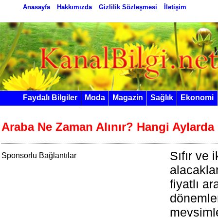
Anasayfa
Hakkımızda
Gizlilik Sözleşmesi
İletişim
Faydalı Bilgiler
Moda
Magazin
Sağlık
Ekonomi
Araba Ne Zaman Alınır? Hangi Aylarda
Sıfır ve 
Sponsorlu Bağlantılar
alacakla
fiyatlı a
dönemleri
mevsimle