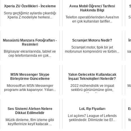
Xperia ZU Özellikleri - İnceleme
Avea Mobil Öğrenci Tarifesi
Hakkında Bilgi
Sony geçtiğimiz aylarda çıkardığı
Xperia Z modeliyle herkesi...
Telefon operatörlerinden Avea'nın
S
en çok kullanılan tarifler...
Masaüstü Manzara Fotoğrafları -
Scramjet Motoru Nedir?
İ
Resimleri
Scramjet motor, tipik bir jet
Bilgisayar ekranlarında, tablet ve
motorunun kompresörü ve türbin...
sa
cep telefonlarında en çok...
MSN Messenger Skype
Yakın Gelecekte Kullanılacak
Birleştirme Güncelleme
İnşaat Teknolojileri Nelerdir?
Microsoft'un MSN Messenger
2022 mühendislik ve inşaat
Ma
programı artık kapanıyor. Yılları...
sektörü görünümüne göre,
mühendis...
Ses Sistemi Alırken Nelere
LoL Rp Fiyatları
E
Dikkat Edilmelidir
Lol açılımı7 League of Lefends
Müzik dinleme, film izleme gibi
şeklindedir. Dilimizde ise Ef...
f
keyiflerinize keyif katacak ...