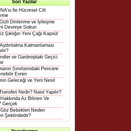
Son Yazılar
A’sı İle Hücresel Cilt
irme
Gizli Dinlenme ve İyileşme
ni Devreye Sokun
iz Şıklığın Yeni Çağı Kapsül
 Aydınlatma Katmanlaması
ılır?
ndler ve Gardıroptaki Geçici
ar
anın Sınırlarındaki Pencere
nebilir Evren
in Geleceği ve Yeni Nesil
ransferi Nedir? Nasıl Yapılır?
 Hakkında Az Bilinen Ve
 7 Gerçek
n Göz Bebekleri Neden
en Şeklindedir?