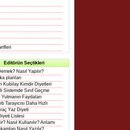
ifleri
Editörün Seçtikleri
Demek? Nasıl Yapılır?
rka planları
 Kubilay Kimdir Diyetleri
ili Sistemde Sınıf Geçme
 Yutmanın Faydaları
b Tarayıcısı Daha Hızlı
raç Yaz Diyeti
iyeti Listesi
r? Nasıl Kullanılır? Anlamı
amları Nasıl Yazılır?