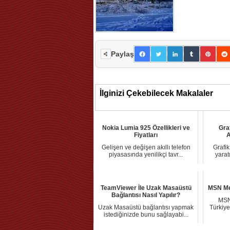
Paylaş
İlginizi Çekebilecek Makalaler
Nokia Lumia 925 Özellikleri ve
Gra
Fiyatları
A
Gelişen ve değişen akıllı telefon
Grafik
piyasasında yenilikçi tavr...
yarat
TeamViewer İle Uzak Masaüstü
MSN Me
Bağlantısı Nasıl Yapılır?
MSN
Uzak Masaüstü bağlantısı yapmak
Türkiye'
istediğinizde bunu sağlayabi...