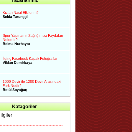
Yazarlarımız
Kızları Nasıl Etkilerim?
Selda Turunçgil
Spor Yapmanın Sağlığımıza Faydaları
Nelerdir?
Belma Nurhayat
İlginç Facebook Kapak Fotoğrafları
Vildan Demirkaya
1000 Devir ile 1200 Devir Arasındaki
Fark Nedir?
Betül Soyağaç
Katagoriler
ilgiler