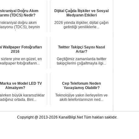
skraniyal Doğru Akım
Dijital Çağda İlişkiler ve Sosyal
arımı (TDCS) Nedir?
Medyanın Etkileri
nskraniyal doğru akım
2026 yılında ilişkiler, dijital çağın
lasyonu (TDCS), beynin
getirdiği yeniliklerle...
serebra...
i Wallpaper Fotoğrafları
Twitter Takipçi Sayısı Nasıl
2016
Artar?
sizlere yine en güzel, en
Geçtiğimiz zamanlarda twitter
wallpaper fotoğrafların...
takipçilerini çoğaltmayla ilgi...
 Marka ve Model LED TV
Cep Telefonum Neden
Almalıyım?
Yavaşlamış Olabilir?
lırken büyük kararsızlıklar
Teknolojiye yakın ilerleyelim ve
adığınız ortada. Binl...
akıllı telefonlarınızın ned...
Copyright @ 2013-2026 KanalBilgi.Net Tüm hakları saklıdır.