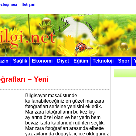
Sözleşmesi
İletişim
azin
Sağlık
Ekonomi
Diyet
Eğitim
Teknoloji
Spor
rafları – Yeni
Bilgisayar masaüstünde
kullanabileceğiniz en güzel manzara
fotoğrafları serisine yenisini ekledik.
Manzara fotoğraflarını bu kez kış
aylarına özel olan ve her yerin bem
beyaz karla kaplandığı günleri seçtik.
Manzara fotoğrafları arasında elbette
yaz aylarında doğayla iç içe olduğunuz