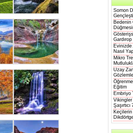
Somon DN
Gençleşt
Bedenin 
Düğmesi
Gösterişs
Gardırop
Evinizde
Nasıl Yap
Mikro Tre
Mutlulukl
Uzay Zam
Gözlemle
Öğrenmen
Eğitim
Embriyo T
Vikingler
Şaşırtıcı
Keçileri
Dikdörtg