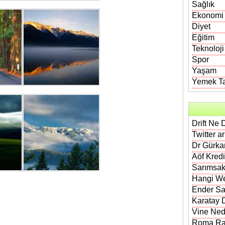
Sağlık
Ekonomi
Diyet
Eğitim
Teknoloji
Spor
Yaşam
Yemek Tar
Drift Ne 
Twitter a
Dr Gürkan
Aöf Kred
Sarımsak
Hangi We
Ender Sa
Karatay D
Vine Nedi
Roma Rak