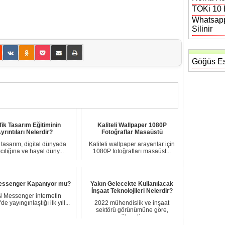
TOKi 10 B
Whatsapp
Silinir
Göğüs Es
fik Tasarım Eğitiminin
Kaliteli Wallpaper 1080P
yrıntıları Nelerdir?
Fotoğraflar Masaüstü
 tasarım, digital dünyada
Kaliteli wallpaper arayanlar için
ıcılığına ve hayal düny...
1080P fotoğrafları masaüst...
ssenger Kapanıyor mu?
Yakın Gelecekte Kullanılacak
İnşaat Teknolojileri Nelerdir?
 Messenger internetin
de yayıngınlaştığı ilk yıll...
2022 mühendislik ve inşaat
sektörü görünümüne göre,
mühendis...