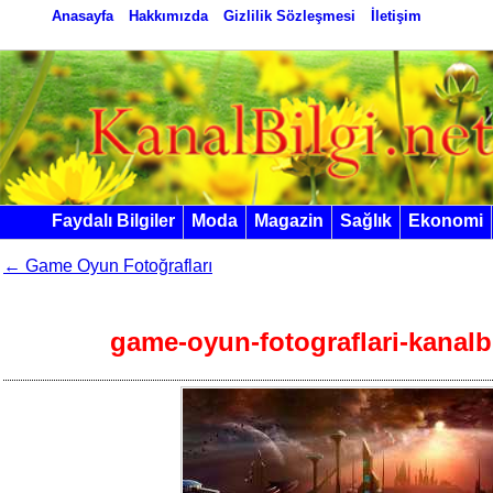
Anasayfa
Hakkımızda
Gizlilik Sözleşmesi
İletişim
Faydalı Bilgiler
Moda
Magazin
Sağlık
Ekonomi
←
Game Oyun Fotoğrafları
game-oyun-fotograflari-kanalbi