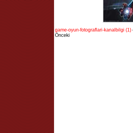
game-oyun-fotograflari-kanalbilgi (1)
Önceki