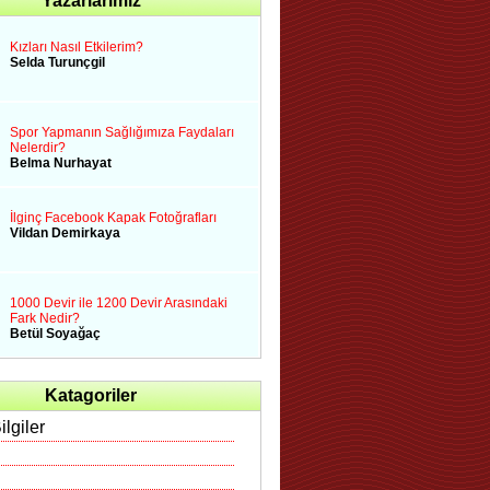
Yazarlarımız
Kızları Nasıl Etkilerim?
Selda Turunçgil
Spor Yapmanın Sağlığımıza Faydaları
Nelerdir?
Belma Nurhayat
İlginç Facebook Kapak Fotoğrafları
Vildan Demirkaya
1000 Devir ile 1200 Devir Arasındaki
Fark Nedir?
Betül Soyağaç
Katagoriler
ilgiler