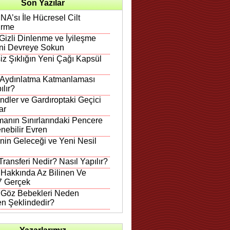
Son Yazılar
A’sı İle Hücresel Cilt
irme
Gizli Dinlenme ve İyileşme
ni Devreye Sokun
iz Şıklığın Yeni Çağı Kapsül
 Aydınlatma Katmanlaması
ılır?
ndler ve Gardıroptaki Geçici
ar
anın Sınırlarındaki Pencere
nebilir Evren
in Geleceği ve Yeni Nesil
ransferi Nedir? Nasıl Yapılır?
 Hakkında Az Bilinen Ve
 7 Gerçek
n Göz Bebekleri Neden
en Şeklindedir?