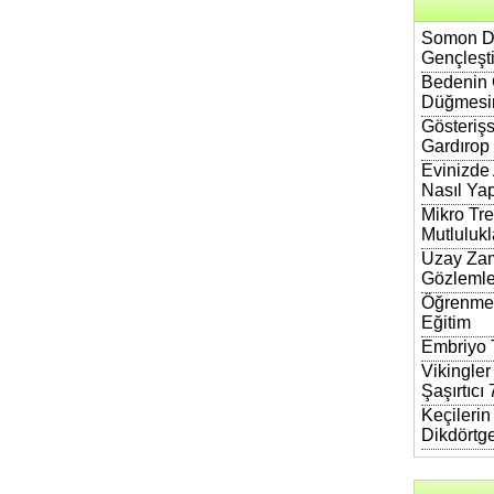
Somon DN
Gençleşt
Bedenin 
Düğmesi
Gösterişs
Gardırop
Evinizde
Nasıl Yap
Mikro Tre
Mutlulukl
Uzay Zam
Gözlemle
Öğrenmen
Eğitim
Embriyo T
Vikingler
Şaşırtıcı
Keçileri
Dikdörtg