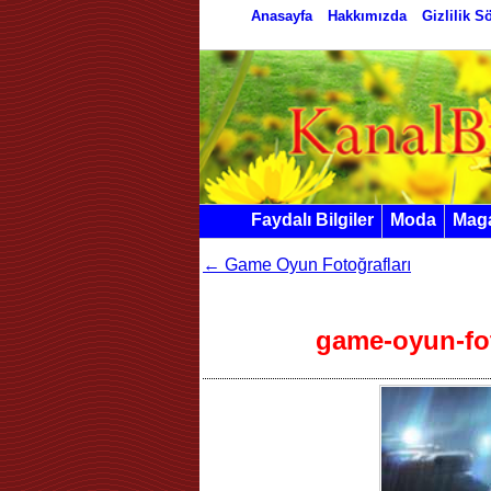
Anasayfa
Hakkımızda
Gizlilik 
Faydalı Bilgiler
Moda
Mag
←
Game Oyun Fotoğrafları
game-oyun-foto