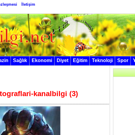
Sözleşmesi
İletişim
azin
Sağlık
Ekonomi
Diyet
Eğitim
Teknoloji
Spor
graflari-kanalbilgi (3)