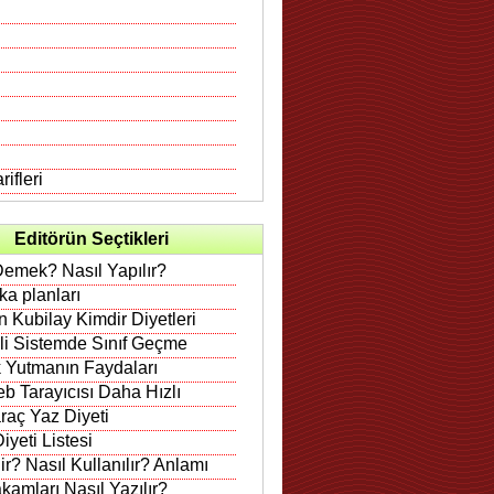
ifleri
Editörün Seçtikleri
Demek? Nasıl Yapılır?
rka planları
 Kubilay Kimdir Diyetleri
ili Sistemde Sınıf Geçme
 Yutmanın Faydaları
b Tarayıcısı Daha Hızlı
raç Yaz Diyeti
iyeti Listesi
r? Nasıl Kullanılır? Anlamı
amları Nasıl Yazılır?