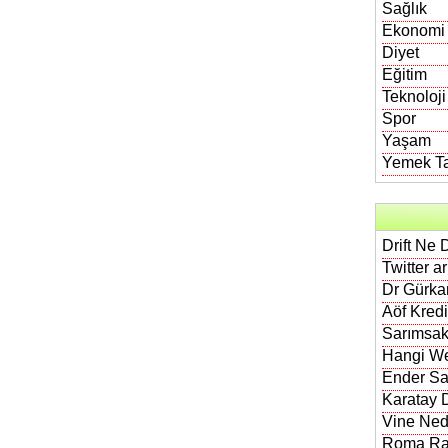
Sağlık
Ekonomi
Diyet
Eğitim
Teknoloji
Spor
Yaşam
Yemek Tar
Drift Ne 
Twitter a
Dr Gürkan
Aöf Kred
Sarımsak
Hangi We
Ender Sa
Karatay D
Vine Nedi
Roma Rak