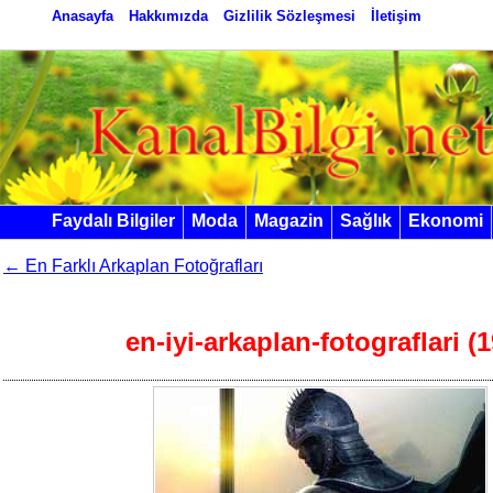
Anasayfa
Hakkımızda
Gizlilik Sözleşmesi
İletişim
Faydalı Bilgiler
Moda
Magazin
Sağlık
Ekonomi
←
En Farklı Arkaplan Fotoğrafları
en-iyi-arkaplan-fotograflari (1