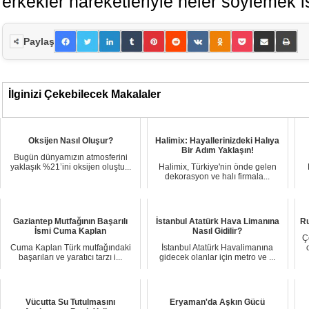
erkekler hareketleriyle neler söylemek is
Paylaş
İlginizi Çekebilecek Makalaler
Oksijen Nasıl Oluşur?
Halimix: Hayallerinizdeki Halıya
Bir Adım Yaklaşın!
Bugün dünyamızın atmosferini
yaklaşık %21’ini oksijen oluştu...
Halimix, Türkiye'nin önde gelen
dekorasyon ve halı firmala...
Gaziantep Mutfağının Başarılı
İstanbul Atatürk Hava Limanına
Ru
İsmi Cuma Kaplan
Nasıl Gidilir?
Ç
Cuma Kaplan Türk mutfağındaki
İstanbul Atatürk Havalimanına
başarıları ve yaratıcı tarzı i...
gidecek olanlar için metro ve ...
Vücutta Su Tutulmasını
Eryaman'da Aşkın Gücü