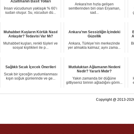
Azaltmanın Basit Yolları
Ankara'nın hızla gelişen
İnsan vücudunun yaklaşık % 60’ı
semtlerinden biri olan Eryaman,
sudan oluşur. Su, vücudun dü...
sad...
Muhabbet Kuşların Körlük Nasıl
Ankara’nın Sessizliğin İçindeki
B
Anlaşılır? Tedavisi Var Mı?
Güzellik
A
Muhabbet kuşları, renkli tüyleri ve
Ankara, Türkiye’nin merkezinde
B
sosyal kişilikleri ile p...
yer almakla kalmaz; aynı zama...
Sağlıklı Sıcak İçecek Önerileri
Mutluluktan Ağlamanın Nedeni
Nedir? Yararlı Mıdır?
Sıcak bir içeceğin yudumlanması
kışın soğuk günlerinde ve ge...
Yakın zamanda bir düğüne
gittiyseniz birinin ağladığını görm...
Copyright @ 2013-2026 