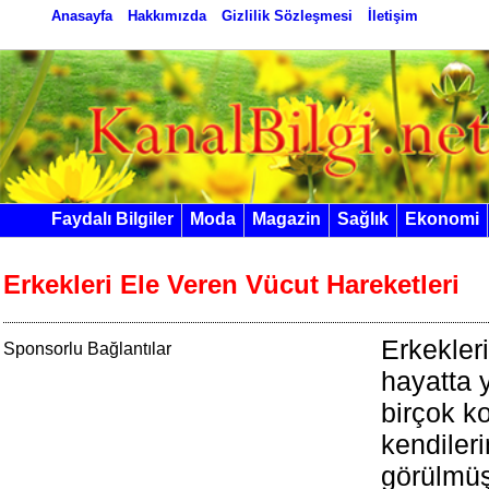
Anasayfa
Hakkımızda
Gizlilik Sözleşmesi
İletişim
Faydalı Bilgiler
Moda
Magazin
Sağlık
Ekonomi
Erkekleri Ele Veren Vücut Hareketleri
Erkekler
Sponsorlu Bağlantılar
hayatta ya
birçok k
kendilerin
görülmüş