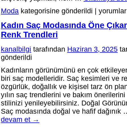
Moda
Moda
kategorisine gönderildi
|
yorumlar
ve
Sürdürülebilirl
Kadın Saç Modasında Öne Çıka
Bilinçli
Alışveriş
Renk Trendleri
Dönemi
için
kanalbilgi
tarafından
Haziran 3, 2025
ta
gönderildi
Kadınların görünümünü en çok etkileye
biri saç modelleridir. Saç kesimleri ve r
özgürlük, doğallık ve kişisel tarz ön pl
yılın saç trendlerini ve bakım önerilerin
stilinizi yenileyebilirsiniz. Doğal Görü
Saç modasında doğal ve hafif dağınık
devam et
→