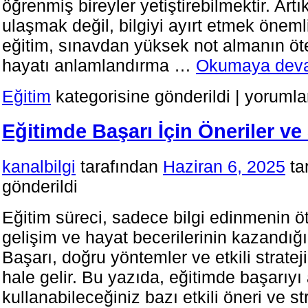
öğrenmiş bireyler yetiştirebilmektir. Artı
ulaşmak değil, bilgiyi ayırt etmek öneml
eğitim, sınavdan yüksek not almanın öte
hayatı anlamlandırma …
Okumaya dev
Bilgi
Eğitim
kategorisine gönderildi
|
yorumla
Ezberlemekt
Çok,
Eğitimde Başarı İçin Öneriler ve 
Kendini
İnşa
Etmektir
kanalbilgi
tarafından
Haziran 6, 2025
ta
için
gönderildi
Eğitim süreci, sadece bilgi edinmenin öt
gelişim ve hayat becerilerinin kazandığı 
Başarı, doğru yöntemler ve etkili strate
hale gelir. Bu yazıda, eğitimde başarıyı 
kullanabileceğiniz bazı etkili öneri ve str