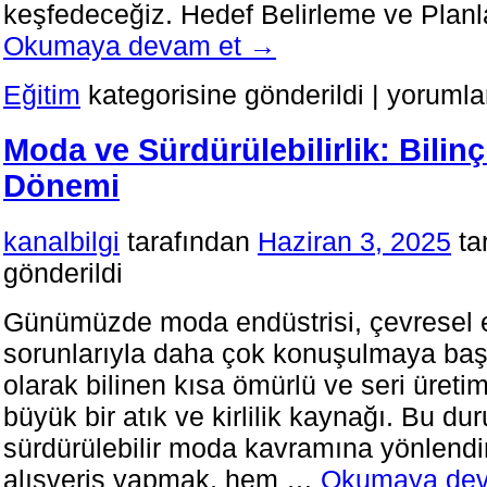
keşfedeceğiz. Hedef Belirleme ve Pla
Okumaya devam et
→
Eğitimde
Eğitim
kategorisine gönderildi
|
yorumla
Başarı
İçin
Moda ve Sürdürülebilirlik: Bilinçl
Öneriler
ve
Dönemi
Stratejiler
için
kanalbilgi
tarafından
Haziran 3, 2025
ta
gönderildi
Günümüzde moda endüstrisi, çevresel et
sorunlarıyla daha çok konuşulmaya baş
olarak bilinen kısa ömürlü ve seri üreti
büyük bir atık ve kirlilik kaynağı. Bu dur
sürdürülebilir moda kavramına yönlendird
alışveriş yapmak, hem …
Okumaya de