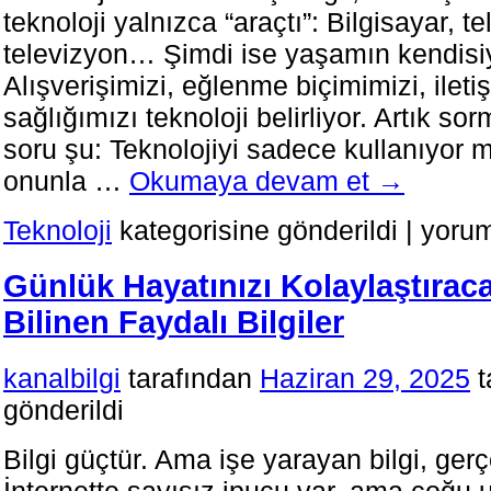
teknoloji yalnızca “araçtı”: Bilgisayar, te
televizyon… Şimdi ise yaşamın kendisiyl
Alışverişimizi, eğlenme biçimimizi, ileti
sağlığımızı teknoloji belirliyor. Artık s
soru şu: Teknolojiyi sadece kullanıyor
onunla …
Okumaya devam et
→
Hayatımı
Teknoloji
kategorisine gönderildi
|
yorum
Değiştir
Yeni
Günlük Hayatınızı Kolaylaştıraca
Nesil
Teknoloji
Bilinen Faydalı Bilgiler
için
kanalbilgi
tarafından
Haziran 29, 2025
t
gönderildi
Bilgi güçtür. Ama işe yarayan bilgi, gerçe
İnternette sayısız ipucu var, ama çoğu 