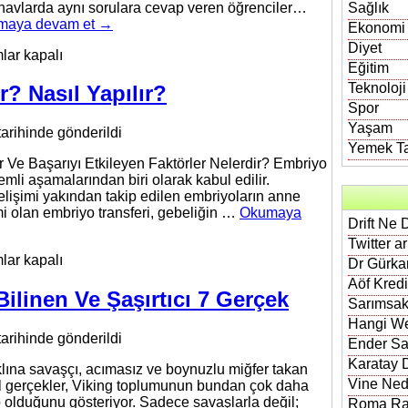
sınavlarda aynı sorulara cevap veren öğrenciler…
Sağlık
maya devam et
→
Ekonomi
Diyet
nmenin
lar kapalı
Eğitim
eği
Teknoloji
r? Nasıl Yapılır?
Spor
Yaşam
tarihinde gönderildi
m
Yemek Tar
r Ve Başarıyı Etkileyen Faktörler Nelerdir? Embriyo
emli aşamalarından biri olarak kabul edilir.
lişimi yakından takip edilen embriyoların anne
mi olan embriyo transferi, gebeliğin …
Okumaya
Drift Ne 
Twitter a
iyo
lar kapalı
Dr Gürkan
feri
Aöf Kred
?
ilinen Ve Şaşırtıcı 7 Gerçek
Sarımsak
Hangi We
r?
tarihinde gönderildi
Ender Sa
Karatay D
klına savaşçı, acımasız ve boynuzlu miğfer takan
Vine Nedi
sel gerçekler, Viking toplumunun bundan çok daha
p olduğunu gösteriyor. Sadece savaşlarla değil;
Roma Rak