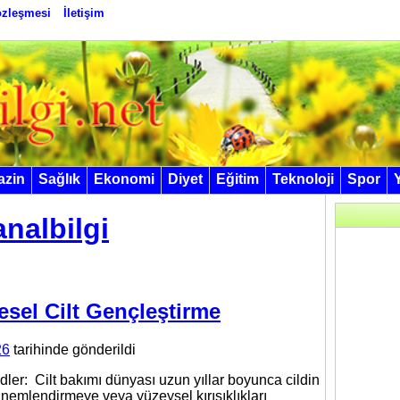
Sözleşmesi
İletişim
azin
Sağlık
Ekonomi
Diyet
Eğitim
Teknoloji
Spor
analbilgi
sel Cilt Gençleştirme
26
tarihinde gönderildi
dler: Cilt bakımı dünyası uzun yıllar boyunca cildin
 nemlendirmeye veya yüzeysel kırışıklıkları