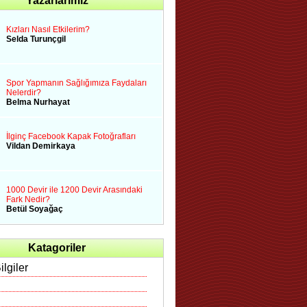
Yazarlarımız
Kızları Nasıl Etkilerim?
Selda Turunçgil
Spor Yapmanın Sağlığımıza Faydaları
Nelerdir?
Belma Nurhayat
İlginç Facebook Kapak Fotoğrafları
Vildan Demirkaya
1000 Devir ile 1200 Devir Arasındaki
Fark Nedir?
Betül Soyağaç
Katagoriler
ilgiler