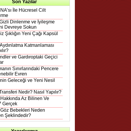
Son Yazılar
A’sı İle Hücresel Cilt
irme
Gizli Dinlenme ve İyileşme
ni Devreye Sokun
iz Şıklığın Yeni Çağı Kapsül
 Aydınlatma Katmanlaması
ılır?
ndler ve Gardıroptaki Geçici
ar
anın Sınırlarındaki Pencere
nebilir Evren
in Geleceği ve Yeni Nesil
ransferi Nedir? Nasıl Yapılır?
 Hakkında Az Bilinen Ve
 7 Gerçek
n Göz Bebekleri Neden
en Şeklindedir?