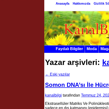
Anasayfa
Hakkımızda
Gizlilik 
Faydalı Bilgiler
Moda
Mag
Yazar arşivleri:
k
←
Eski yazılar
Somon DNA’sı İle Hücre
kanalbilgi
tarafından
Temmuz 24, 20
Ekstrasellüler Matriks Ve Polinükleoti
sadece en dış katmanını (epidermisi)