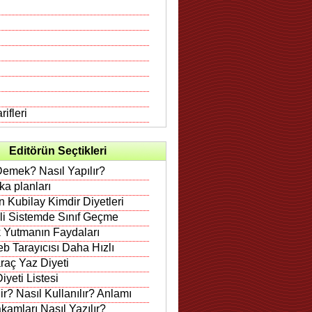
ifleri
Editörün Seçtikleri
Demek? Nasıl Yapılır?
rka planları
 Kubilay Kimdir Diyetleri
ili Sistemde Sınıf Geçme
 Yutmanın Faydaları
b Tarayıcısı Daha Hızlı
raç Yaz Diyeti
iyeti Listesi
r? Nasıl Kullanılır? Anlamı
amları Nasıl Yazılır?