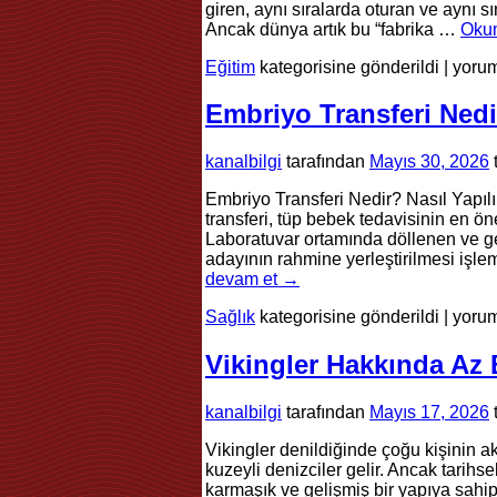
giren, aynı sıralarda oturan ve aynı 
Ancak dünya artık bu “fabrika …
Oku
Öğre
Eğitim
kategorisine gönderildi
|
yorum
Gelec
ve
Embriyo Transferi Nedi
Yeni
Nesil
kanalbilgi
tarafından
Mayıs 30, 2026
Eğiti
için
Embriyo Transferi Nedir? Nasıl Yapılı
transferi, tüp bebek tedavisinin en ön
Laboratuvar ortamında döllenen ve ge
adayının rahmine yerleştirilmesi işle
devam et
→
Embr
Sağlık
kategorisine gönderildi
|
yorum
Trans
Nedir
Vikingler Hakkında Az B
Nasıl
Yapılı
kanalbilgi
tarafından
Mayıs 17, 2026
için
Vikingler denildiğinde çoğu kişinin a
kuzeyli denizciler gelir. Ancak tarih
karmaşık ve gelişmiş bir yapıya sahi