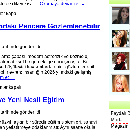
ikle de dikey kısa …
Okumaya devam et
→
ar kapalı
er
ndaki Pencere Gözlemlenebilir
optaki
uklar
tarihinde gönderildi
lama çabası, modern astrofizik ve kozmoloji
atematiksel bir gerçekliğe dönüşmüştür. Bu
e büyüleyici kavramlardan biri “gözlemlenebilir
bilir evren; insanlığın 2026 yılındaki gelişmiş
m et
→
mlar kapalı
nın
larındaki
e Yeni Nesil Eğitim
ere
emlenebilir
tarihinde gönderildi
n
Faydalı B
Moda
yılı aşkın bir süredir eğitim sistemleri, sanayi
Magazin
nsan yetiştirmeye odaklanmıştı: Aynı saatte okula