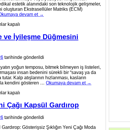
kal estetik alanındaki son teknolojik gelişmeler,
i oluşturan Ekstrasellüler Matriks (ECM)
Okumaya devam et
→
n
lar kapalı
sı
e ve İyileşme Düğmesini
sel
eştirme
26
tarihinde gönderildi
atın yoğun temposu, bitmek bilmeyen iş listeleri,
 karmaşası insan bedenini sürekli bir “savaş ya da
tutar. Kalp atışlarının hızlanması, kasların
yla kendini gösteren …
Okumaya devam et
→
nin
lar kapalı
enme
eni Çağı Kapsül Gardırop
şme
26
tarihinde gönderildi
esini
eye
 Gardırop: Gösterişsiz Şıklığın Yeni Çağı Moda
n