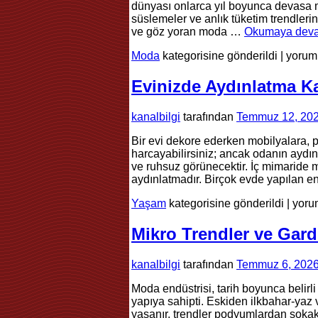
dünyası onlarca yıl boyunca devasa m
için
süslemeler ve anlık tüketim trendleri
ve göz yoran moda …
Okumaya dev
Göster
Moda
kategorisine gönderildi
|
yoruml
Şıklığ
Yeni
Evinizde Aydınlatma K
Çağı
Kapsü
kanalbilgi
tarafından
Temmuz 12, 20
Gardı
için
Bir evi dekore ederken mobilyalara, p
harcayabilirsiniz; ancak odanın aydın
ve ruhsuz görünecektir. İç mimaride 
aydınlatmadır. Birçok evde yapılan 
Evin
Yaşam
kategorisine gönderildi
|
yoru
Aydı
Katm
Mikro Trendler ve Gard
Nasıl
Yapıl
kanalbilgi
tarafından
Temmuz 6, 202
için
Moda endüstrisi, tarih boyunca belirli
yapıya sahipti. Eskiden ilkbahar-yaz
yaşanır, trendler podyumlardan sokakl