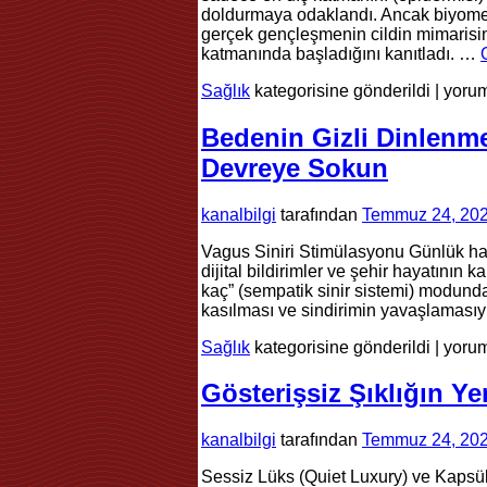
doldurmaya odaklandı. Ancak biyomedi
gerçek gençleşmenin cildin mimarisin
katmanında başladığını kanıtladı. …
Somo
Sağlık
kategorisine gönderildi
|
yorum
DNA’
İle
Bedenin Gizli Dinlenm
Hücre
Devreye Sokun
Cilt
Gençl
için
kanalbilgi
tarafından
Temmuz 24, 20
Vagus Siniri Stimülasyonu Günlük hay
dijital bildirimler ve şehir hayatının
kaç” (sempatik sinir sistemi) modunda 
kasılması ve sindirimin yavaşlaması
Bede
Sağlık
kategorisine gönderildi
|
yorum
Gizli
Dinl
Gösterişsiz Şıklığın Y
ve
İyile
kanalbilgi
tarafından
Temmuz 24, 20
Düğm
Devr
Sessiz Lüks (Quiet Luxury) ve Kapsül
Soku