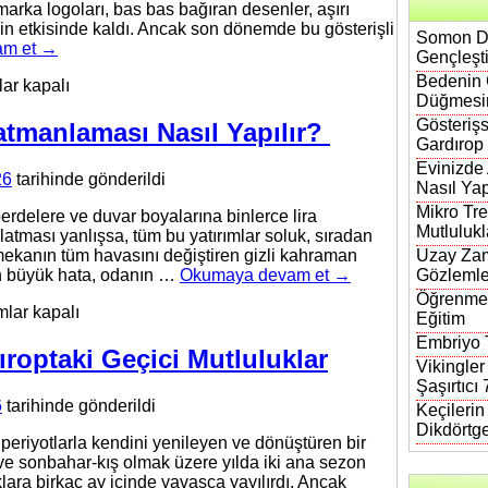
arka logoları, bas bas bağıran desenler, aşırı
nin etkisinde kaldı. Ancak son dönemde bu gösterişli
Somon DN
am et
→
Gençleşt
Bedenin 
işsiz
ar kapalı
Düğmesi
ın
Gösterişs
atmanlaması Nasıl Yapılır?
Gardırop
l
Evinizde
26
tarihinde gönderildi
rop
Nasıl Yap
Mikro Tre
erdelere ve duvar boyalarına binlerce lira
Mutlulukl
latması yanlışsa, tüm bu yatırımlar soluk, sıradan
Uzay Zam
mekanın tüm havasını değiştiren gizli kahraman
Gözlemle
en büyük hata, odanın …
Okumaya devam et
→
Öğrenmen
izde
mlar kapalı
Eğitim
nlatma
Embriyo T
anlaması
ıroptaki Geçici Mutluluklar
Vikingler
Şaşırtıcı
ır?
6
tarihinde gönderildi
Keçileri
Dikdörtg
 periyotlarla kendini yenileyen ve dönüştüren bir
 ve sonbahar-kış olmak üzere yılda iki ana sezon
ara birkaç ay içinde yavaşça yayılırdı. Ancak