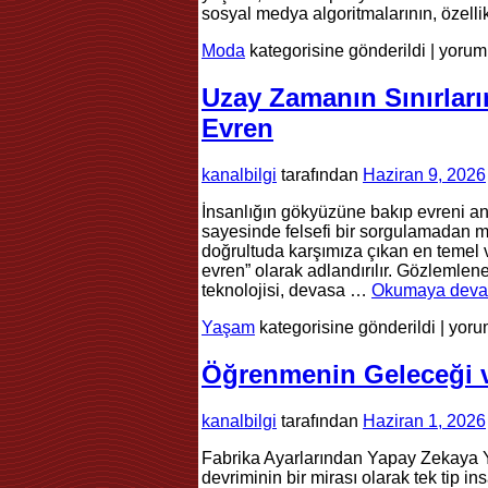
sosyal medya algoritmalarının, özell
Mikro
Moda
kategorisine gönderildi
|
yoruml
Trendl
ve
Uzay Zamanın Sınırları
Gardır
Evren
Geçici
Mutlul
için
kanalbilgi
tarafından
Haziran 9, 2026
İnsanlığın gökyüzüne bakıp evreni an
sayesinde felsefi bir sorgulamadan m
doğrultuda karşımıza çıkan en temel v
evren” olarak adlandırılır. Gözlemlene
teknolojisi, devasa …
Okumaya deva
Uzay
Yaşam
kategorisine gönderildi
|
yoru
Zama
Sınır
Öğrenmenin Geleceği v
Penc
Gözl
kanalbilgi
tarafından
Haziran 1, 2026
Evre
için
Fabrika Ayarlarından Yapay Zekaya Yüz
devriminin bir mirası olarak tek tip i