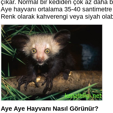
çıkar. Normal bir kediden çok az daha 
Aye hayvanı ortalama 35-40 santimetre
Renk olarak kahverengi veya siyah olab
Aye Aye Hayvanı Nasıl Görünür?