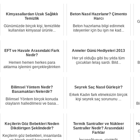
Kimyasallardan Uzak Sağlıklı
Beton Nasıl Hazırlanır? Çimento
Temizlik
Harcı
G
Günümüzde birçok kişi, temizlikte
Beton hazırlama bilgi edinmek
kullanılan kimyasal ürünle...
isteyenler için bu işin ne kad...
EFT ve Havale Arasındaki Fark
Anneler Günü Hediyeleri 2013
Nedir?
Her yıl olduğu gibi bu yılda tüm
Hemen hemen herkes para
çocukları telaş sardı. Bild...
B
aktarma işlemini gerçekleştirirken
b...
Bilimsel Yöntem Nedir?
Seyrek Saç Nasıl Gürleşir?
Basamakları Nelerdir?
Erkek Kadın fark etmeksizin birçok
Bilimsel Yöntem birçok konuda
kişi seyrek saç sorununu ...
olayların halledilmesi ve basa...
Bi
Keçilerin Göz Bebekleri Neden
Termik Santraller ve Nükleer
Ha
Dikdörtgen Şeklindedir?
Santraller Nedir? Arasındaki
G
Farklar
Keçilerin göz bebekleri, insanlarda
ve birçok evcil hayvanda...
İnsanoğlunun, elektriği