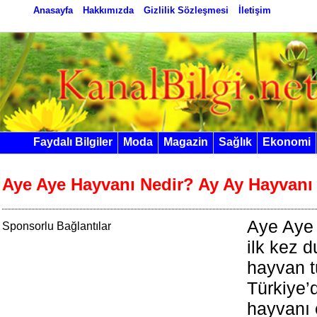
Anasayfa
Hakkımızda
Gizlilik Sözleşmesi
İletişim
Faydalı Bilgiler
Moda
Magazin
Sağlık
Ekonomi
Aye Aye Hayvanı Nedir? Ay Ay Hayvanı 
Aye Aye 
Sponsorlu Bağlantılar
ilk kez 
hayvan t
Türkiye’
hayvanı 