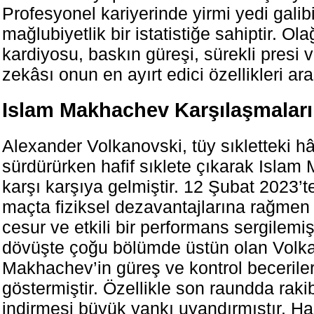
Profesyonel kariyerinde yirmi yedi galib
mağlubiyetlik bir istatistiğe sahiptir. Ol
kardiyosu, baskın güreşi, sürekli presi
zekâsı onun en ayırt edici özellikleri ara
Islam Makhachev Karşılaşmaları
Alexander Volkanovski, tüy sıkletteki hâ
sürdürürken hafif sıklete çıkarak Islam
karşı karşıya gelmiştir. 12 Şubat 2023’te
maçta fiziksel dezavantajlarına rağmen
cesur ve etkili bir performans sergilemiş
dövüşte çoğu bölümde üstün olan Volka
Makhachev’in güreş ve kontrol beceriler
göstermiştir. Özellikle son raundda raki
indirmesi büyük yankı uyandırmıştır. H