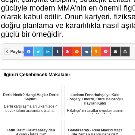
gücüyle modern MMA’nin en önemli figür
olarak kabul edilir. Onun kariyeri, fizikse
doğru planlama ve kararlılıkla nasıl aşıl
güçlü bir örneğidir.
Paylaş
İlginizi Çekebilecek Makalaler
Derbi Nedir? Hangi Maçlar Derbi
Luciano Fenerbahçe'ye Kaio
Sayılır?
Jorge'yi Önerdi, Emre Belözoğlu
Hayran Kaldı
Derbi karşılaşmaları ülkemizde 4
büyük takım arasında oynana...
F.Bahçe'nin taraftar uygulamasının
lansmanına katılan Lucian...
Fatih Terim Galatasaray'dan
Galatasaray - Real Madrid Maçı
Ayrıldı - İstifa mı?
Ne Zaman Hangi Kanalda?