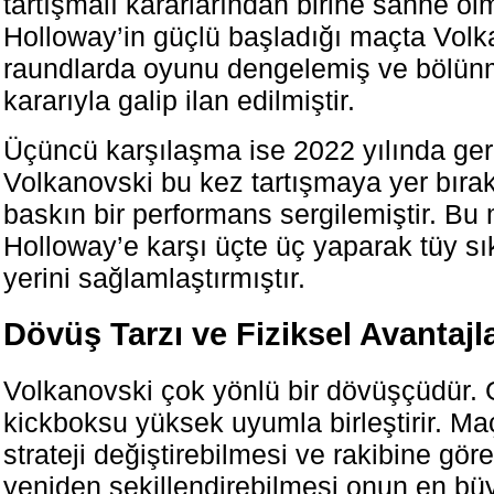
tartışmalı kararlarından birine sahne ol
Holloway’in güçlü başladığı maçta Vol
raundlarda oyunu dengelemiş ve bölü
kararıyla galip ilan edilmiştir.
Üçüncü karşılaşma ise 2022 yılında ge
Volkanovski bu kez tartışmaya yer bır
baskın bir performans sergilemiştir. Bu 
Holloway’e karşı üçte üç yaparak tüy sık
yerini sağlamlaştırmıştır.
Dövüş Tarzı ve Fiziksel Avantajla
Volkanovski çok yönlü bir dövüşçüdür. 
kickboksu yüksek uyumla birleştirir. Ma
strateji değiştirebilmesi ve rakibine gör
yeniden şekillendirebilmesi onun en büy