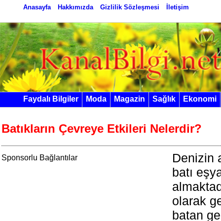
Anasayfa
Hakkımızda
Gizlilik Sözleşmesi
İletişim
Faydalı Bilgiler
Moda
Magazin
Sağlık
Ekonomi
Batıkların Çevreye Etkileri Nelerdir?
Denizin 
Sponsorlu Bağlantılar
batı eşya
almaktad
olarak g
batan ge