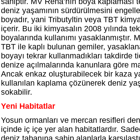
sahiptir. MV Rena’nın boya kaplaması t
deniz yaşamının sürdürülmesini engeller 
boyadır, yani Tributyltin veya TBT kimy
içerir. Bu iki kimyasalın 2008 yılında t
boyalarında kullanımı yasaklanmıştır. 
TBT ile kaplı bulunan gemiler, yasakla
boyayı tekrar kullanmadıkları takdirde ti
denize açılmalarında kanunlara göre ma
Ancak enkaz oluşturabilecek bir kaza y
kullanılan kaplama çözünerek deniz ya
sokabilir.
Yeni Habitatlar
Yosun ormanları ve mercan resifleri de
içinde iç içe yer alan habitatlardır. Sad
deniz tabanına sahip alanlarla karşılaştı