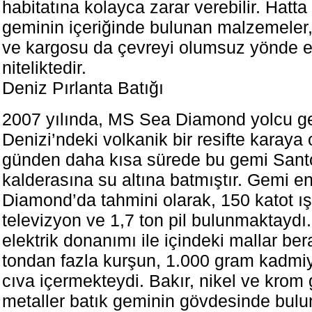
habitatına kolayca zarar verebilir. Hat
geminin içeriğinde bulunan malzemeler, 
ve kargosu da çevreyi olumsuz yönde etk
niteliktedir.
Deniz Pırlanta Batığı
2007 yılında, MS Sea Diamond yolcu g
Denizi’ndeki volkanik bir resifte karaya 
günden daha kısa sürede bu gemi Santo
kalderasına su altına batmıştır. Gemi e
Diamond’da tahmini olarak, 150 katot ış
televizyon ve 1,7 ton pil bulunmaktaydı
elektrik donanımı ile içindeki mallar be
tondan fazla kurşun, 1.000 gram kadm
cıva içermekteydi. Bakır, nikel ve krom g
metaller batık geminin gövdesinde bulu