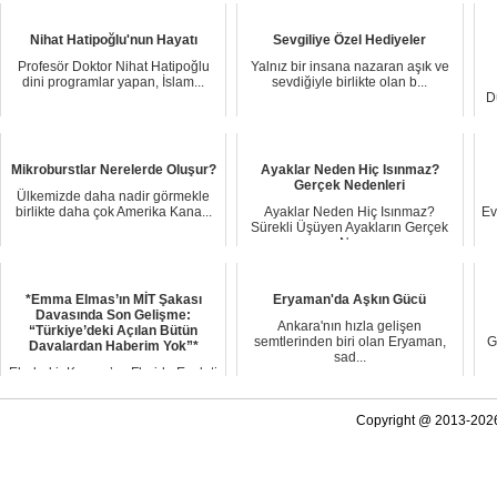
Nihat Hatipoğlu'nun Hayatı
Sevgiliye Özel Hediyeler
Profesör Doktor Nihat Hatipoğlu
Yalnız bir insana nazaran aşık ve
dini programlar yapan, İslam...
sevdiğiyle birlikte olan b...
D
Mikroburstlar Nerelerde Oluşur?
Ayaklar Neden Hiç Isınmaz?
Gerçek Nedenleri
Ülkemizde daha nadir görmekle
birlikte daha çok Amerika Kana...
Ayaklar Neden Hiç Isınmaz?
Ev
Sürekli Üşüyen Ayakların Gerçek
N...
*Emma Elmas’ın MİT Şakası
Eryaman'da Aşkın Gücü
Davasında Son Gelişme:
Ankara'nın hızla gelişen
“Türkiye’deki Açılan Bütün
semtlerinden biri olan Eryaman,
G
Davalardan Haberim Yok”*
sad...
Ebubekir Kaynar’ın Florida Eyaleti
Miami şehrinde MİT ile ...
Copyright @ 2013-2026 