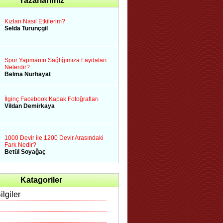
Yazarlarımız
Kızları Nasıl Etkilerim?
Selda Turunçgil
Spor Yapmanın Sağlığımıza Faydaları
Nelerdir?
Belma Nurhayat
İlginç Facebook Kapak Fotoğrafları
Vildan Demirkaya
1000 Devir ile 1200 Devir Arasındaki
Fark Nedir?
Betül Soyağaç
Katagoriler
ilgiler