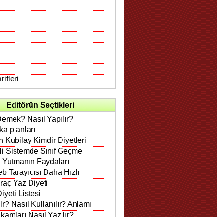
ifleri
Editörün Seçtikleri
Demek? Nasıl Yapılır?
rka planları
 Kubilay Kimdir Diyetleri
ili Sistemde Sınıf Geçme
 Yutmanın Faydaları
b Tarayıcısı Daha Hızlı
raç Yaz Diyeti
iyeti Listesi
r? Nasıl Kullanılır? Anlamı
amları Nasıl Yazılır?