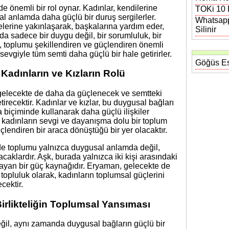
e önemli bir rol oynar. Kadınlar, kendilerine
TOKi 10 B
l anlamda daha güçlü bir duruş sergilerler.
Whatsapp
elerine yakınlaşarak, başkalarına yardım eder,
Silinir
da sadece bir duygu değil, bir sorumluluk, bir
r, toplumu şekillendiren ve güçlendiren önemli
ı sevgiyle tüm semti daha güçlü bir hale getirirler.
Göğüs Es
Kadınların ve Kızların Rolü
, gelecekte de daha da güçlenecek ve semtteki
tirecektir. Kadınlar ve kızlar, bu duygusal bağları
içiminde kullanarak daha güçlü ilişkiler
 kadınların sevgi ve dayanışma dolu bir toplum
çlendiren bir araca dönüştüğü bir yer olacaktır.
nde toplumu yalnızca duygusal anlamda değil,
aklardır. Aşk, burada yalnızca iki kişi arasındaki
ğlayan bir güç kaynağıdır. Eryaman, gelecekte de
topluluk olarak, kadınların toplumsal güçlerini
cektir.
rlikteliğin Toplumsal Yansıması
ğil, aynı zamanda duygusal bağların güçlü bir