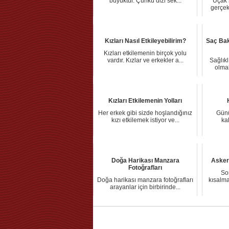
büyüktür. Çünkü dizi sek...
Uçak s
gerçek
Kızları Nasıl Etkileyebilirim?
Saç Bak
Kızları etkilemenin birçok yolu
vardır. Kızlar ve erkekler a...
Sağlıkl
olmak
Kızları Etkilemenin Yolları
Her erkek gibi sizde hoşlandığınız
Gün
kızı etkilemek istiyor ve...
kal
Doğa Harikası Manzara
Asker
Fotoğrafları
So
Doğa harikası manzara fotoğrafları
kısalmas
arayanlar için birbirinde...