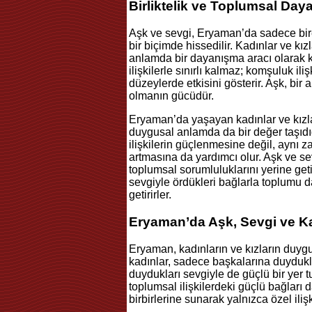
Birliktelik ve Toplumsal Da
Aşk ve sevgi, Eryaman’da sadece birey
bir biçimde hissedilir. Kadınlar ve kız
anlamda bir dayanışma aracı olarak ku
ilişkilerle sınırlı kalmaz; komşuluk il
düzeylerde etkisini gösterir. Aşk, bi
olmanın gücüdür.
Eryaman’da yaşayan kadınlar ve kızlar
duygusal anlamda da bir değer taşıdı
ilişkilerin güçlenmesine değil, aynı 
artmasına da yardımcı olur. Aşk ve s
toplumsal sorumluluklarını yerine geti
sevgiyle ördükleri bağlarla toplumu 
getirirler.
Eryaman’da Aşk, Sevgi ve K
Eryaman, kadınların ve kızların duygu
kadınlar, sadece başkalarına duydukl
duydukları sevgiyle de güçlü bir yer tu
toplumsal ilişkilerdeki güçlü bağları 
birbirlerine sunarak yalnızca özel ilişki