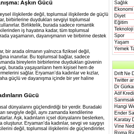
yanışma: Aşkın Gücü
Sağlık
Ekonomi
sel ilişkilerde değil, toplumsal ilişkilerde de güçlü
Diyet
lar, birbirlerine duydukları sevgiyi toplumsal
Eğitim
llanırlar. Birliktelik, burada sadece romantik
Teknoloji
işkilerinden iş hayatına kadar, tüm toplumsal
Spor
r arada yaşamanın, dayanışmanın ve birbirine destek
Yaşam
Yemek Tar
, bir arada olmanın yalnızca fiziksel değil,
ğına inanırlar. Bu toplumsal bağlar, sadece
zamanda bireylerin birbirlerine duydukları güvenin
evgi, burada yaşayanların hem kişisel hem de
rmelerini sağlar. Eryaman’da kadınlar ve kızlar,
Drift Ne 
daha güçlü ve dayanışma içinde bir yer haline
Twitter a
Dr Gürkan
Aöf Kred
adınların Gücü
Sarımsak
Hangi We
sal dünyalarını güçlendirdiği bir yerdir. Buradaki
arı sevgiyle değil, aynı zamanda kendilerine
Ender Sa
tarlar. Aşk, kadınların içsel dünyalarını beslerken,
Karatay D
da oluşturur. Eryaman’da kadınlar, sevgi ve saygıyı
Vine Nedi
lerini değil, toplumsal ilişkilerini de güçlendirirler.
Roma Rak