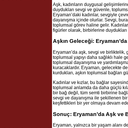
Aşk, kadınların duygusal gelişimlerind
duydukları sevgi ve güvenle, toplumsa
Eryaman’daki kadınlar, sevgiyle çevr
dayanışma içinde olurlar. Sevgi, bura
toplumsal görev haline gelir. Kadınla
figürler olarak, birbirlerine duyduklar
Aşkın Geleceği: Eryaman’da 
Eryaman’da aşk, sevgi ve birliktelik
toplumsal yapıyı daha sağlıklı hale ge
toplumsal dayanışma ve yardımlaşma b
kuracaklardır. Eryaman, gelecekte de
kurdukları, aşkın toplumsal bağları gü
Kadınlar ve kızlar, bu bağlar sayesi
toplumsal anlamda da daha güçlü kılac
bir bağ değil, tüm semti birbirine ba
sevgi ve dayanışma ile şekillenen bir 
keşfettikleri bir yer olmaya devam ede
Sonuç: Eryaman’da Aşk ve Bi
Eryaman, yalnızca bir yaşam alanı de