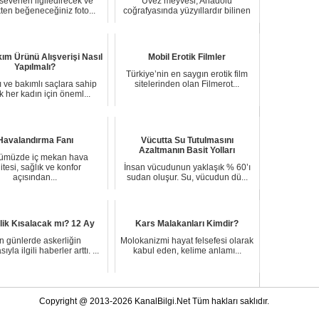
everleri ilgiledirecek ve
Üvez meyvesi, Anadolu
ten beğeneceğiniz foto...
coğrafyasında yüzyıllardır bilinen
anc...
ım Ürünü Alışverişi Nasıl
Mobil Erotik Filmler
Yapılmalı?
Türkiye’nin en saygın erotik film
ı ve bakımlı saçlara sahip
sitelerinden olan Filmerot...
 her kadın için öneml...
Havalandırma Fanı
Vücutta Su Tutulmasını
Azaltmanın Basit Yolları
ümüzde iç mekan hava
itesi, sağlık ve konfor
İnsan vücudunun yaklaşık % 60’ı
açısından...
sudan oluşur. Su, vücudun dü...
lik Kısalacak mı? 12 Ay
Kars Malakanları Kimdir?
n günlerde askerliğin
Molokanizmi hayat felsefesi olarak
ıyla ilgili haberler arttı. ...
kabul eden, kelime anlamı...
Copyright @ 2013-2026 KanalBilgi.Net Tüm hakları saklıdır.