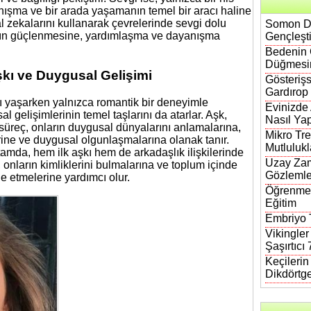
nışma ve bir arada yaşamanın temel bir aracı haline
l zekalarını kullanarak çevrelerinde sevgi dolu
Somon DN
ğların güçlenmesine, yardımlaşma ve dayanışma
Gençleşt
Bedenin 
Düğmesi
kı ve Duygusal Gelişimi
Gösterişs
Gardırop
nı yaşarken yalnızca romantik bir deneyimle
Evinizde
 gelişimlerinin temel taşlarını da atarlar. Aşk,
Nasıl Yap
Bu süreç, onların duygusal dünyalarını anlamalarına,
Mikro Tre
rine ve duygusal olgunlaşmalarına olanak tanır.
Mutlulukl
amda, hem ilk aşkı hem de arkadaşlık ilişkilerinde
Uzay Zam
, onların kimliklerini bulmalarına ve toplum içinde
Gözlemle
de etmelerine yardımcı olur.
Öğrenmen
Eğitim
Embriyo T
Vikingler
Şaşırtıcı
Keçileri
Dikdörtg