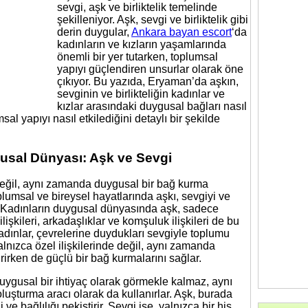
sevgi, aşk ve birliktelik temelinde
şekilleniyor. Aşk, sevgi ve birliktelik gibi
derin duygular,
Ankara bayan escort
‘da
kadınların ve kızların yaşamlarında
önemli bir yer tutarken, toplumsal
yapıyı güçlendiren unsurlar olarak öne
çıkıyor. Bu yazıda, Eryaman’da aşkın,
sevginin ve birlikteliğin kadınlar ve
kızlar arasındaki duygusal bağları nasıl
sal yapıyı nasıl etkilediğini detaylı bir şekilde
usal Dünyası: Aşk ve Sevgi
eğil, aynı zamanda duygusal bir bağ kurma
plumsal ve bireysel hayatlarında aşkı, sevgiyi ve
r. Kadınların duygusal dünyasında aşk, sadece
 ilişkileri, arkadaşlıklar ve komşuluk ilişkileri de bu
adınlar, çevrelerine duydukları sevgiyle toplumu
alnızca özel ilişkilerinde değil, aynı zamanda
rirken de güçlü bir bağ kurmalarını sağlar.
uygusal bir ihtiyaç olarak görmekle kalmaz, aynı
luşturma aracı olarak da kullanırlar. Aşk, burada
ve bağlılığı pekiştirir. Sevgi ise, yalnızca bir his