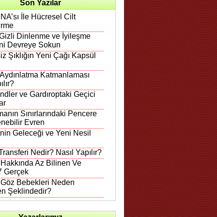
Son Yazılar
A’sı İle Hücresel Cilt
irme
Gizli Dinlenme ve İyileşme
ni Devreye Sokun
iz Şıklığın Yeni Çağı Kapsül
 Aydınlatma Katmanlaması
ılır?
ndler ve Gardıroptaki Geçici
ar
anın Sınırlarındaki Pencere
nebilir Evren
in Geleceği ve Yeni Nesil
ransferi Nedir? Nasıl Yapılır?
 Hakkında Az Bilinen Ve
 7 Gerçek
n Göz Bebekleri Neden
en Şeklindedir?