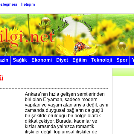
Sözleşmesi
İletişim
azin
Sağlık
Ekonomi
Diyet
Eğitim
Teknoloji
Spor
ü
Ankara’nın hızla gelişen semtlerinden
biri olan Eryaman, sadece modern
yapıları ve yaşam alanlarıyla değil, aynı
zamanda duygusal bağların da güçlü
bir şekilde örüldüğü bir bölge olarak
dikkat çekiyor. Burada, kadınlar ve
kızlar arasında yalnızca romantik
ilişkiler değil, toplumsal ilişkiler de