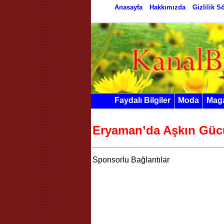
Anasayfa
Hakkımızda
Gizlilik 
Faydalı Bilgiler
Moda
Mag
Eryaman’da Aşkın Güc
Sponsorlu Bağlantılar