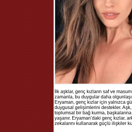
İlk aşklar, genç kızların saf ve masu
zamanla, bu duygular daha olgunlaşır 
Eryaman, genç kızlar için yalnızca g
duygusal gelişimlerini destekler. Aşk,
toplumsal bir bağ kurma, başkaların
yaşanır. Eryaman’daki genç kızlar, ar
zekalarını kullanarak güçlü ilişkiler ku