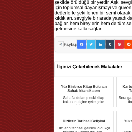
şekilde örüldüğü bir yerdir. Aşk, sevgi
için toplumsal dayanışmayı ve güveni 
değerlerle şekillenen bir semt olarak
kıldıkları, sevgiyle bir arada yaşadık
bağlar, hem bireylerin hem de tüm sem
gelmesine katkı sağlar.
Paylaş
İlginizi Çekebilecek Makalaler
Yüz Binlerce Kitap Bulunan
Karbo
Sahaf: kitantik.com
T
Sahafta dolanıp eski kitap
Sera gaz
kokusunu içine çeke çeke
fl
dolaşmay...
Dizilerin Tarihsel Gelişimi
Yüks
Dizilerin tarihsel gelişimi oldukça