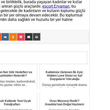
 ve birliktelik, burada yaşayan kadınlar ve kızlar
artıran güçlü araçlardır.
escort Eryaman
, bu
, gelecekte de kadınların ve kızların toplumu güçlü
ları bir yer olmaya devam edecektir. Bu toplumsal
tin daha sağlıklı ve huzurlu bir yer haline
n Net Sıfır Hedefleri ve
Kalbimize Gizlenen İlk Aşk:
aahhütleri Nelerdir?
Hidden Love Dizisi ve Saf
Duyguların Yolculuğu
ları (metan, karbondioksit,
orlu gazlar, nitröz as...
Dünya genelinde romantik drama
denilince akla gelen ilk yapı...
ek Kalitede Yeni Uçak
Üvez Meyvesi Nedir?
Fotoğrafları
Anadolu'nun Doğal Hazinesi