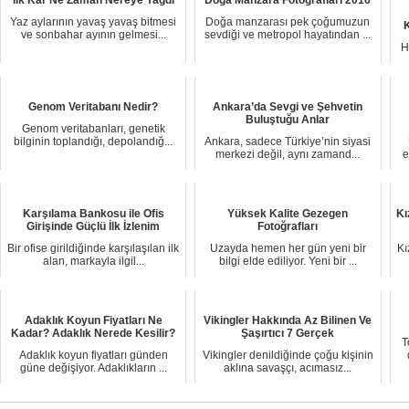
Yaz aylarının yavaş yavaş bitmesi
Doğa manzarası pek çoğumuzun
ve sonbahar ayının gelmesi...
sevdiği ve metropol hayatından ...
H
Genom Veritabanı Nedir?
Ankara’da Sevgi ve Şehvetin
Buluştuğu Anlar
Genom veritabanları, genetik
bilginin toplandığı, depolandığ...
Ankara, sadece Türkiye’nin siyasi
merkezi değil, aynı zamand...
e
Karşılama Bankosu ile Ofis
Yüksek Kalite Gezegen
Kı
Girişinde Güçlü İlk İzlenim
Fotoğrafları
Bir ofise girildiğinde karşılaşılan ilk
Uzayda hemen her gün yeni bir
Kı
alan, markayla ilgil...
bilgi elde ediliyor. Yeni bir ...
Adaklık Koyun Fiyatları Ne
Vikingler Hakkında Az Bilinen Ve
Kadar? Adaklık Nerede Kesilir?
Şaşırtıcı 7 Gerçek
T
Adaklık koyun fiyatları günden
Vikingler denildiğinde çoğu kişinin
güne değişiyor. Adaklıkların ...
aklına savaşçı, acımasız...