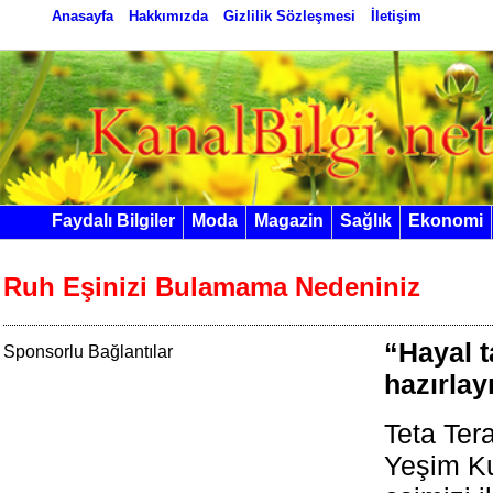
Anasayfa
Hakkımızda
Gizlilik Sözleşmesi
İletişim
Faydalı Bilgiler
Moda
Magazin
Sağlık
Ekonomi
Ruh Eşinizi Bulamama Nedeniniz
“Hayal 
Sponsorlu Bağlantılar
hazırlay
Teta Ter
Yeşim K