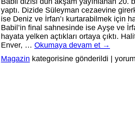
Babil dizisi dün akşam yayınlanan 20. b
yaptı. Dizide Süleyman cezaevine gire
ise Deniz ve İrfan’ı kurtarabilmek için ha
Babil’in final sahnesinde ise Ayşe ve İrf
hayata yelken açtıkları ortaya çıktı. Hali
Enver, …
Okumaya devam et
→
Babil
Magazin
kategorisine gönderildi
|
yorum
Dizisi,
20.
Final
Bölümüyl
Ekrana
Veda
Etti
için