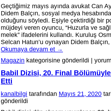
Geçtiğimiz mayıs ayında avukat Can Ay
Didem Balçın, sosyal medya hesabında
olduğunu söyledi. Eşiyle çektirdiği bir 
müjdeyi veren oyuncu, “Huzurla ve sağlı
melek” ifadelerini kullandı. Kuruluş Os
Selcan Hatun’u oynayan Didem Balçın,
Okumaya devam et
→
Oyuncu
Magazin
kategorisine gönderildi
|
yorum
Didem
Balçın,
Babil Dizisi, 20. Final Bölümüyl
Hamile
Olduğun
Etti
Açıkladı
için
kanalbilgi
tarafından
Mayıs 21, 2020
ta
gönderildi