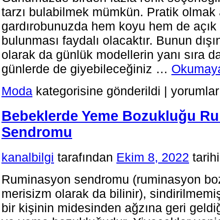
tarzı bulabilmek mümkün. Pratik olmak 
gardırobunuzda hem koyu hem de açık r
bulunması faydalı olacaktır. Bunun dışı
olarak da günlük modellerin yanı sıra d
günlerde de giyebileceğiniz …
Okumaya
Erkekler
Moda
kategorisine gönderildi
|
yorumlar
Kot
Pantolonda
Bebeklerde Yeme Bozukluğu R
Renk
Seçimi
Sendromu
Nasıl
Yapar?
için
kanalbilgi
tarafından
Ekim 8, 2022
tarih
Ruminasyon sendromu (ruminasyon bo
merisizm olarak da bilinir), sindirilmemi
bir kişinin midesinden ağzına geri geldi