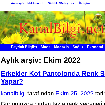
Anasayfa
Hakkımızda
Gizlilik Sözleşmesi
İletişim
Faydalı Bilgiler
Moda
Magazin
Sağlık
Ekonomi
Aylık arşiv:
Ekim 2022
Erkekler Kot Pantolonda Renk S
Yapar?
kanalbilgi
tarafından
Ekim 25, 2022
tar
Günümüzde birden fazla renk seçeneğin