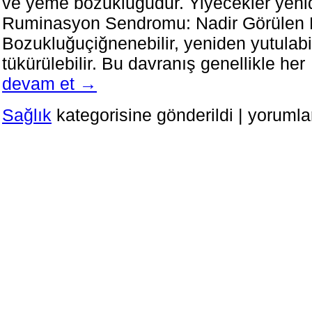
ve yeme bozukluğudur. Yiyecekler yeni
Ruminasyon Sendromu: Nadir Görülen 
Bozukluğuçiğnenebilir, yeniden yutulabi
tükürülebilir. Bu davranış genellikle he
devam et
→
Bebeklerde
Sağlık
kategorisine gönderildi
|
yorumla
Yeme
Bozukluğu
Ruminasyon
Sendromu
için