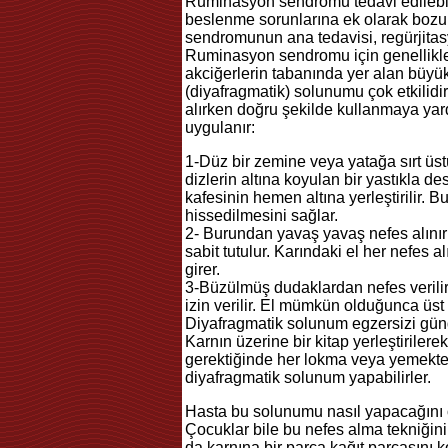
Ruminasyon sendromu tedavi edilebili
beslenme sorunlarına ek olarak bozuk
sendromunun ana tedavisi, regürjitas
Ruminasyon sendromu için genellikle
akciğerlerin tabanında yer alan büyük
(diyafragmatik) solunumu çok etkilidi
alırken doğru şekilde kullanmaya yar
uygulanır:
1-Düz bir zemine veya yatağa sırt üstü
dizlerin altına koyulan bir yastıkla de
kafesinin hemen altına yerleştirilir. B
hissedilmesini sağlar.
2- Burundan yavaş yavaş nefes alınır
sabit tutulur. Karındaki el her nefes a
girer.
3-Büzülmüş dudaklardan nefes verilirk
izin verilir. El mümkün olduğunca üst 
Diyafragmatik solunum egzersizi günde
Karnın üzerine bir kitap yerleştirilerek 
gerektiğinde her lokma veya yemekte
diyafragmatik solunum yapabilirler.
Hasta bu solunumu nasıl yapacağını ö
Çocuklar bile bu nefes alma tekniğini
da karnına bir parça kağıt parçasını 