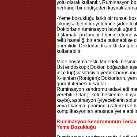
yolu olarak kullanılır. Ruminasyon bozu
herhangi bir endişeden kaynaklanmam
-Yeme bozukluğu farklı bir ruhsal bozu
çıkmışsa belirtiler yeterince şiddetli
Doktorların ruminasyon bozukluğunda
dışlamak için tam bir tıbbi inceleme
reflü hastalığı bir arada bulunabilse
önemlidir. Doktorlar, tıkanıklıklar gibi
kullanabilir:
Mide boşalma testi: Midedeki besinle
Üst endoskopi: Doktor, boğazdan aşa
ince tüp) vasıtasıyla yemek borusunu 
X-ışınları (Röntgen): Doktorların, ye
görüntülemesini sağlar.
Ruminasyon sendromu tedavi edilmez
verebilir. Utanç, kötü beslenme, büyüm
kaybı), aspirasyon (yiyeceklerin sol
veya tıkanma, pnömoni (zatürre) ve
komplikasyonları arasında yer alabilir
Ruminasyon Sendromunun Tedavis
Yeme Bozukluğu