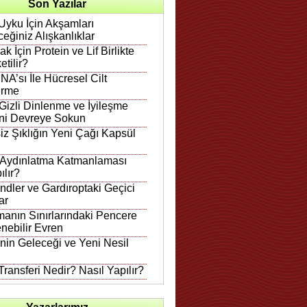
Son Yazılar
Uyku İçin Akşamları
eğiniz Alışkanlıklar
k İçin Protein ve Lif Birlikte
etilir?
A’sı İle Hücresel Cilt
irme
Gizli Dinlenme ve İyileşme
ni Devreye Sokun
iz Şıklığın Yeni Çağı Kapsül
 Aydınlatma Katmanlaması
ılır?
ndler ve Gardıroptaki Geçici
ar
anın Sınırlarındaki Pencere
nebilir Evren
in Geleceği ve Yeni Nesil
ransferi Nedir? Nasıl Yapılır?