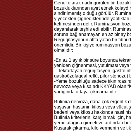
Genel olarak nadir görülen bir bozu
bozukluklarından ayırt etmek kolaydı
sindirilmemiş olduğu görülür. Rumina
yiyecekleri çiğnediklerinde yaptıkları
kelimesinden gelir. Ruminasyon bozuk
dayanılarak teşhis edilebilir. Rumina
soruna bağlanamayan en az bir ay bo
Regürjitasyonun altta yatan bir tıb
önemlidir. Bir kişiye ruminasyon bozuk
olmalıdır:
-En az 1 aylık bir süre boyunca tekra
yeniden çiğnenmesi, yutulması veya t
– Tekrarlayan regürjitasyon, gastrointe
gastroözofageal reflü, pilor stenozu) 
-Yeme bozukluğu sadece tıkınırcasın
nevroza veya kısa adı KKYAB olan “Ka
varlığında ortaya çıkmamalıdır.
Bulimia nervoza, daha çok ergenlik d
yaşayan hastanın kilosu veya vücut şe
bedeni veya kilosu hakkında nasıl hiss
Bulimia kriterlerini karşılamak için, 
yeme atağına girmeli ve ardından bun
Kusarak çıkarma, kilo vermenin ve tı