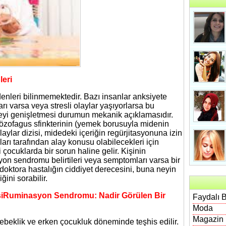
eri
leri bilinmemektedir. Bazı insanlar anksiyete
ı varsa veya stresli olaylar yaşıyorlarsa bu
ideyi genişletmesi durumun mekanik açıklamasıdır.
t özofagus sfinkterinin (yemek borusuyla midenin
aylar dizisi, midedeki içeriğin regürjitasyonuna izin
ları tarafından alay konusu olabilecekleri için
ocuklarda bir sorun haline gelir. Kişinin
n sendromu belirtileri veya semptomları varsa bir
r doktora hastalığın ciddiyet derecesini, buna neyin
ini sorabilir.
Ruminasyon Sendromu: Nadir Görülen Bir
Faydalı B
Moda
Magazin
beklik ve erken çocukluk döneminde teşhis edilir.