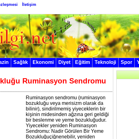
Sözleşmesi
İletişim
azin
Sağlık
Ekonomi
Diyet
Eğitim
Teknoloji
Spor
ukluğu Ruminasyon Sendromu
Ruminasyon sendromu (ruminasyon
bozukluğu veya merisizm olarak da
bilinir), sindirilmemiş yiyeceklerin bir
kişinin midesinden ağzına geri geldiği
bir beslenme ve yeme bozukluğudur.
Yiyecekler yeniden Ruminasyon
Sendromu: Nadir Görülen Bir Yeme
Bozukluğuçiğnenebilir, yeniden