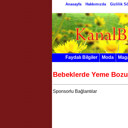
Anasayfa
Hakkımızda
Gizlilik 
Faydalı Bilgiler
Moda
Mag
Bebeklerde Yeme Boz
Sponsorlu Bağlantılar