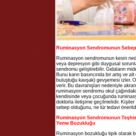
Ruminasyon Sendromunun Sebepl
Ruminasyon sendromunun kesin neden
veya depresyon gibi duygusal sorunlar
sendromu geliştirebilir. Gıdaların m
Bunu karın basıncında bir artış ve al
buluştuğu kavşak) gevşemesi izler. Ol
verir. Bu davranışları nedeniyle akran
ruminasyon sendromu okul çağındaki ç
kendisinde veya çocuğunda ruminasyo
doktorla iletişime geçilmelidir. Kişile
sebep olduğunu, ne tür tedavi önerildiğ
Ruminasyon Sendromunun Teşhisi
Yeme Bozukluğu
Ruminasyon bozukluğu tipik olarak be