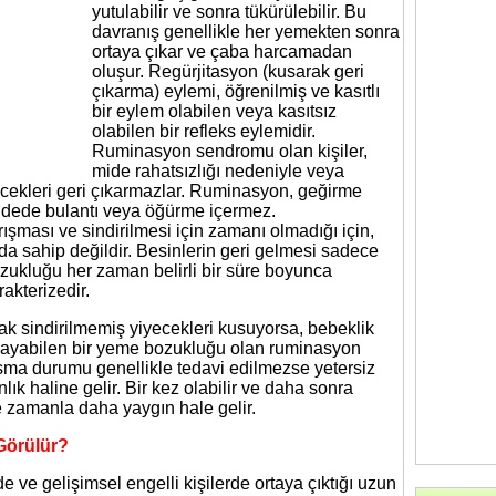
yutulabilir ve sonra tükürülebilir. Bu
davranış genellikle her yemekten sonra
ortaya çıkar ve çaba harcamadan
oluşur. Regürjitasyon (kusarak geri
çıkarma) eylemi, öğrenilmiş ve kasıtlı
bir eylem olabilen veya kasıtsız
olabilen bir refleks eylemidir.
Ruminasyon sendromu olan kişiler,
mide rahatsızlığı nedeniyle veya
iyecekleri geri çıkarmazlar. Ruminasyon, geğirme
 midede bulantı veya öğürme içermez.
şması ve sindirilmesi için zamanı olmadığı için,
tada sahip değildir. Besinlerin geri gelmesi sadece
zukluğu her zaman belirli bir süre boyunca
rakterizedir.
ak sindirilmemiş yiyecekleri kusuyorsa, bebeklik
ayabilen bir yeme bozukluğu olan ruminasyon
usma durumu genellikle tedavi edilmezse yetersiz
ık haline gelir. Bir kez olabilir ve daha sonra
ve zamanla daha yaygın hale gelir.
Görülür?
e gelişimsel engelli kişilerde ortaya çıktığı uzun