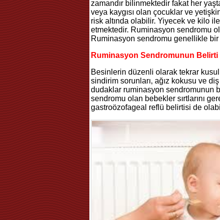
zamandır bilinmektedir fakat her yaşt
veya kaygısı olan çocuklar ve yetiş
risk altında olabilir. Yiyecek ve kilo 
etmektedir. Ruminasyon sendromu ola
Ruminasyon sendromu genellikle bir k
Ruminasyon Sendromunun Belirti 
Besinlerin düzenli olarak tekrar kusu
sindirim sorunları, ağız kokusu ve di
dudaklar ruminasyon sendromunun be
sendromu olan bebekler sırtlarını ger
gastroözofageal reflü belirtisi de olab