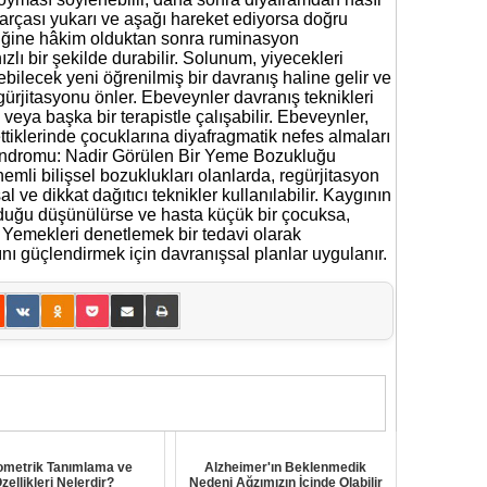
 parçası yukarı ve aşağı hareket ediyorsa doğru
kniğine hâkim olduktan sonra ruminasyon
ı bir şekilde durabilir. Solunum, yiyecekleri
ilecek yeni öğrenilmiş bir davranış haline gelir ve
ürjitasyonu önler. Ebeveynler davranış teknikleri
ya başka bir terapistle çalışabilir. Ebeveynler,
ttiklerinde çocuklarına diyafragmatik nefes almaları
Sendromu: Nadir Görülen Bir Yeme Bozukluğu
li bilişsel bozuklukları olanlarda, regürjitasyon
l ve dikkat dağıtıcı teknikler kullanılabilir. Kaygının
uğu düşünülürse ve hasta küçük bir çocuksa,
r. Yemekleri denetlemek bir tedavi olarak
nı güçlendirmek için davranışsal planlar uygulanır.
ometrik Tanımlama ve
Alzheimer'ın Beklenmedik
zellikleri Nelerdir?
Nedeni Ağzımızın İçinde Olabilir