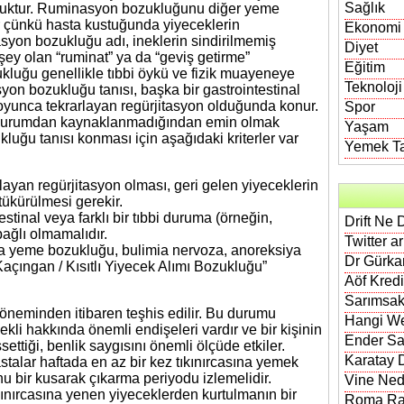
Sağlık
kluktur. Ruminasyon bozukluğunu diğer yeme
r çünkü hasta kustuğunda yiyeceklerin
Ekonomi
syon bozukluğu adı, ineklerin sindirilmemiş
Diyet
 şey olan “ruminat” ya da “geviş getirme”
Eğitim
luğu genellikle tıbbi öykü ve fizik muayeneye
Teknoloji
syon bozukluğu tanısı, başka bir gastrointestinal
yunca tekrarlayan regürjitasyon olduğunda konur.
Spor
bi durumdan kaynaklanmadığından emin olmak
Yaşam
luğu tanısı konması için aşağıdaki kriterler var
Yemek Tar
rlayan regürjitasyon olması, geri gelen yiyeceklerin
ükürülmesi gerekir.
stinal veya farklı bir tıbbi duruma (örneğin,
Drift Ne 
bağlı olmamalıdır.
Twitter a
a yeme bozukluğu, bulimia nervoza, anoreksiya
Dr Gürkan
çıngan / Kısıtlı Yiyecek Alımı Bozukluğu”
Aöf Kred
Sarımsak
öneminden itibaren teşhis edilir. Bu durumu
Hangi We
kli hakkında önemli endişeleri vardır ve bir kişinin
Ender Sa
ettiği, benlik saygısını önemli ölçüde etkiler.
Karatay D
hastalar haftada en az bir kez tıkınırcasına yemek
u bir kusarak çıkarma periyodu izlemelidir.
Vine Nedi
kınırcasına yenen yiyeceklerden kurtulmanın bir
Roma Rak