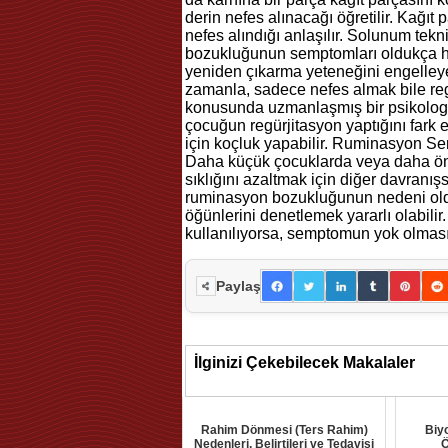
derin nefes alınacağı öğretilir. Kağıt
nefes alındığı anlaşılır. Solunum te
bozukluğunun semptomları oldukça hızl
yeniden çıkarma yeteneğini engelleyeb
zamanla, sadece nefes almak bile reg
konusunda uzmanlaşmış bir psikolog ve
çocuğun regürjitasyon yaptığını fark e
için koçluk yapabilir. Ruminasyon 
Daha küçük çocuklarda veya daha önem
sıklığını azaltmak için diğer davranışsa
ruminasyon bozukluğunun nedeni old
öğünlerini denetlemek yararlı olabili
kullanılıyorsa, semptomun yok olması
Paylaş
İlginizi Çekebilecek Makalaler
Rahim Dönmesi (Ters Rahim)
Biy
Nedenleri, Belirtileri ve Tedavisi
Ö