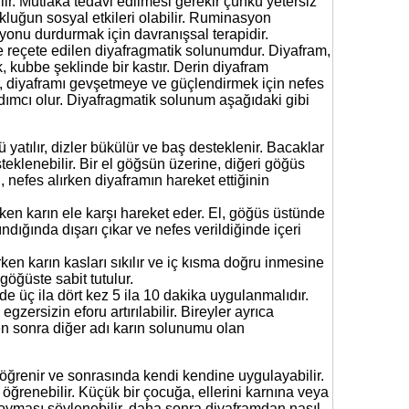
r. Mutlaka tedavi edilmesi gerekir çünkü yetersiz
luğun sosyal etkileri olabilir. Ruminasyon
yonu durdurmak için davranışsal terapidir.
 reçete edilen diyafragmatik solunumdur. Diyafram,
, kubbe şeklinde bir kastır. Derin diyafram
r, diyaframı gevşetmeye ve güçlendirmek için nefes
dımcı olur. Diyafragmatik solunum aşağıdaki gibi
 yatılır, dizler bükülür ve baş desteklenir. Bacaklar
steklenebilir. Bir el göğsün üzerine, diğeri göğüs
u, nefes alırken diyaframın hareket ettiğinin
ken karın ele karşı hareket eder. El, göğüs üstünde
lındığında dışarı çıkar ve nefes verildiğinde içeri
en karın kasları sıkılır ve iç kısma doğru inmesine
göğüste sabit tutulur.
 üç ila dört kez 5 ila 10 dakika uygulanmalıdır.
egzersizin eforu artırılabilir. Bireyler ayrıca
n sonra diğer adı karın solunumu olan
ğrenir ve sonrasında kendi kendine uygulayabilir.
 öğrenebilir. Küçük bir çocuğa, ellerini karnına veya
koyması söylenebilir, daha sonra diyaframdan nasıl