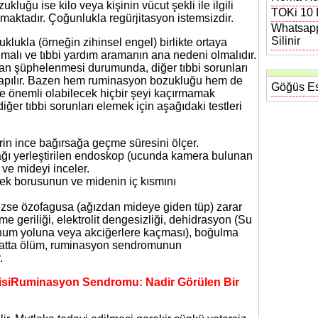
kluğu ise kilo veya kişinin vücut şekli ile ilgili
TOKi 10 B
aktadır. Çoğunlukla regürjitasyon istemsizdir.
Whatsapp
Silinir
klukla (örneğin zihinsel engel) birlikte ortaya
 olmalı ve tıbbi yardım aramanın ana nedeni olmalıdır.
n şüphelenmesi durumunda, diğer tıbbi sorunları
 yapılır. Bazen hem ruminasyon bozukluğu hem de
Göğüs Es
 de önemli olabilecek hiçbir şeyi kaçırmamak
 diğer tıbbi sorunları elemek için aşağıdaki testleri
rin ince bağırsağa geçme süresini ölçer.
ğı yerleştirilen endoskop (ucunda kamera bulunan
ve mideyi inceler.
mek borusunun ve midenin iç kısmını
se özofagusa (ağızdan mideye giden tüp) zarar
e geriliği, elektrolit dengesizliği, dehidrasyon (Su
unum yoluna veya akciğerlere kaçması), boğulma
 hatta ölüm, ruminasyon sendromunun
.
iRuminasyon Sendromu: Nadir Görülen Bir