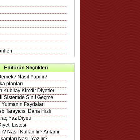
ifleri
Editörün Seçtikleri
Demek? Nasıl Yapılır?
rka planları
 Kubilay Kimdir Diyetleri
ili Sistemde Sınıf Geçme
 Yutmanın Faydaları
b Tarayıcısı Daha Hızlı
raç Yaz Diyeti
iyeti Listesi
r? Nasıl Kullanılır? Anlamı
amları Nasıl Yazılır?