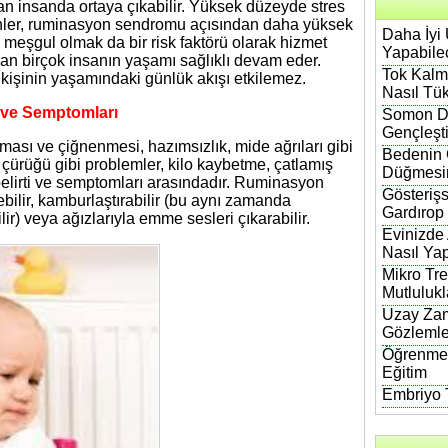
an insanda ortaya çıkabilir. Yüksek düzeyde stres
kinler, ruminasyon sendromu açısından daha yüksek
Daha İyi 
ile meşgul olmak da bir risk faktörü olarak hizmet
Yapabilec
n birçok insanın yaşamı sağlıklı devam eder.
Tok Kalma
işinin yaşamındaki günlük akışı etkilemez.
Nasıl Tük
ve Semptomları
Somon DN
Gençleşt
lması ve çiğnenmesi, hazımsızlık, mide ağrıları gibi
Bedenin 
ş çürüğü gibi problemler, kilo kaybetme, çatlamış
Düğmesi
lirti ve semptomları arasındadır. Ruminasyon
Gösterişs
ebilir, kamburlaştırabilir (bu aynı zamanda
Gardırop
ilir) veya ağızlarıyla emme sesleri çıkarabilir.
Evinizde
Nasıl Yap
Mikro Tre
Mutlulukl
Uzay Zam
Gözlemle
Öğrenmen
Eğitim
Embriyo T