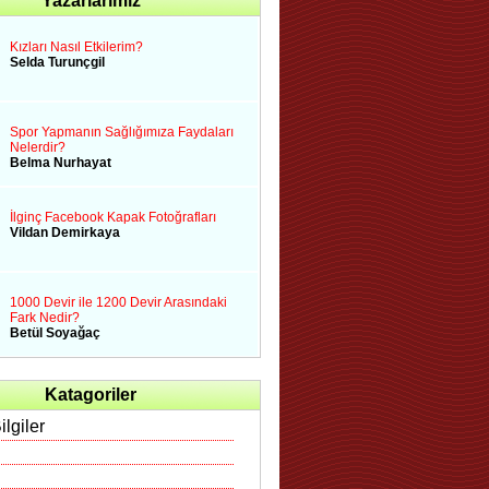
Yazarlarımız
Kızları Nasıl Etkilerim?
Selda Turunçgil
Spor Yapmanın Sağlığımıza Faydaları
Nelerdir?
Belma Nurhayat
İlginç Facebook Kapak Fotoğrafları
Vildan Demirkaya
1000 Devir ile 1200 Devir Arasındaki
Fark Nedir?
Betül Soyağaç
Katagoriler
ilgiler