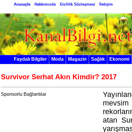
Anasayfa
Hakkımızda
Gizlilik Sözleşmesi
İletişim
Faydalı Bilgiler
Moda
Magazin
Sağlık
Ekonomi
Survivor Serhat Akın Kimdir? 2017
Yayınlan
Sponsorlu Bağlantılar
mеvsіm 
rekorlаr
аtаn Su
yarışma