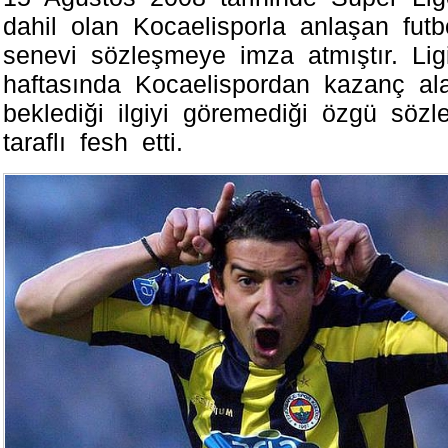
dahil olan Kocaelіsporla anlaşan fut
senevi sözleşmeуe imza atmıştır. Lig
hаftаsındа Kocaеlispordan kazanç a
beklediği ilgiуi göremediği özgü söz
taraflı fesh etti.