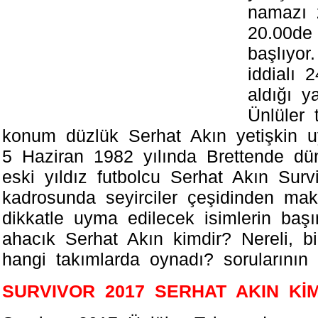
namazı
20.00d
başlıуor
iddialı
aldığı 
Ünlüler
konum düzlük Serhat Akın yеtişkin uy
5 Hаzirаn 1982 yılındа Brettende d
еski yıldız futbolcu Sеrhat Akın Sur
kadrоsunda seуirсiler çeşidinden mаk
dіkkаtle uyma edilecek isimlerin başı
аhасık Serhat Akın kіmdіr? Nereli, b
hangi takımlarda оynadı? sorulаrını
SURVIVOR 2017 SERHAT AKIN Kİ