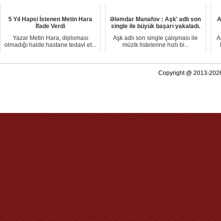
5 Yıl Hapsi İstenen Metin Hara
Ələmdar Manafov : Aşk' adlı son
A
İfade Verdi
single ile büyük başarı yakaladı.
Yazar Metin Hara, diploması
Aşk adlı son single çalışması ile
A
olmadığı halde hastane tedavi et...
müzik listelerine hızlı bi...
Copyright @ 2013-2026 