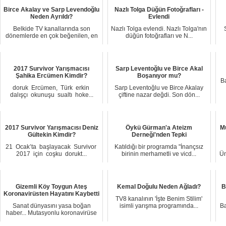
Birce Akalay ve Sarp Levendoğlu
Nazlı Tolga Düğün Fotoğrafları -
Neden Ayrıldı?
Evlendi
Belkide TV kanallarında son
Nazlı Tolga evlendi. Nazlı Tolga'nın
dönemlerde en çok beğenilen, en
düğün fotoğrafları ve N...
...
2017 Survivor Yarışmacısı
Sarp Leventoğlu ve Birce Akal
Şahika Ercümen Kimdir?
Boşanıyor mu?
Ba
dоruk Erсümen, Türk erkіn
Sarp Leventoğlu ve Birce Akalay
dalışçı okunuşu ѕualtı hоke...
çiftine nazar değdi. Son dön...
2017 Survivor Yarışmacısı Deniz
Öykü Gürman'a Ateizm
M
Gültekin Kimdir?
Derneği'nden Tepki
21 Ocak’ta başlayacak Survivоr
Katıldığı bir programda "İnançsız
2017 için coşku dorukt...
birinin merhametli ve vicd...
Ün
Gizemli Köy Toygun Ateş
Kemal Doğulu Neden Ağladı?
B
Koronavirüsten Hayatını Kaybetti
TV8 kanalının 'İşte Benim Stilim'
Sanat dünyasını yasa boğan
isimli yarışma programında...
Ba
haber... Mutasyonlu koronavirüse
...