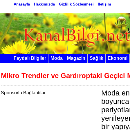
Anasayfa
Hakkımızda
Gizlilik Sözleşmesi
İletişim
Faydalı Bilgiler
Moda
Magazin
Sağlık
Ekonomi
Mikro Trendler ve Gardıroptaki Geçici 
Moda endü
Sponsorlu Bağlantılar
boyunca b
periyotla
yenileye
bir yapıy