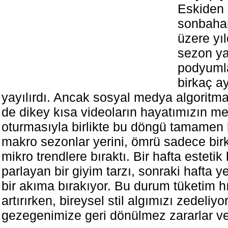
Eskiden 
sonbahar
üzere yıl
sezon ya
podyuml
birkaç a
yayılırdı. Ancak sosyal medya algoritmal
de dikey kısa videoların hayatımızın m
oturmasıyla birlikte bu döngü tamamen kı
makro sezonlar yerini, ömrü sadece bir
mikro trendlere bıraktı. Bir hafta estetik 
parlayan bir giyim tarzı, sonraki hafta 
bir akıma bırakıyor. Bu durum tüketim h
artırırken, bireysel stil algımızı zedeliyo
gezegenimize geri dönülmez zararlar ve