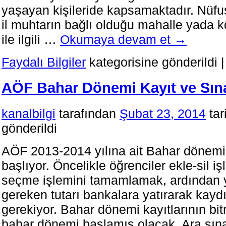
yaşayan kişileride kapsamaktadır. Nüfus
il muhtarın bağlı olduğu mahalle yada k
ile ilgili …
Okumaya devam et
→
Faydalı Bilgiler
kategorisine gönderildi
|
AÖF Bahar Dönemi Kayıt ve Sına
kanalbilgi
tarafından
Şubat 23, 2014
tar
gönderildi
AÖF 2013-2014 yılına ait Bahar dönemi k
başlıyor. Öncelikle öğrenciler ekle-sil iş
seçme işlemini tamamlamak, ardından y
gereken tutarı bankalara yatırarak ka
gerekiyor. Bahar dönemi kayıtlarının bitm
bahar dönemi başlamış olacak. Ara sı