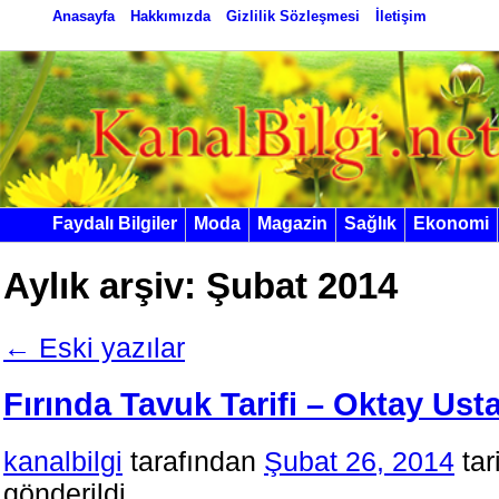
Anasayfa
Hakkımızda
Gizlilik Sözleşmesi
İletişim
Faydalı Bilgiler
Moda
Magazin
Sağlık
Ekonomi
Aylık arşiv:
Şubat 2014
←
Eski yazılar
Fırında Tavuk Tarifi – Oktay Ust
kanalbilgi
tarafından
Şubat 26, 2014
tar
gönderildi