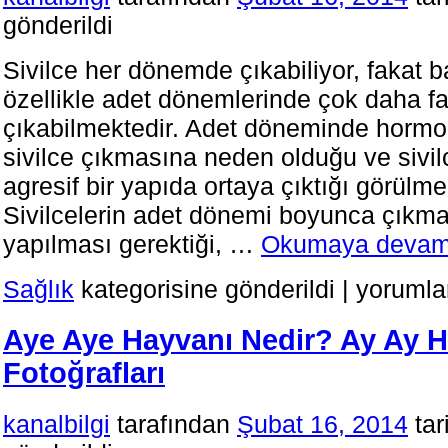
gönderildi
Sivilce her dönemde çıkabiliyor, fakat b
özellikle adet dönemlerinde çok daha fa
çıkabilmektedir. Adet döneminde hormon
sivilce çıkmasına neden olduğu ve sivil
agresif bir yapıda ortaya çıktığı görülme
Sivilcelerin adet dönemi boyunca çıkm
yapılması gerektiği, …
Okumaya devam
Adet
Sağlık
kategorisine gönderildi
|
yorumla
Döneminde
Sivilce
Aye Aye Hayvanı Nedir? Ay Ay 
Çıkmaması
için
Fotoğrafları
Ne
Yapılmalıdır?
için
kanalbilgi
tarafından
Şubat 16, 2014
tar