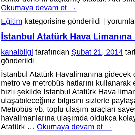
Okumaya devam et
→
AÖF
Eğitim
kategorisine gönderildi
|
yorumla
Bahar
Dönemi
İstanbul Atatürk Hava Limanına N
Kayıt
ve
Sınav
kanalbilgi
tarafından
Şubat 21, 2014
tar
Tarihleri
için
gönderildi
İstanbul Atatürk Havalimanına gidecek o
metro ve metrobüs hatlarını kullanarak 
hızlı şekilde İstanbul Atatürk Hava lima
ulaşabileceğiniz bilgisini sizlerle payla
Metrobüs vb. toplu ulaşım araçları saye
havalimanlarına ulaşımda oldukça kolayl
Atatürk …
Okumaya devam et
→