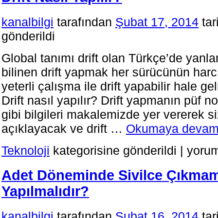
Mezun
Olurum?
kanalbilgi
tarafından
Şubat 17, 2014
tar
için
gönderildi
Global tanımı drift olan Türkçe’de yanl
bilinen drift yapmak her sürücünün harcı
yeterli çalışma ile drift yapabilir hale
Drift nasıl yapılır? Drift yapmanın püf no
gibi bilgileri makalemizde yer vererek si
açıklayacak ve drift …
Okumaya devam
Drift
Teknoloji
kategorisine gönderildi
|
yorum
Nasıl
Yapılır?
Adet Döneminde Sivilce Çıkmam
için
Yapılmalıdır?
kanalbilgi
tarafından
Şubat 16, 2014
tar