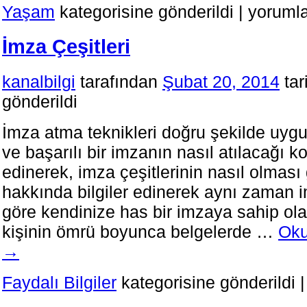
İstanbul
Yaşam
kategorisine gönderildi
|
yorumla
Atatürk
Hava
İmza Çeşitleri
Limanına
Nasıl
Gidilir?
kanalbilgi
tarafından
Şubat 20, 2014
tar
için
gönderildi
İmza atma teknikleri doğru şekilde uyg
ve başarılı bir imzanın nasıl atılacağı k
edinerek, imza çeşitlerinin nasıl olması 
hakkında bilgiler edinerek aynı zaman 
göre kendinize has bir imzaya sahip olab
kişinin ömrü boyunca belgelerde …
Oku
→
Faydalı Bilgiler
kategorisine gönderildi
|