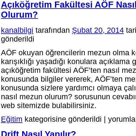
Açıköğretim Fakültesi AÖF Nası
Olurum?
kanalbilgi
tarafından
Şubat 20, 2014
tar
gönderildi
AÖF okuyan öğrencilerin mezun olma 
karışıklığı yaşadığı konulara açıklama g
açıköğretim fakültesi AÖF’ten nasıl me
konusunda bilgiler vererek, AÖF’ten m
konusunda sizlere yardımcı olmaya çal
nasıl mezun olurum? sorusunun cevabını
web sitemizde bulabilirsiniz.
Açıköğretim
Eğitim
kategorisine gönderildi
|
yorumla
Fakültesi
AÖF
Drift Nasıl Yapılır?
Nasıl