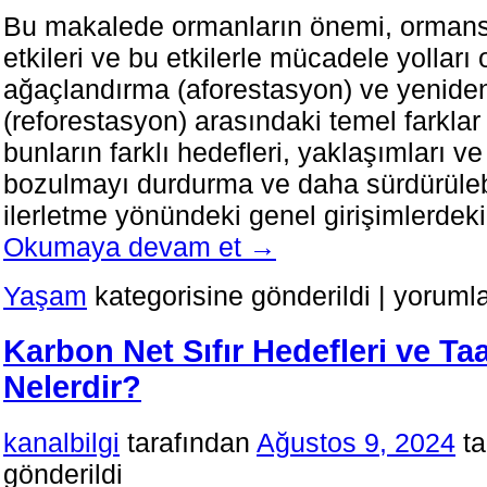
Bu makalede ormanların önemi, orman
etkileri ve bu etkilerle mücadele yolları 
ağaçlandırma (aforestasyon) ve yenide
(reforestasyon) arasındaki temel farkla
bunların farklı hedefleri, yaklaşımları v
bozulmayı durdurma ve daha sürdürülebil
ilerletme yönündeki genel girişimlerdek
Okumaya devam et
→
Ağaçlandır
Yaşam
kategorisine gönderildi
|
yorumla
ve
Yeniden
Karbon Net Sıfır Hedefleri ve Ta
Ağaçlandır
Nedir?
Nelerdir?
Neden
Gereklidir?
için
kanalbilgi
tarafından
Ağustos 9, 2024
ta
gönderildi