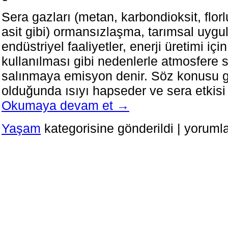
Sera gazları (metan, karbondioksit, florl
asit gibi) ormansızlaşma, tarımsal uygu
endüstriyel faaliyetler, enerji üretimi için
kullanılması gibi nedenlerle atmosfere s
salınmaya emisyon denir. Söz konusu g
olduğunda ısıyı hapseder ve sera etkisi
Okumaya devam et
→
Karbon
Yaşam
kategorisine gönderildi
|
yorumla
Net
Sıfır
Hedefleri
ve
Taahhütleri
Nelerdir?
için