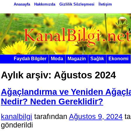
Anasayfa
Hakkımızda
Gizlilik Sözleşmesi
İletişim
Faydalı Bilgiler
Moda
Magazin
Sağlık
Ekonomi
Aylık arşiv:
Ağustos 2024
Ağaçlandırma ve Yeniden Ağaçl
Nedir? Neden Gereklidir?
kanalbilgi
tarafından
Ağustos 9, 2024
ta
gönderildi