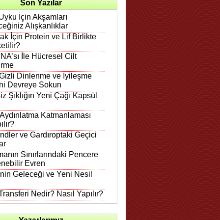
Son Yazılar
Uyku İçin Akşamları
eğiniz Alışkanlıklar
k İçin Protein ve Lif Birlikte
etilir?
A’sı İle Hücresel Cilt
irme
Gizli Dinlenme ve İyileşme
ni Devreye Sokun
iz Şıklığın Yeni Çağı Kapsül
 Aydınlatma Katmanlaması
ılır?
ndler ve Gardıroptaki Geçici
ar
anın Sınırlarındaki Pencere
nebilir Evren
in Geleceği ve Yeni Nesil
ransferi Nedir? Nasıl Yapılır?