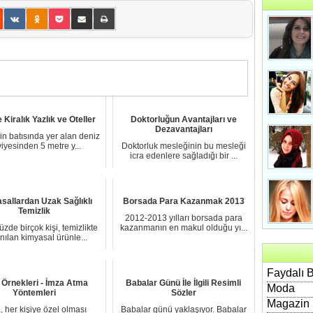
Kiralık Yazlık ve Oteller
Doktorluğun Avantajları ve
Dezavantajları
inin batısında yer alan deniz
iyesinden 5 metre y...
Doktorluk mesleğinin bu mesleği
icra edenlere sağladığı bir ...
sallardan Uzak Sağlıklı
Borsada Para Kazanmak 2013
Temizlik
2012-2013 yılları borsada para
de birçok kişi, temizlikte
kazanmanın en makul olduğu yı...
anılan kimyasal ürünle...
Faydalı B
 Örnekleri - İmza Atma
Babalar Günü İle İlgili Resimli
Moda
Yöntemleri
Sözler
Magazin
, her kişiye özel olması
Babalar günü yaklaşıyor. Babalar