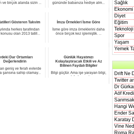
Sağlık
 ve birçok alanda sizin ...
gününde babanıza hediye alm...
Ekonomi
Diyet
Eğitim
atilleri Gösteren Takvim
İmza Örnekleri İsme Göre
Teknoloji
ılında herkes tarafından
İsme göre imza örneklerini daha
konusu olan 2013 tatill...
önce birçok kez işlemiştik. ...
Spor
Yaşam
Yemek Tar
vdeki Dar Ortamları
Günlük Hayatınızı
Değerlendirin
Kolaylaştıracak Etkili ve Az
Bilinen Faydalı Bilgiler
an geniş ve ferah evlerde
 şansına sahip olamay...
Bilgi güçtür. Ama işe yarayan bilgi,
Drift Ne 
gerçek farkı yaratır. ...
Twitter a
Dr Gürkan
Aöf Kred
Sarımsak
Hangi We
Ender Sa
Karatay D
Vine Nedi
Roma Rak