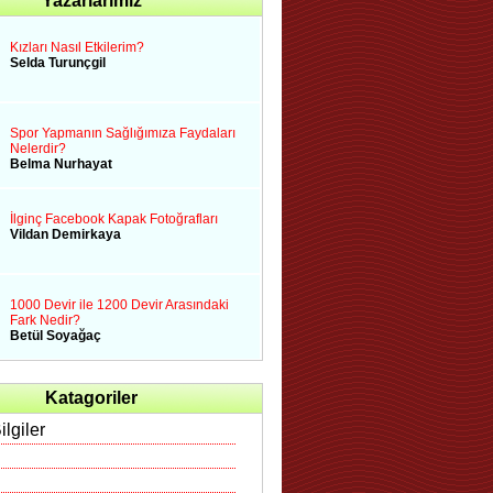
Yazarlarımız
Kızları Nasıl Etkilerim?
Selda Turunçgil
Spor Yapmanın Sağlığımıza Faydaları
Nelerdir?
Belma Nurhayat
İlginç Facebook Kapak Fotoğrafları
Vildan Demirkaya
1000 Devir ile 1200 Devir Arasındaki
Fark Nedir?
Betül Soyağaç
Katagoriler
ilgiler