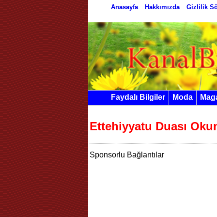
Anasayfa
Hakkımızda
Gizlilik 
Faydalı Bilgiler
Moda
Mag
Ettehiyyatu Duası Oku
Sponsorlu Bağlantılar