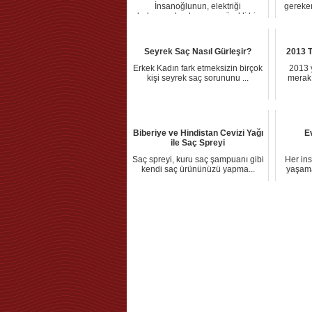
İnsanoğlunun, elektriği
gereken
bulmasından bu yana sürekli bir
elek...
Seyrek Saç Nasıl Gürleşir?
2013 T
Erkek Kadın fark etmeksizin birçok
2013 y
kişi seyrek saç sorununu ...
merak 
Biberiye ve Hindistan Cevizi Yağı
E
ile Saç Spreyi
Saç spreyi, kuru saç şampuanı gibi
Her ins
kendi saç ürününüzü yapma...
yaşama