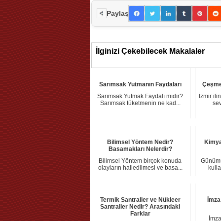
Paylaş
İlginizi Çekebilecek Makalaler
Sarımsak Yutmanın Faydaları
Çeşme 
Sarımsak Yutmak Faydalı mıdır?
İzmir il
Sarımsak tüketmenin ne kad...
sev
Bilimsel Yöntem Nedir?
Kimya
Basamakları Nelerdir?
Bilimsel Yöntem birçok konuda
Günümüz
olayların halledilmesi ve basa...
kull
Termik Santraller ve Nükleer
İmza
Santraller Nedir? Arasındaki
Farklar
İmza