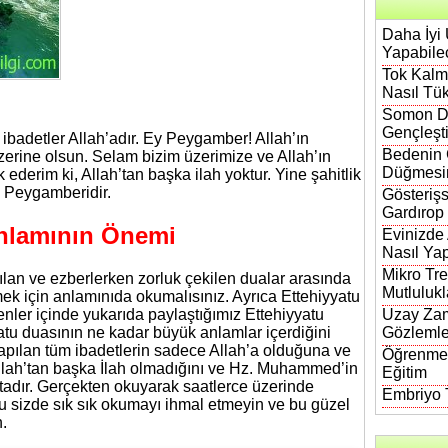
Daha İyi 
Yapabilec
Tok Kalma
Nasıl Tük
Somon DN
Gençleşt
 ibadetler Allah’adır. Ey Peygamber! Allah’ın
Bedenin 
zerine olsun. Selam bizim üzerimize ve Allah’ın
Düğmesi
k ederim ki, Allah’tan başka ilah yoktur. Yine şahitlik
 Peygamberidir.
Gösterişs
Gardırop
Anlamının Önemi
Evinizde
Nasıl Yap
Mikro Tre
rılan ve ezberlerken zorluk çekilen dualar arasında
Mutlulukl
k için anlamınıda okumalısınız. Ayrıca Ettehiyyatu
enler içinde yukarıda paylaştığımız Ettehiyyatu
Uzay Zam
atu duasının ne kadar büyük anlamlar içerdiğini
Gözlemle
yapılan tüm ibadetlerin sadece Allah’a olduğuna ve
Öğrenmen
llah’tan başka İlah olmadığını ve Hz. Muhammed’in
Eğitim
ktadır. Gerçekten okuyarak saatlerce üzerinde
Embriyo T
tu sizde sık sık okumayı ihmal etmeyin ve bu güzel
.