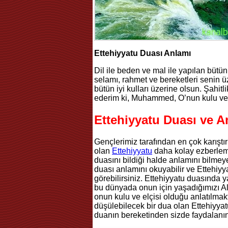
Ettehiyyatu Duası Anlamı
Dil ile beden ve mal ile yapılan bütün
selamı, rahmet ve bereketleri senin ü
bütün iyi kulları üzerine olsun. Şahitli
ederim ki, Muhammed, O’nun kulu ve
Ettehiyyatu Duası ve 
Gençlerimiz tarafından en çok karıştı
olan
Ettehiyyatu
daha kolay ezberleme
duasını bildiği halde anlamını bilmey
duası anlamını okuyabilir ve Ettehiyy
görebilirsiniz. Ettehiyyatu duasında 
bu dünyada onun için yaşadığımızı A
onun kulu ve elçisi olduğu anlatılma
düşülebilecek bir dua olan Ettehiyya
duanın bereketinden sizde faydalanın