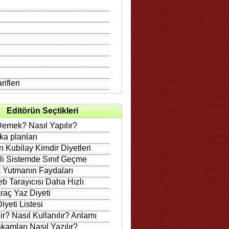
ifleri
Editörün Seçtikleri
Demek? Nasıl Yapılır?
rka planları
 Kubilay Kimdir Diyetleri
ili Sistemde Sınıf Geçme
 Yutmanın Faydaları
b Tarayıcısı Daha Hızlı
raç Yaz Diyeti
iyeti Listesi
r? Nasıl Kullanılır? Anlamı
amları Nasıl Yazılır?