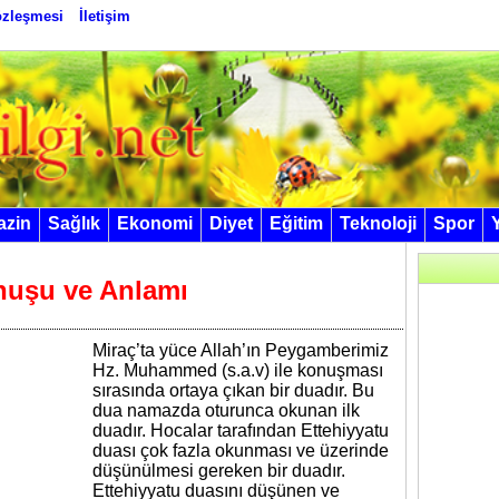
Sözleşmesi
İletişim
azin
Sağlık
Ekonomi
Diyet
Eğitim
Teknoloji
Spor
nuşu ve Anlamı
Miraç’ta yüce Allah’ın Peygamberimiz
Hz. Muhammed (s.a.v) ile konuşması
sırasında ortaya çıkan bir duadır. Bu
dua namazda oturunca okunan ilk
duadır. Hocalar tarafından Ettehiyyatu
duası çok fazla okunması ve üzerinde
düşünülmesi gereken bir duadır.
Ettehiyyatu duasını düşünen ve