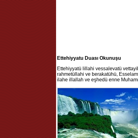
Ettehiyyatu Duası Okunuşu
Ettehiyyatü lillahi vessalevatü vett
rahmetüllahi ve berakatühü, Esselamü
ilahe illallah ve eşhedü enne Muh