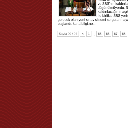
ve SBS'nin kaldırıl
düşünülmüyordu. S
kaldırılacağının aç
ile birlikte SBS yeri
gelecek olan yeni sınav sistemi sorgulanmay
başlandı. kanalbilgi.ne...
Sayfa 90 / 94
<
1
85
86
87
88
...