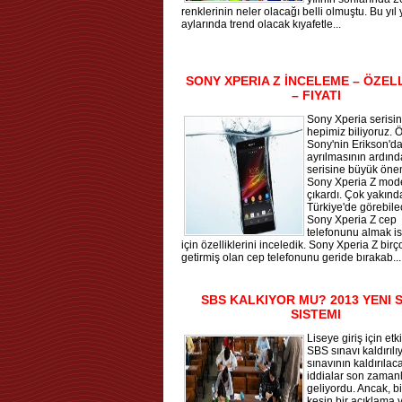
renklerinin neler olacağı belli olmuştu. Bu yıl
aylarında trend olacak kıyafetle...
SONY XPERIA Z İNCELEME – ÖZEL
– FIYATI
Sony Xperia serisini
hepimiz biliyoruz. Ö
Sony'nin Erikson'd
ayrılmasının ardın
serisine büyük önem
Sony Xperia Z mode
çıkardı. Çok yakınd
Türkiye'de görebil
Sony Xperia Z cep
telefonunu almak is
için özelliklerini inceledik. Sony Xperia Z bir
getirmiş olan cep telefonunu geride bırakab...
SBS KALKIYOR MU? 2013 YENI 
SISTEMI
Liseye giriş için etki
SBS sınavı kaldırılı
sınavının kaldırılacağ
iddialar son zaman
geliyordu. Ancak, bi
kesin bir açıklama 