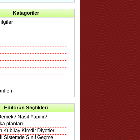
Katagoriler
ilgiler
ifleri
Editörün Seçtikleri
Demek? Nasıl Yapılır?
rka planları
 Kubilay Kimdir Diyetleri
ili Sistemde Sınıf Geçme