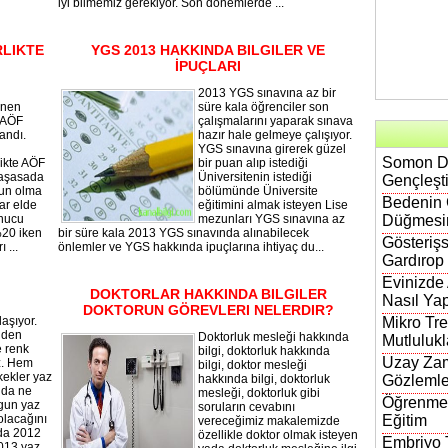
iyi bilmemiz gerekiyor. Son dönemlerde ...
RLIKTE
YGS 2013 HAKKINDA BILGILER VE
İPUÇLARI
2013 YGS sınavına az bir
enen
süre kala öğrenciler son
l AÖF
çalışmalarını yaparak sınava
andı.
hazır hale gelmeye çalışıyor.
YGS sınavına girerek güzel
Somon DN
likte AÖF
bir puan alıp istediği
yaşasada
Üniversitenin istediği
Gençleşt
zun olma
bölümünde Üniversite
Bedenin 
ar elde
eğitimini almak isteyen Lise
onucu
mezunları YGS sınavına az
Düğmesi
%20 iken
bir süre kala 2013 YGS sınavında alınabilecek
Gösterişs
 ...
önlemler ve YGS hakkında ipuçlarına ihtiyaç du...
Gardırop
Evinizde
DOKTORLAR HAKKINDA BILGILER
Nasıl Yap
DOKTORUN GÖREVLERI NELERDIR?
aşıyor.
Mikro Tre
iden
Doktorluk mesleği hakkında
Mutlulukl
e renk
bilgi, doktorluk hakkında
Uzay Zam
z. Hem
bilgi, doktor mesleği
ekler yaz
hakkında bilgi, doktorluk
Gözlemle
ında ne
mesleği, doktorluk gibi
Öğrenmen
gun yaz
soruların cevabını
olacağını
Eğitim
vereceğimiz makalemizde
nda 2012
özellikle doktor olmak isteyen
Embriyo T
2013 yaz