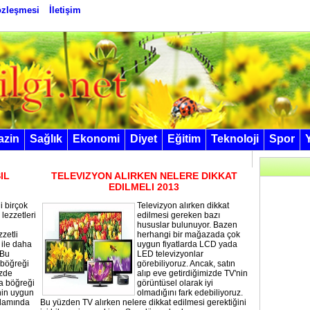
Sözleşmesi
İletişim
azin
Sağlık
Ekonomi
Diyet
Eğitim
Teknoloji
Spor
IL
TELEVIZYON ALIRKEN NELERE DIKKAT
EDILMELI 2013
i birçok
Televizyon alırken dikkat
lezzetleri
edilmesi gereken bazı
hususlar bulunuyor. Bazen
zetli
herhangi bir mağazada çok
 ile daha
uygun fiyatlarda LCD yada
 Bu
LED televizyonlar
 böğreği
görebiliyoruz. Ancak, satın
izde
alıp eve getirdiğimizde TV'nin
ra böğreği
görüntüsel olarak iyi
nin uygun
olmadığını fark edebiliyoruz.
anlamında
Bu yüzden TV alırken nelere dikkat edilmesi gerektiğini