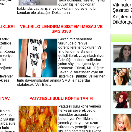
yada doktorluk mesleğine ilgi
 yaz
duyan kişileri doktorlar
Vikingler
hakkında, yaptığı işler ve doktorların görevleri gibi
Şaşırtıcı
konuları ele alacağız. Doktorların ...
Keçileri
Dikdörtg
LIKLERI
VELI BILGILENDIRME SISTEMI MESAJ VE
SMS 8383
 artık
Geçtiğimiz senelerde
zellikle
yürürlüğe giren ve
an
öğrencilere ter döktüren Veli
dan Xperia
Bilgilendirme Sistemi
 veriyor.
geliştirilerek yaygınlaştırılıyor.
lini
Artık öğrencilerin velilerine
a
yalan söyleme şansı iyice
eceğimiz
azalacak. Çünkü, Milli Eğitim
Bakanlığı tarafından öyle bir
teyenler
sistem geliştirildiki Veliler her
çok ses
türlü davranışlardan anında SMS ile haberdar
olabilecek. Veli Bilg...
SINAV
PATATESLI SULU KÖFTE TARIFI
Patatesli sulu köfte yemeği
herkesin severek yediği
li olan
yemekler arasında
yor. SBS
bulunuyor. Özellikle sulu
ıyla ilgili
yemek yemeyen ve uzun
larda süre
süredir ev yemeği tatmayan
r türlü
kişilerin patatesli sulu köfte
yapılmıyor