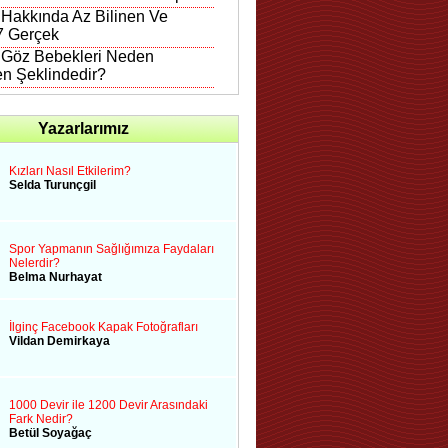
 Hakkında Az Bilinen Ve
 7 Gerçek
n Göz Bebekleri Neden
en Şeklindedir?
Yazarlarımız
Kızları Nasıl Etkilerim?
Selda Turunçgil
Spor Yapmanın Sağlığımıza Faydaları
Nelerdir?
Belma Nurhayat
İlginç Facebook Kapak Fotoğrafları
Vildan Demirkaya
1000 Devir ile 1200 Devir Arasındaki
Fark Nedir?
Betül Soyağaç