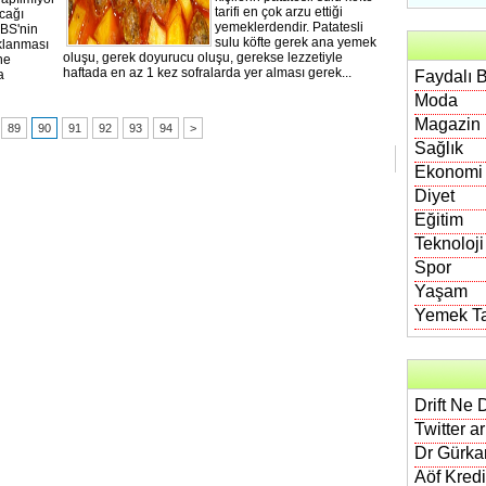
tarifi en çok arzu ettiği
acağı
yemeklerdendir. Patatesli
BS'nin
sulu köfte gerek ana yemek
ıklanması
oluşu, gerek doyurucu oluşu, gerekse lezzetiyle
ne
haftada en az 1 kez sofralarda yer alması gerek...
a
Faydalı B
Moda
Magazin
89
90
91
92
93
94
>
Sağlık
Ekonomi
Diyet
Eğitim
Teknoloji
Spor
Yaşam
Yemek Tar
Drift Ne 
Twitter a
Dr Gürkan
Aöf Kred