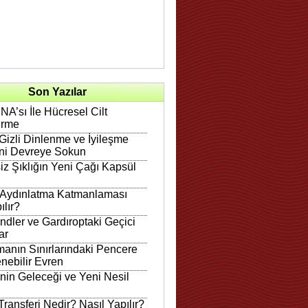
Son Yazılar
A’sı İle Hücresel Cilt
irme
Gizli Dinlenme ve İyileşme
ni Devreye Sokun
iz Şıklığın Yeni Çağı Kapsül
 Aydınlatma Katmanlaması
ılır?
ndler ve Gardıroptaki Geçici
ar
anın Sınırlarındaki Pencere
nebilir Evren
in Geleceği ve Yeni Nesil
ransferi Nedir? Nasıl Yapılır?