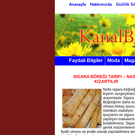
Anasayfa
Hakkımızda
Gizlilik 
Faydalı Bilgiler
Moda
Mag
SIGARA BÖREĞI TARIFI – NAS
KIZARTILIR
Nefis sigara böğreğ
kişinin vazgeçilmez 
arasındadır. Sigara
Böğreğinin daha lez
olması birkaç ipucu
mümkün olabiliyor.
ipuçlarını ve sigara
yapılışını makalem
bulabilirsiniz. Siga
gerek malzemeleri
fiyatlı olması ve pratik olarak yapılabilmesi 