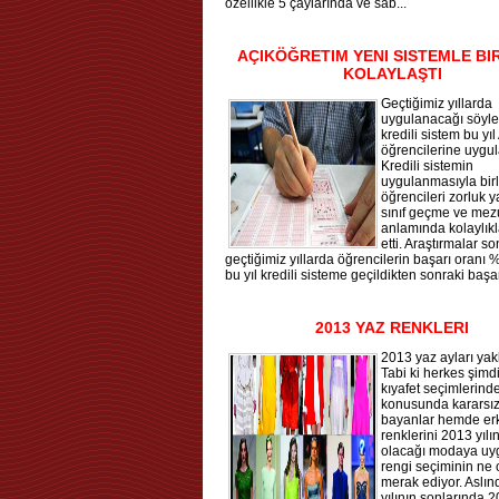
özellikle 5 çaylarında ve sab...
AÇIKÖĞRETIM YENI SISTEMLE BI
KOLAYLAŞTI
Geçtiğimiz yıllarda
uygulanacağı söyl
kredili sistem bu yı
öğrencilerine uygul
Kredili sistemin
uygulanmasıyla bir
öğrencileri zorluk 
sınıf geçme ve me
anlamında kolaylıkl
etti. Araştırmalar s
geçtiğimiz yıllarda öğrencilerin başarı oranı 
bu yıl kredili sisteme geçildikten sonraki başarı
2013 YAZ RENKLERI
2013 yaz ayları yakl
Tabi ki herkes şimd
kıyafet seçimlerind
konusunda kararsı
bayanlar hemde erk
renklerini 2013 yıl
olacağı modaya uy
rengi seçiminin ne 
merak ediyor. Aslı
yılının sonlarında 