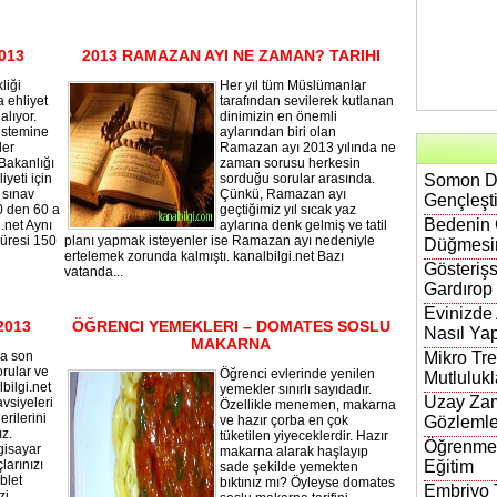
013
2013 RAMAZAN AYI NE ZAMAN? TARIHI
liği
Her yıl tüm Müslümanlar
 ehliyet
tarafından sevilerek kutlanan
alıyor.
dinimizin en önemli
sistemine
aylarından biri olan
ler
Ramazan ayı 2013 yılında ne
 Bakanlığı
zaman sorusu herkesin
iyeti için
sorduğu sorular arasında.
Somon DN
 sınav
Çünkü, Ramazan ayı
Gençleşt
20 den 60 a
geçtiğimiz yıl sıcak yaz
Bedenin 
.net Aynı
aylarına denk gelmiş ve tatil
süresi 150
planı yapmak isteyenler ise Ramazan ayı nedeniyle
Düğmesi
ertelemek zorunda kalmıştı. kanalbilgi.net Bazı
Gösterişs
vatanda...
Gardırop
Evinizde
2013
ÖĞRENCI YEMEKLERI – DOMATES SOSLU
Nasıl Yap
MAKARNA
da son
Mikro Tre
rular ve
Öğrenci evlerinde yenilen
Mutlulukl
bilgi.net
yemekler sınırlı sayıdadır.
Uzay Zam
avsiyeleri
Özellikle menemen, makarna
erilerini
ve hazır çorba en çok
Gözlemle
ız.
tüketilen yiyeceklerdir. Hazır
Öğrenmen
lgisayar
makarna alarak haşlayıp
larınızı
Eğitim
sade şekilde yemekten
blet
bıktınız mı? Öyleyse domates
Embriyo T
zi