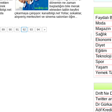
örekten
dönemin ne zaman
börek
başladığını bile merak
bilgi.net
etmeden tatilin keyfini
ada
çıkarmaya çalışıyor. kanalbilgi.net Yollar, sokaklar,
alışveriş merkezleri ve sinema salonları öğre...
Faydalı B
Moda
Magazin
89
90
91
92
93
94
>
Sağlık
Ekonomi
Diyet
Eğitim
Teknoloji
Spor
Yaşam
Yemek Tar
Drift Ne 
Twitter a
Dr Gürkan
Aöf Kred