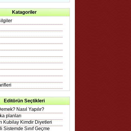
Katagoriler
ilgiler
ifleri
Editörün Seçtikleri
Demek? Nasıl Yapılır?
rka planları
 Kubilay Kimdir Diyetleri
ili Sistemde Sınıf Geçme