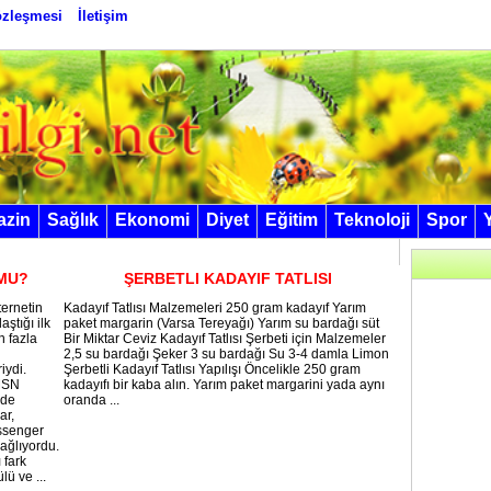
Sözleşmesi
İletişim
azin
Sağlık
Ekonomi
Diyet
Eğitim
Teknoloji
Spor
MU?
ŞERBETLI KADAYIF TATLISI
ernetin
Kadayıf Tatlısı Malzemeleri 250 gram kadayıf Yarım
aştığı ilk
paket margarin (Varsa Tereyağı) Yarım su bardağı süt
n fazla
Bir Miktar Ceviz Kadayıf Tatlısı Şerbeti için Malzemeler
2,5 su bardağı Şeker 3 su bardağı Su 3-4 damla Limon
iydi.
Şerbetli Kadayıf Tatlısı Yapılışı Öncelikle 250 gram
 MSN
kadayıfı bir kaba alın. Yarım paket margarini yada aynı
nde
oranda ...
ar,
ssenger
sağlıyordu.
 fark
ü ve ...