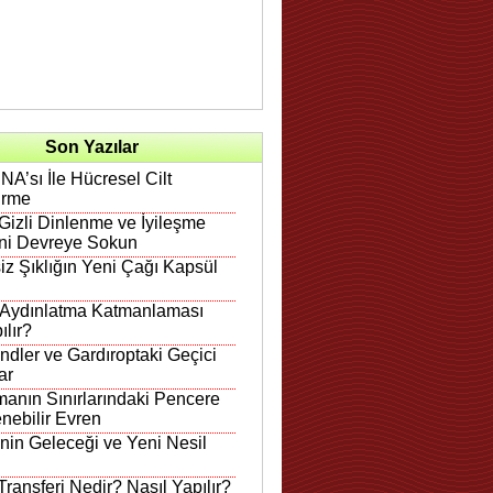
Son Yazılar
A’sı İle Hücresel Cilt
irme
Gizli Dinlenme ve İyileşme
ni Devreye Sokun
iz Şıklığın Yeni Çağı Kapsül
 Aydınlatma Katmanlaması
ılır?
ndler ve Gardıroptaki Geçici
ar
anın Sınırlarındaki Pencere
nebilir Evren
in Geleceği ve Yeni Nesil
ransferi Nedir? Nasıl Yapılır?