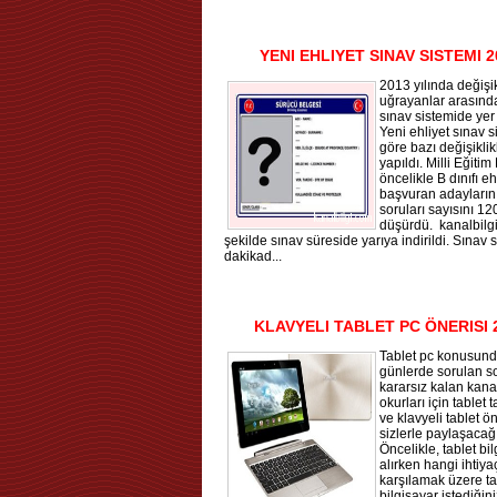
YENI EHLIYET SINAV SISTEMI 2
2013 yılında değişik
uğrayanlar arasında
sınav sistemide yer 
Yeni ehliyet sınav 
göre bazı değişiklik
yapıldı. Milli Eğitim
öncelikle B dınıfı ehl
başvuran adayların
soruları sayısını 1
düşürdü. kanalbilgi
şekilde sınav süreside yarıya indirildi. Sınav 
dakikad...
KLAVYELI TABLET PC ÖNERISI 
Tablet pc konusun
günlerde sorulan so
kararsız kalan kanal
okurları için tablet t
ve klavyeli tablet ön
sizlerle paylaşacağ
Öncelikle, tablet bi
alırken hangi ihtiyaç
karşılamak üzere ta
bilgisayar istediğini