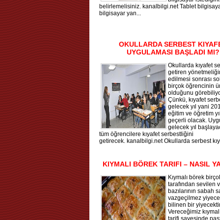
belirlemelisiniz. kanalbilgi.net Tablet bilgisay
bilgisayar yan...
OKULLARDA SERBEST KIYAF
UYGULAMASI BAŞLADI MI?
Okullarda kıyafet se
getiren yönetmeliği
edilmesi sonrası so
birçok öğrencinin ü
olduğunu görebiliy
Çünkü, kıyafet serb
gelecek yıl yani 2
eğitim ve öğretim yı
geçerli olacak. Uy
gelecek yıl başlaya
tüm öğrencilere kıyafet serbestliğini
getirecek. kanalbilgi.net Okullarda serbest kıy.
KIYMALI BÖREK TARIFI – NASIL Y
Kıymalı börek birçok
tarafından sevilen 
bazılarının sabah s
vazgeçilmez yiyece
bilinen bir yiyecektir
Vereceğimiz kıymal
tarifi sayesinde pa