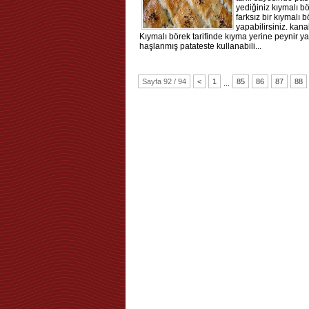
yediğiniz kıymalı b
farksız bir kıymalı 
yapabilirsiniz. kanal
Kıymalı börek tarifinde kıyma yerine peynir y
haşlanmış patateste kullanabili...
Sayfa 92 / 94
<
1
85
86
87
88
...