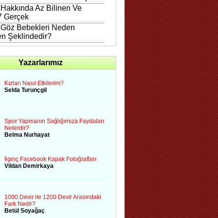
 Hakkında Az Bilinen Ve
 7 Gerçek
n Göz Bebekleri Neden
en Şeklindedir?
Yazarlarımız
Kızları Nasıl Etkilerim?
Selda Turunçgil
Spor Yapmanın Sağlığımıza Faydaları
Nelerdir?
Belma Nurhayat
İlginç Facebook Kapak Fotoğrafları
Vildan Demirkaya
1000 Devir ile 1200 Devir Arasındaki
Fark Nedir?
Betül Soyağaç