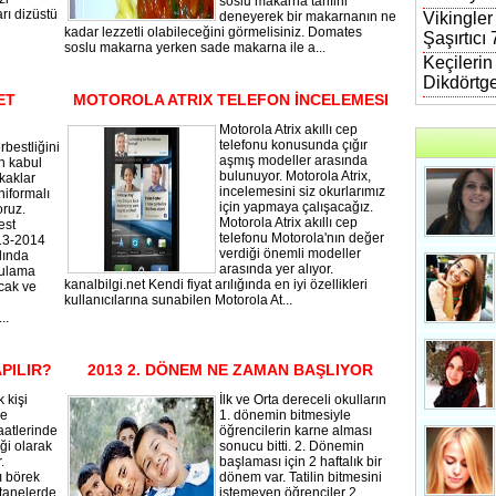
soslu makarna tarifini
arı dizüstü
deneyerek bir makarnanın ne
Vikingler
kadar lezzetli olabileceğini görmelisiniz. Domates
Şaşırtıcı
soslu makarna yerken sade makarna ile a...
Keçileri
Dikdörtg
ET
MOTOROLA ATRIX TELEFON İNCELEMESI
Motorola Atrix akıllı cep
telefonu konusunda çığır
rbestliğini
aşmış modeller arasında
n kabul
bulunuyor. Motorola Atrix,
kaklar
incelemesini siz okurlarımız
niformalı
için yapmaya çalışacağız.
oruz.
Motorola Atrix akıllı cep
est
telefonu Motorola'nın değer
013-2014
verdiği önemli modeller
lında
arasında yer alıyor.
gulama
kanalbilgi.net Kendi fiyat arılığında en iyi özellikleri
cak ve
kullanıcılarına sunabilen Motorola At...
..
APILIR?
2013 2. DÖNEM NE ZAMAN BAŞLIYOR
 kişi
İlk ve Orta dereceli okulların
ve
1. dönemin bitmesiyle
aatlerinde
öğrencilerin karne alması
ği olarak
sonucu bitti. 2. Dönemin
.
başlaması için 2 haftalık bir
ı börek
dönem var. Tatilin bitmesini
stanelerde
istemeyen öğrenciler 2.