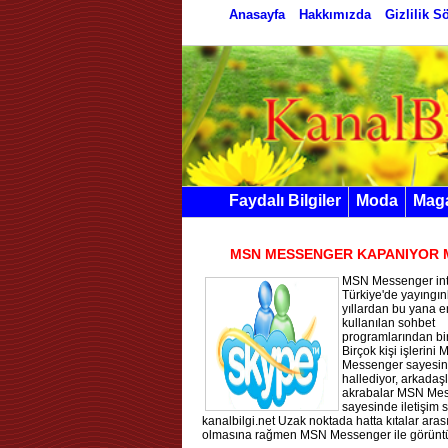
Anasayfa
Hakkımızda
Gizlilik 
Faydalı Bilgiler
Moda
Mag
MSN MESSENGER KAPANIYOR 
MSN Messenger int
Türkiye'de yayıngınl
yıllardan bu yana e
kullanılan sohbet
programlarından bir
Birçok kişi işlerini
Messenger sayesi
hallediyor, arkadaşl
akrabalar MSN Me
sayesinde iletişim 
kanalbilgi.net Uzak noktada hatta kıtalar arası
olmasına rağmen MSN Messenger ile görüntül