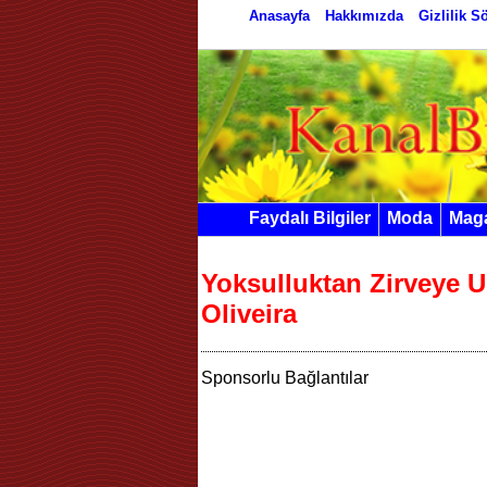
Anasayfa
Hakkımızda
Gizlilik 
Faydalı Bilgiler
Moda
Mag
Yoksulluktan Zirveye 
Oliveira
Sponsorlu Bağlantılar