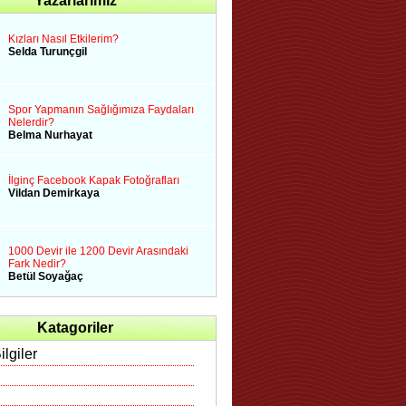
Yazarlarımız
Kızları Nasıl Etkilerim?
Selda Turunçgil
Spor Yapmanın Sağlığımıza Faydaları
Nelerdir?
Belma Nurhayat
İlginç Facebook Kapak Fotoğrafları
Vildan Demirkaya
1000 Devir ile 1200 Devir Arasındaki
Fark Nedir?
Betül Soyağaç
Katagoriler
ilgiler