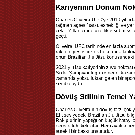
Kariyerinin Dönüm Nok
Charles Oliveira UFC’ye 2010 yılında
rağmen agresif tarzı, esnekliği ve ye
çekti. Yıllar içinde özellikle submiss
geçti.
Oliveira, UFC tarihinde en fazla subm
rakibini pes ettirerek bu alanda kırılma
onun Brazilian Jiu Jitsu konusundaki 
2021 yılı ise kariyerinin zirve nokta
Sıklet Şampiyonluğu kemerini kazandı. 
zamanda yoksulluktan gelen bir sp
sembolüydü.
Dövüş Stilinin Temel Y
Charles Oliveira’nın dövüş tarzı çok yö
Elit seviyedeki Brazilian Jiu Jitsu bilg
Rakiplerinin yaptığı en küçük hatayı 
derece tehlikeli kılar. Hem ayakta hem
sürekli bir baskı unsurudur.