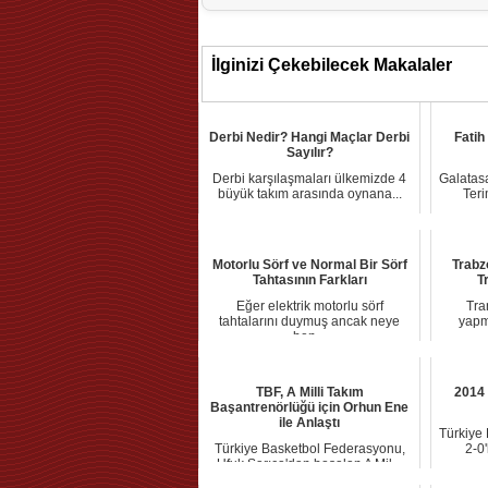
İlginizi Çekebilecek Makalaler
Derbi Nedir? Hangi Maçlar Derbi
Fatih
Sayılır?
Derbi karşılaşmaları ülkemizde 4
Galatasa
büyük takım arasında oynana...
Teri
Motorlu Sörf ve Normal Bir Sörf
Trabz
Tahtasının Farkları
T
Eğer elektrik motorlu sörf
Tra
tahtalarını duymuş ancak neye
yapm
ben...
TBF, A Milli Takım
2014
Başantrenörlüğü için Orhun Ene
ile Anlaştı
Türkiye
Türkiye Basketbol Federasyonu,
2-0'
Ufuk Sarıca'dan boşalan A Mil...