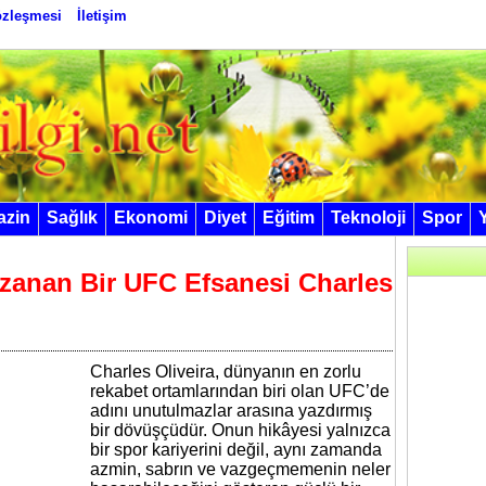
Sözleşmesi
İletişim
azin
Sağlık
Ekonomi
Diyet
Eğitim
Teknoloji
Spor
Uzanan Bir UFC Efsanesi Charles
Charles Oliveira, dünyanın en zorlu
rekabet ortamlarından biri olan UFC’de
adını unutulmazlar arasına yazdırmış
bir dövüşçüdür. Onun hikâyesi yalnızca
bir spor kariyerini değil, aynı zamanda
azmin, sabrın ve vazgeçmemenin neler