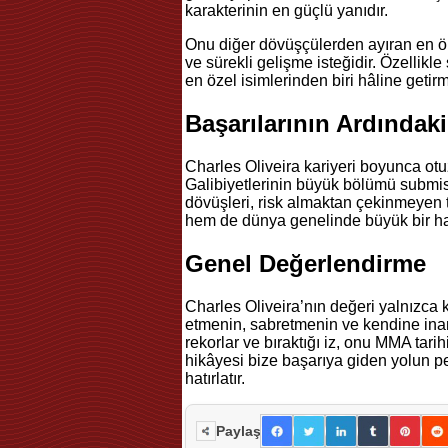
karakterinin en güçlü yanıdır.
Onu diğer dövüşçülerden ayıran en ön
ve sürekli gelişme isteğidir. Özellikl
en özel isimlerinden biri hâline getirmi
Başarılarının Ardındak
Charles Oliveira kariyeri boyunca otuz
Galibiyetlerinin büyük bölümü submis
dövüşleri, risk almaktan çekinmeyen t
hem de dünya genelinde büyük bir hay
Genel Değerlendirme
Charles Oliveira’nın değeri yalnızca
etmenin, sabretmenin ve kendine ina
rekorlar ve bıraktığı iz, onu MMA tari
hikâyesi bize başarıya giden yolun p
hatırlatır.
Paylaş