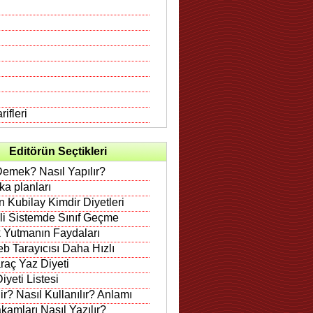
ifleri
Editörün Seçtikleri
Demek? Nasıl Yapılır?
rka planları
 Kubilay Kimdir Diyetleri
ili Sistemde Sınıf Geçme
 Yutmanın Faydaları
b Tarayıcısı Daha Hızlı
raç Yaz Diyeti
iyeti Listesi
r? Nasıl Kullanılır? Anlamı
amları Nasıl Yazılır?