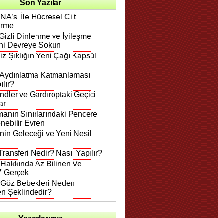
Son Yazılar
A’sı İle Hücresel Cilt
irme
Gizli Dinlenme ve İyileşme
ni Devreye Sokun
iz Şıklığın Yeni Çağı Kapsül
 Aydınlatma Katmanlaması
ılır?
ndler ve Gardıroptaki Geçici
ar
anın Sınırlarındaki Pencere
nebilir Evren
in Geleceği ve Yeni Nesil
ransferi Nedir? Nasıl Yapılır?
 Hakkında Az Bilinen Ve
 7 Gerçek
n Göz Bebekleri Neden
en Şeklindedir?