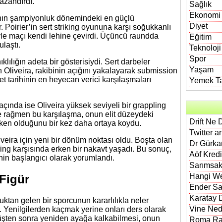
azandırdı.
Sağlık
Ekonomi
a’nın şampiyonluk dönemindeki en güçlü
Diyet
. Poirier’in sert striking oyununa karşı soğukkanlı
üyle maçı kendi lehine çevirdi. Üçüncü raundda
Eğitim
ulaştı.
Teknoloji
Spor
lılığın adeta bir gösterisiydi. Sert darbeler
Yaşam
iveira, rakibinin açığını yakalayarak submission
let tarihinin en heyecan verici karşılaşmaları
Yemek Tar
çında ise Oliveira yüksek seviyeli bir grappling
 rağmen bu karşılaşma, onun elit düzeydeki
Drift Ne 
etken olduğunu bir kez daha ortaya koydu.
Twitter a
liveira için yeni bir dönüm noktası oldu. Boşta olan
Dr Gürkan
king karşısında erken bir nakavt yaşadı. Bu sonuç,
Aöf Kred
nin başlangıcı olarak yorumlandı.
Sarımsak
Hangi We
 Figür
Ender Sa
Karatay D
uktan gelen bir sporcunun kararlılıkla neler
Vine Nedi
. Yenilgilerden kaçmak yerine onları ders olarak
üşüşten sonra yeniden ayağa kalkabilmesi, onun
Roma Rak