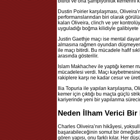
bitirdi ve ona şampiyonluk kemerini k
Dustin Poirier karşılaşması, Oliveir
performanslarından biri olarak görülür
kalan Oliveira, clinch ve yer kontrol
uyguladığı boğma kilidiyle galibiyete 
Justin Gaethje maçı ise mental dayanık
almasına rağmen oyundan düşmeyen Ol
ile maçı bitirdi. Bu mücadele hafif sık
arasında gösterilir.
Islam Makhachev ile yaptığı kemer ma
mücadelesi verdi. Maçı kaybetmesine
rakiplere karşı ne kadar cesur ve ür
Ilia Topuria ile yapılan karşılaşma, O
kemer için çıktığı bu maçta güçlü stri
kariyerinde yeni bir yapılanma süreci
Neden İlham Verici Bir
Charles Oliveira’nın hikâyesi, yoksull
başarabileceğinin somut bir örneğidir
gören yapısı, onu farklı kılar. Her d