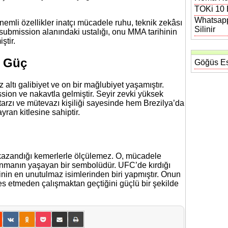
TOKi 10 B
Whatsapp
emli özellikler inatçı mücadele ruhu, teknik zekâsı
Silinir
e submission alanındaki ustalığı, onu MMA tarihinin
ştir.
i Güç
Göğüs Es
 altı galibiyet ve on bir mağlubiyet yaşamıştır.
sion ve nakavtla gelmiştir. Seyir zevki yüksek
arzı ve mütevazı kişiliği sayesinde hem Brezilya’da
ran kitlesine sahiptir.
 kazandığı kemerlerle ölçülemez. O, mücadele
nmanın yaşayan bir sembolüdür. UFC’de kırdığı
hinin en unutulmaz isimlerinden biri yapmıştır. Onun
es etmeden çalışmaktan geçtiğini güçlü bir şekilde