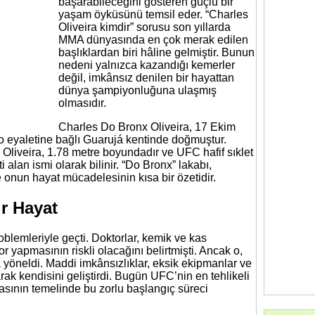
başarabileceğini gösteren güçlü bir
yaşam öyküsünü temsil eder. “Charles
Oliveira kimdir” sorusu son yıllarda
MMA dünyasında en çok merak edilen
başlıklardan biri hâline gelmiştir. Bunun
nedeni yalnızca kazandığı kemerler
değil, imkânsız denilen bir hayattan
dünya şampiyonluğuna ulaşmış
olmasıdır.
Charles Do Bronx Oliveira, 17 Ekim
o eyaletine bağlı Guarujá kentinde doğmuştur.
liveira, 1.78 metre boyundadır ve UFC hafif sıklet
i alan ismi olarak bilinir. “Do Bronx” lakabı,
onun hayat mücadelesinin kısa bir özetidir.
ir Hayat
oblemleriyle geçti. Doktorlar, kemik ve kas
or yapmasının riskli olacağını belirtmişti. Ancak o,
 yöneldi. Maddi imkânsızlıklar, eksik ekipmanlar ve
rak kendisini geliştirdi. Bugün UFC’nin en tehlikeli
asının temelinde bu zorlu başlangıç süreci