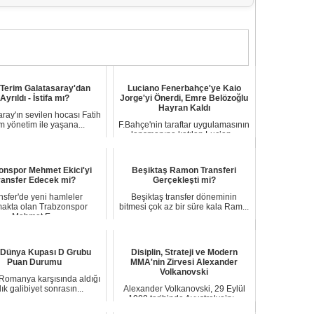
 Terim Galatasaray'dan
Luciano Fenerbahçe'ye Kaio
Ayrıldı - İstifa mı?
Jorge'yi Önerdi, Emre Belözoğlu
Hayran Kaldı
ray'ın sevilen hocası Fatih
m yönetim ile yaşana...
F.Bahçe'nin taraftar uygulamasının
lansmanına katılan Lucian...
onspor Mehmet Ekici'yi
Beşiktaş Ramon Transferi
ransfer Edecek mi?
Gerçekleşti mi?
nsfer'de yeni hamleler
Beşiktaş transfer döneminin
akta olan Trabzonspor
bitmesi çok az bir süre kala Ram...
Mehmet E...
 Dünya Kupası D Grubu
Disiplin, Strateji ve Modern
Puan Durumu
MMA'nin Zirvesi Alexander
Volkanovski
 Romanya karşısında aldığı
lık galibiyet sonrasın...
Alexander Volkanovski, 29 Eylül
1988 tarihinde Avustralya’nı...