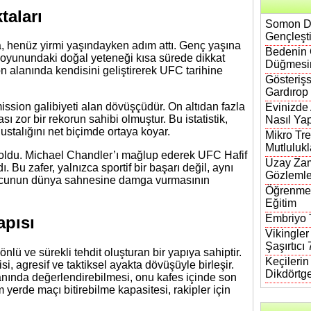
taları
Somon DN
Gençleşt
, henüz yirmi yaşındayken adım attı. Genç yaşına
Bedenin 
r oyunundaki doğal yeteneği kısa sürede dikkat
Düğmesi
ion alanında kendisini geliştirerek UFC tarihine
Gösterişs
Gardırop
ission galibiyeti alan dövüşçüdür. On altıdan fazla
Evinizde
sı zor bir rekorun sahibi olmuştur. Bu istatistik,
Nasıl Yap
ustalığını net biçimde ortaya koyar.
Mikro Tre
Mutlulukl
sı oldu. Michael Chandler’ı mağlup ederek UFC Hafif
Uzay Zam
Bu zafer, yalnızca sportif bir başarı değil, aynı
Gözlemle
orcunun dünya sahnesine damga vurmasının
Öğrenmen
Eğitim
Embriyo T
apısı
Vikingler
Şaşırtıcı
nlü ve sürekli tehdit oluşturan bir yapıya sahiptir.
Keçileri
isi, agresif ve taktiksel ayakta dövüşüyle birleşir.
Dikdörtg
anında değerlendirebilmesi, onu kafes içinde son
 yerde maçı bitirebilme kapasitesi, rakipler için