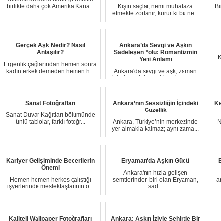
birlikte daha çok Amerika Kana...
Kışın saçlar, nemi muhafaza
Bi
etmekte zorlanır, kurur ki bu ne...
Gerçek Aşk Nedir? Nasıl
Ankara’da Sevgi ve Aşkın
Anlaşılır?
Sadeleşen Yolu: Romantizmin
K
Yeni Anlamı
Ergenlik çağlarından hemen sonra
kadın erkek demeden hemen h...
Ankara'da sevgi ve aşk, zaman
içinde sadeleşen bir anlam taş...
Sanat Fotoğrafları
Ankara’nın Sessizliğin İçindeki
Ke
Güzellik
Sanat Duvar Kağıtları bölümünde
ünlü tablolar, farklı fotoğr...
Ankara, Türkiye’nin merkezinde
N
yer almakla kalmaz; aynı zama...
Kariyer Gelişiminde Becerilerin
Eryaman'da Aşkın Gücü
E
Önemi
Ankara'nın hızla gelişen
Hemen hemen herkes çalıştığı
semtlerinden biri olan Eryaman,
a
işyerlerinde meslektaşlarının o...
sad...
Kaliteli Wallpaper Fotoğrafları
Ankara: Aşkın İziyle Şehirde Bir