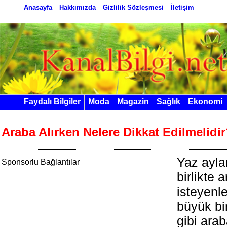
Anasayfa
Hakkımızda
Gizlilik Sözleşmesi
İletişim
Faydalı Bilgiler
Moda
Magazin
Sağlık
Ekonomi
Araba Alırken Nelere Dikkat Edilmelidi
Yaz ayla
Sponsorlu Bağlantılar
birlikte 
isteyenl
büyük bi
gibi ara