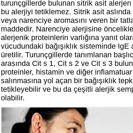
turunçgillerde bulunan sitrik asit alerj
bu alerjiyi tetiklemez. Sitrik asit aslında
veya narenciye aromasını veren bir tatla
maddedir. Narenciye alerjisine öncelikle
alerjenik proteinlerin varlığına yanıt ola
vücudundaki bağışıklık sisteminde IgE a
üretilir. Turunçgillerde tanımlanan başlıc
arasında Cit s 1, Cit s 2 ve Cit s 3 bulu
proteinler, histamin ve diğer inflamatuar
salınmasına yol açan bir bağışıklık tepk
tetikleyebilir ve bu da çeşitli alerjik s
olabilir.