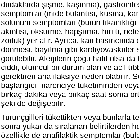
dudaklarda şişme, kaşınma), gastrointes
semptomlar (mide bulantısı, kusma, karın
solunum semptomları (burun tıkanıklığı
akıntısı, öksürme, hapşırma, hırıltı, ne
zorluk) yer alır. Ayrıca, kan basıncında
dönmesi, bayılma gibi kardiyovasküler
görülebilir. Alerjilerin çoğu hafif olsa d
ciddi, ölümcül bir durum olan ve acil tı
gerektiren anafilaksiye neden olabilir.
başlangıcı, narenciye tüketiminden vey
birkaç dakika veya birkaç saat sonra or
şekilde değişebilir.
Turunçgilleri tükettikten veya bunlarla t
sonra yukarıda sıralanan belirtilerden he
özellikle de anafilaktik semptomlar (bul