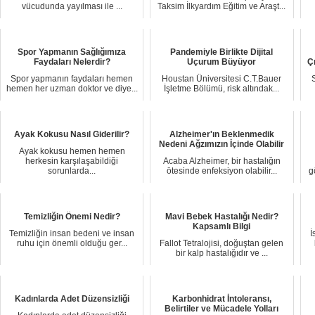
vücudunda yayılması ile ...
Taksim İlkyardım Eğitim ve Araşt...
Spor Yapmanın Sağlığımıza
Pandemiyle Birlikte Dijital
Faydaları Nelerdir?
Uçurum Büyüyor
Ç
Spor yapmanın faydaları hemen
Houstan Üniversitesi C.T.Bauer
hemen her uzman doktor ve diye...
İşletme Bölümü, risk altındak...
Ayak Kokusu Nasıl Giderilir?
Alzheimer'ın Beklenmedik
Nedeni Ağzımızın İçinde Olabilir
Ayak kokusu hemen hemen
herkesin karşılaşabildiği
Acaba Alzheimer, bir hastalığın
sorunlarda...
ötesinde enfeksiyon olabilir...
g
Temizliğin Önemi Nedir?
Mavi Bebek Hastalığı Nedir?
Kapsamlı Bilgi
Temizliğin insan bedeni ve insan
İ
ruhu için önemli olduğu ger...
Fallot Tetralojisi, doğuştan gelen
bir kalp hastalığıdır ve ...
Kadınlarda Adet Düzensizliği
Karbonhidrat İntoleransı,
Belirtiler ve Mücadele Yolları