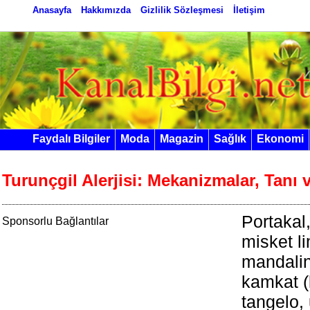
Anasayfa
Hakkımızda
Gizlilik Sözleşmesi
İletişim
Faydalı Bilgiler
Moda
Magazin
Sağlık
Ekonomi
Turunçgil Alerjisi: Mekanizmalar, Tanı
Portakal,
Sponsorlu Bağlantılar
misket l
mandalin
kamkat (
tangelo,