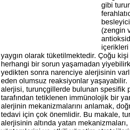
gibi turu
ferahlatıc
besleyici
(zengin 
antioksid
içerikler
yaygın olarak tüketilmektedir. Çoğu kiş
herhangi bir sorun yaşamadan yiyebilirke
yedikten sonra narenciye alerjisinin varl
eden olumsuz reaksiyonlar yaşayabilir.
alerjisi, turunçgillerde bulunan spesifik 
tarafından tetiklenen immünolojik bir yan
alerjinin mekanizmalarını anlamak, doğru
tedavi için çok önemlidir. Bu makale, tu
alerjisinin altında yatan mekanizmaları,