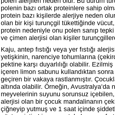
polen alerjileri neden olur. Bu durum tur
polenin bazı ortak proteinlere sahip olm
protein bazı kişilerde alerjiye neden olur
olan bir kişi turunçgil tükettiğinde vücut
protein nedeniyle onu polen sanıp tepki 
ve çimen alerjisi olan kişiler turunçgiller
Kaju, antep fıstığı veya yer fıstığı alerjis
yetişkinin, narenciye tohumlarına (çekir
pektine karşı duyarlılığı olabilir. Ezilmi
içeren limon sabunu kullandıktan sonra 
geçiren bir vakaya rastlanmıştır. Çocukl
altında olabilir. Örneğin, Avustralya’da 
meyvelerinin suyunu sorunsuz içebilen,
alerjisi olan bir çocuk mandalinanın çeki
çiğneyip yutmuş ve 1 saat içinde şiddet