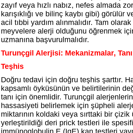
zayıf veya hızlı nabız, nefes almada zor
karışıklığı ve bilinç kaybı gibi) görülür
acil tıbbi yardım alınmalıdır. Tam olarak
meyvelere alerji olduğunu öğrenmek için 
uzmanına başvurulmalıdır.
Turunçgil Alerjisi: Mekanizmalar, Tan
Teşhis
Doğru tedavi için doğru teşhis şarttır. H
kapsamlı öyküsünün ve belirtilerinin de
tanı için önemlidir. Turunçgil alerjenleri
hassasiyeti belirlemek için şüpheli alerj
miktarının koldaki veya sırttaki bir çizik
yerleştirildiği deri prick testleri ile spesif
immünoglobulin E (IgE) kan testleri yay