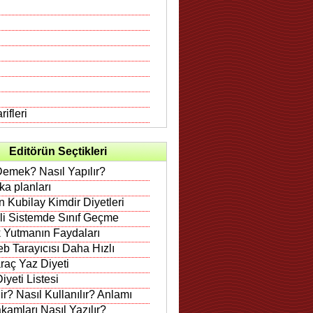
ifleri
Editörün Seçtikleri
Demek? Nasıl Yapılır?
rka planları
 Kubilay Kimdir Diyetleri
ili Sistemde Sınıf Geçme
 Yutmanın Faydaları
b Tarayıcısı Daha Hızlı
raç Yaz Diyeti
iyeti Listesi
r? Nasıl Kullanılır? Anlamı
amları Nasıl Yazılır?