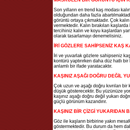
Son yılların en trend kaş modası kal
olduğundan daha fazla abartılmaktadı
görüntü ortaya çıkmaktadır. Çok kalın
vermektedir. Kalın bırakılan kaşlarda 
tercihiniz kalın ve koyu kaşlardan y
olarak tasarlamayı denemelisiniz.
İRİ GÖZLERE SAHİPSENİZ KAŞ KA
İri ve yuvarlak gözlere sahipseniz ka
kontürü yaptırırken daha düz hatlı bi
anlamlı bir ifade yaratacaktır.
KAŞINIZ AŞAĞI DOĞRU DEĞİL Y
Çok uzun ve aşağı doğru kıvrılan bir
düşük gösterecektir. Bu yüzünüze yor
kaşınız aşağı doğru değil yukarı do
güçlü görünüm kazandırır.
KAŞINIZ BİR ÇİZGİ YUKARIDAN 
Göz ile kaşların birbirine yakın mesa
göstermektedir. Bu durum da hem dah