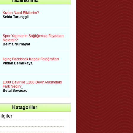
Yazarlarımız
Kızları Nasıl Etkilerim?
Selda Turunçgil
Spor Yapmanın Sağlığımıza Faydaları
Nelerdir?
Belma Nurhayat
İlginç Facebook Kapak Fotoğrafları
Vildan Demirkaya
1000 Devir ile 1200 Devir Arasındaki
Fark Nedir?
Betül Soyağaç
Katagoriler
ilgiler