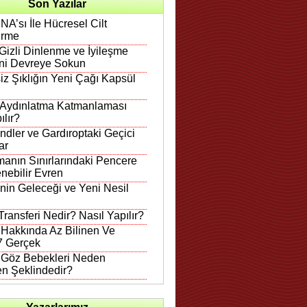
Son Yazılar
A’sı İle Hücresel Cilt
irme
Gizli Dinlenme ve İyileşme
ni Devreye Sokun
iz Şıklığın Yeni Çağı Kapsül
 Aydınlatma Katmanlaması
ılır?
ndler ve Gardıroptaki Geçici
ar
anın Sınırlarındaki Pencere
nebilir Evren
in Geleceği ve Yeni Nesil
ransferi Nedir? Nasıl Yapılır?
 Hakkında Az Bilinen Ve
 7 Gerçek
n Göz Bebekleri Neden
en Şeklindedir?