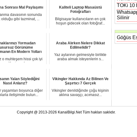
TOKi 10 B
a Sonrası Mal Paylaşımı
Kaliteli Laptop Masaüstü
Fotoğrafları
Whatsapp
şanma davasının sonunda
Silinir
k olduğu gibi tazminat, ...
Bilgisayar kullanıcıların en çok
hoşun gidecek olan fotoğraf...
Göğüs Es
naklarınızı Yormadan
Araba Alırken Nelere Dikkat
usursuz Görünüme
Edilmelidir?
anın En Modern Yolları
Yaz aylarının gelmesiyle birlikte
 o muhteşem hissi çok iyi
araba almak isteyenlerin s...
yoruz. Yeni yapılmış, p...
nsanın Yalan Söylediğini
Vikingler Hakkında Az Bilinen Ve
Nasıl Anlarız?
Şaşırtıcı 7 Gerçek
r yaşamları boyunca diğer
Vikingler denildiğinde çoğu kişinin
larla iletişimde bulun...
aklına savaşçı, acımasız...
Copyright @ 2013-2026 KanalBilgi.Net Tüm hakları saklıdır.