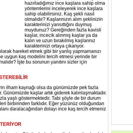
hazırladığımız ince kaşlara sahip olma
yöntemlerini inceleyerek ince kaşlara
sahip olabilirsiniz. Kaş şekli nasıl
olmalıdır? Kaşlarınızın alım şeklinizin
karakterinizi yansıttığını duymuş
muydunuz? Gereğinden fazla kavisli
kaşlar, incecik alınmış kaşlar ya da
kalın ve uzun bırakılmış kaşlarınız
karakterinizi ortaya çıkarıyor.
olarak hareket etmek gibi bir yanlış yapmamanızı
e uygun kaş modelini tercih etmesi yerinde bir
malıdır? İşte bu sorunun yanıtını sizler için
ÖSTEREBİLİR
lerin ilham kaynağı olsa da günümüzde pek fazla
ir. Günümüzde kaşlar artık giderek kalınlaşmaktadır.
zla yaşlı göstermektedir. Tabi şöyle de bir durum
eri birbirinden farklıdır. Eğer yüzünüz olduğundan
alanı daralacağından dolayı ince kaş tercih etmeniz
STERİYOR