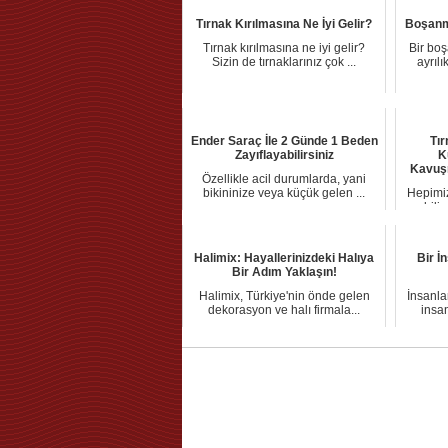
Tırnak Kırılmasına Ne İyi Gelir?
Boşanm
Tırnak kırılmasına ne iyi gelir?
Bir bo
Sizin de tırnaklarınız çok ...
ayrılı
Ender Saraç İle 2 Günde 1 Beden
Tır
Zayıflayabilirsiniz
K
Kavuşm
Özellikle acil durumlarda, yani
bikininize veya küçük gelen ...
Hepimiz
bili
Halimix: Hayallerinizdeki Halıya
Bir İ
Bir Adım Yaklaşın!
Halimix, Türkiye'nin önde gelen
İnsanla
dekorasyon ve halı firmala...
insan