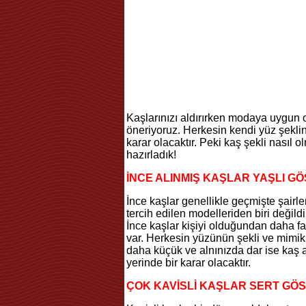
Kaşlarınızı aldırırken modaya uygun 
öneriyoruz. Herkesin kendi yüz şeklin
karar olacaktır. Peki kaş şekli nasıl ol
hazırladık!
İNCE ALINMIŞ KAŞLAR YAŞLI G
İnce kaşlar genellikle geçmişte şair
tercih edilen modelleriden biri değild
İnce kaşlar kişiyi olduğundan daha fa
var. Herkesin yüzünün şekli ve mimikl
daha küçük ve alnınızda dar ise kaş 
yerinde bir karar olacaktır.
ÇOK KAVİSLİ KAŞLAR SERT GÖ