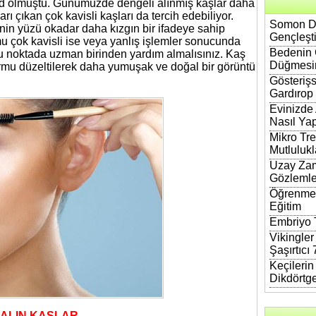
end olmuştu. Günümüzde dengeli alınmış kaşlar daha
rı çıkan çok kavisli kaşları da tercih edebiliyor.
Somon DN
nin yüzü okadar daha kızgın bir ifadeye sahip
Gençleşt
rmu çok kavisli ise veya yanlış işlemler sonucunda
Bedenin 
u noktada uzman birinden yardım almalısınız. Kaş
Düğmesi
ormu düzeltilerek daha yumuşak ve doğal bir görüntü
Gösterişs
Gardırop
Evinizde
Nasıl Yap
Mikro Tre
Mutlulukl
Uzay Zam
Gözlemle
Öğrenmen
Eğitim
Embriyo T
Vikingler
Şaşırtıcı
Keçileri
Dikdörtg
KALIN KAŞLAR