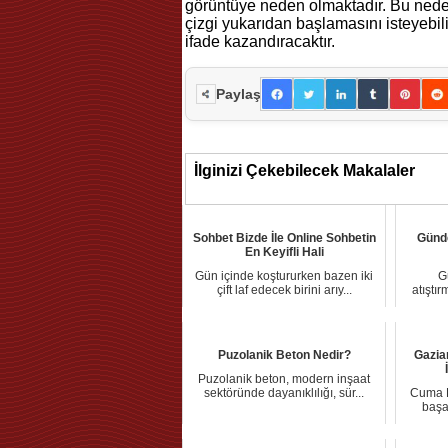
görüntüye neden olmaktadır. Bu nede
çizgi yukarıdan başlamasını isteyebili
ifade kazandıracaktır.
Paylaş
İlginizi Çekebilecek Makalaler
Sohbet Bizde İle Online Sohbetin
Günd
En Keyifli Hali
Gün içinde koştururken bazen iki
G
çift laf edecek birini arıy...
atıştı
Puzolanik Beton Nedir?
Gazia
Puzolanik beton, modern inşaat
sektöründe dayanıklılığı, sür...
Cuma K
başar