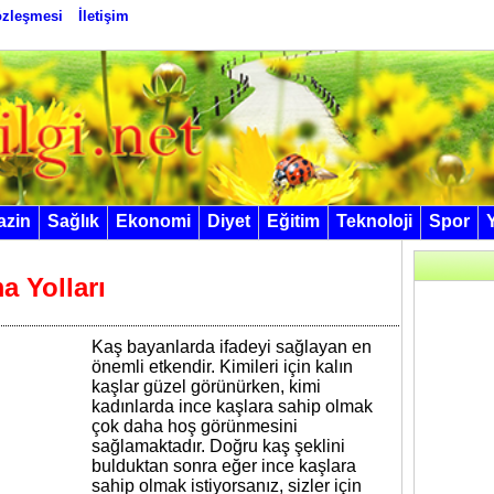
Sözleşmesi
İletişim
azin
Sağlık
Ekonomi
Diyet
Eğitim
Teknoloji
Spor
a Yolları
Kaş bayanlarda ifadeyi sağlayan en
önemli etkendir. Kimileri için kalın
kaşlar güzel görünürken, kimi
kadınlarda ince kaşlara sahip olmak
çok daha hoş görünmesini
sağlamaktadır. Doğru kaş şeklini
bulduktan sonra eğer ince kaşlara
sahip olmak istiyorsanız, sizler için