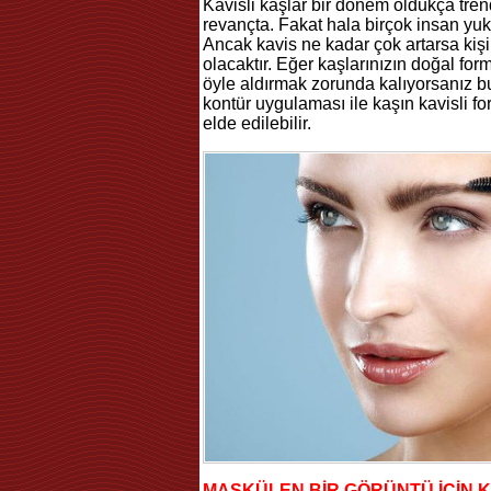
Kavisli kaşlar bir dönem oldukça tr
revançta. Fakat hala birçok insan yuka
Ancak kavis ne kadar çok artarsa kişi
olacaktır. Eğer kaşlarınızın doğal fo
öyle aldırmak zorunda kalıyorsanız b
kontür uygulaması ile kaşın kavisli f
elde edilebilir.
MASKÜLEN BİR GÖRÜNTÜ İÇİN 