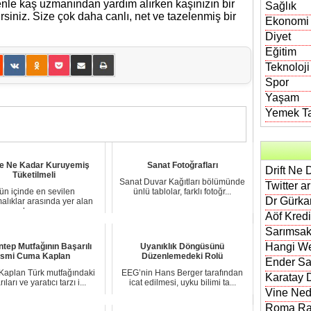
nle kaş uzmanından yardım alırken kaşınızın bir
Sağlık
rsiniz. Size çok daha canlı, net ve tazelenmiş bir
Ekonomi
Diyet
Eğitim
Teknoloji
Spor
Yaşam
Yemek Tar
e Ne Kadar Kuruyemiş
Sanat Fotoğrafları
Drift Ne 
Tüketilmeli
Sanat Duvar Kağıtları bölümünde
Twitter a
ün içinde en sevilen
ünlü tablolar, farklı fotoğr...
Dr Gürkan
rmalıklar arasında yer alan
kuru...
Aöf Kred
Sarımsak
Hangi We
ntep Mutfağının Başarılı
Uyanıklık Döngüsünü
İsmi Cuma Kaplan
Düzenlemedeki Rolü
Ender Sa
aplan Türk mutfağındaki
EEG’nin Hans Berger tarafından
Karatay D
ıları ve yaratıcı tarzı i...
icat edilmesi, uyku bilimi ta...
Vine Nedi
Roma Rak