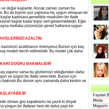
ın ve doğal kaşlardır. Ancak zaman zaman bu
r. Bu da kişinin yüz yapısına hiç uygun olmayan bir
 kaşlar kadınlara genellikle maskülen bir ifade
kavisli kaşlar kadar kişiyi sert göstermektedir. Eğer
anaysa mutlaka yüzünüzün genel hatlarına uygun
VİSLERİNİZİ AZALTIN
ş kavisinizi azaltmanızı öneriyoruz.Bunun için kaş
r kaş modeli tercih edilmelidir. Bu model çok daha
UKARI DOĞRU BAKMALIDIR
 kaş yapınız varsa bu gözlerinizi olduğundan daha
gun ve üzgün bir ifade verecektir. Bunun için
ğru bakmalı.Bu durum aynı zamanda daha keskin ve
BAŞLAYABİLİR
Faydalı B
Moda
fede olması göz kapaklarını ne yazık ki düşük
Magazin
a yorgun bir ifadeye hem de daha yaşlı bir