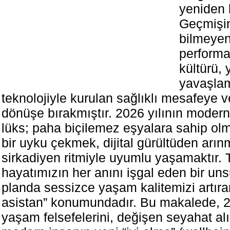
yeniden 
Geçmişi
bilmeyen
performa
kültürü, y
yavaşla
teknolojiyle kurulan sağlıklı mesafeye 
dönüşe bırakmıştır. 2026 yılının modern 
lüks; paha biçilemez eşyalara sahip olma
bir uyku çekmek, dijital gürültüden arı
sirkadiyen ritmiyle uyumlu yaşamaktır. T
hayatımızın her anını işgal eden bir uns
planda sessizce yaşam kalitemizi artır
asistan” konumundadır. Bu makalede, 2
yaşam felsefelerini, değişen seyahat alı