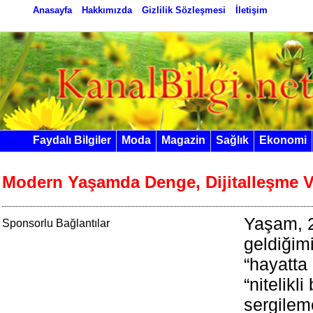
Anasayfa
Hakkımızda
Gizlilik Sözleşmesi
İletişim
Faydalı Bilgiler
Moda
Magazin
Sağlık
Ekonomi
Modern Yaşamda Denge, Dijitalleşme V
Yaşam, 2
Sponsorlu Bağlantılar
geldiğim
“hayatta
“nitelikli
sergilem