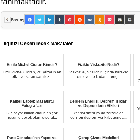
tanımaktadır.
Paylaş
İlginizi Çekebilecek Makalaler
Emile Michel Cioran Kimdir?
Fizikte Viskozite Nedir?
Emil Michel Cioran, 20. yüzyılın en
Viskozite, bir sıvının içinde hareket
etkili ve karamsar filoz...
etmeye ne kadar direnç...
G
Ö
Kaliteli Laptop Masaüstü
Deprem Enerjisi, Deprem Işıkları
Fotoğrafları
ve Depremlerin Etkileri
Y
Bilgisayar kullanıcıların en çok
Yer sarsıntısı ya da zelzele de
hoşun gidecek olan fotoğraf...
denilen deprem yer kabuğunda...
Puro Gökadası'nın Yapısı ve
Çorap Çizme Modelleri