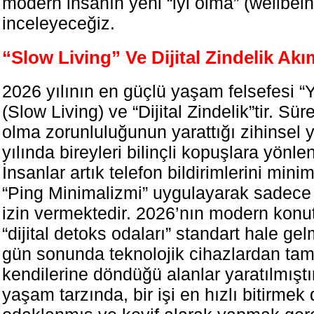
modern insanın yeni “iyi olma” (wellbein
inceleyeceğiz.
“Slow Living” Ve Dijital Zindelik Akı
2026 yılının en güçlü yaşam felsefesi 
(Slow Living) ve “Dijital Zindelik”tir. Sür
olma zorunluluğunun yarattığı zihinsel 
yılında bireyleri bilinçli kopuşlara yönlen
İnsanlar artık telefon bildirimlerini min
“Ping Minimalizmi” uygulayarak sadece 
izin vermektedir. 2026’nın modern konut
“dijital detoks odaları” standart hale gel
gün sonunda teknolojik cihazlardan ta
kendilerine döndüğü alanlar yaratılmıştı
yaşam tarzında, bir işi en hızlı bitirmek 