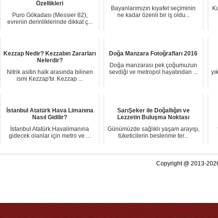
Özellikleri
Bayanlarımızın kıyafet seçiminin
K
Puro Gökadası (Messier 82),
ne kadar özenli bir iş oldu...
evrenin derinliklerinde dikkat ç...
Kezzap Nedir? Kezzabın Zararları
Doğa Manzara Fotoğrafları 2016
Nelerdir?
Doğa manzarası pek çoğumuzun
Nitrik asitin halk arasında bilinen
sevdiği ve metropol hayatından ...
yı
ismi Kezzap'tır. Kezzap ...
İstanbul Atatürk Hava Limanına
SarıŞeker ile Doğallığın ve
Nasıl Gidilir?
Lezzetin Buluşma Noktası
İstanbul Atatürk Havalimanına
Günümüzde sağlıklı yaşam arayışı,
gidecek olanlar için metro ve ...
tüketicilerin beslenme ter...
Copyright @ 2013-2026 