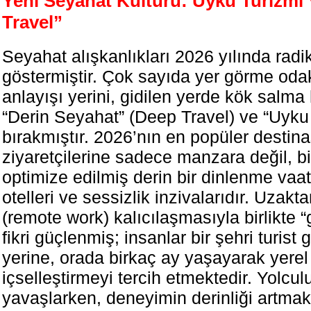
Yeni Seyahat Kültürü: Uyku Turizmi
Travel”
Seyahat alışkanlıkları 2026 yılında radi
göstermiştir. Çok sayıda yer görme odak
anlayışı yerini, gidilen yerde kök salma 
“Derin Seyahat” (Deep Travel) ve “Uyku
bırakmıştır. 2026’nın en popüler destina
ziyaretçilerine sadece manzara değil, bi
optimize edilmiş derin bir dinlenme vaa
otelleri ve sessizlik inzivalarıdır. Uzak
(remote work) kalıcılaşmasıyla birlikte 
fikri güçlenmiş; insanlar bir şehri turist
yerine, orada birkaç ay yaşayarak yerel
içselleştirmeyi tercih etmektedir. Yolcul
yavaşlarken, deneyimin derinliği artmak