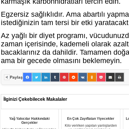
karmaşık karbonhidratları tercih edin.
Egzersiz sağlıklıdır. Ama abartılı yapma
istediğinizin tam tersi bir etki yaratacaktı
Az yağlı bir diyet programı, vücudunuzd
zaman içerisinde, kademeli olarak azalt
bacaklarınız da dahildir. Tamamen doğal
ama bir gecede olmasını beklemeyin.
Paylaş
İlginizi Çekebilecek Makalaler
Yağ Yakıcılar Hakkındaki
En Çok Zayıflatan Yiyecekler
L
Gerçekler
Kilo verirken yapılan yanlışlarden