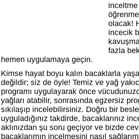
inceltme 
öğrenmek
olacak! 
incecik 
kavuşma
fazla be
hemen uygulamaya geçin.
Kimse hayat boyu kalın bacaklarla y
değildir; siz de öyle! Temiz ve yağ yakı
programı uygulayarak önce vücudunuzd
yağları atabilir, sonrasında egzersiz pr
sıkılaşıp incelebilirsiniz. Doğru bir be
uyguladığınız takdirde, bacaklarınız inc
aklınızdan şu soru geçiyor ve bizde ceva
bacaklarımın incelmesini nasıl sağları