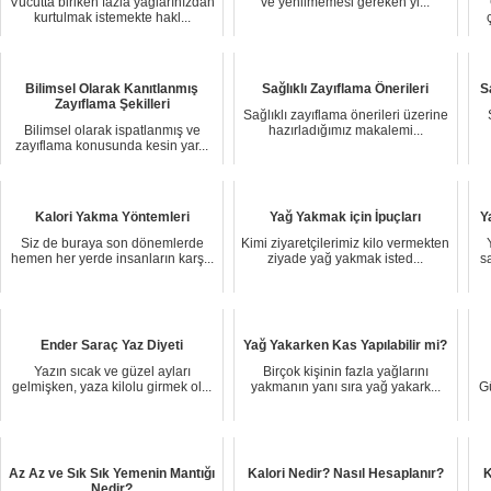
Vücutta biriken fazla yağlarınızdan
ve yenilmemesi gereken yi...
kurtulmak istemekte hakl...
Bilimsel Olarak Kanıtlanmış
Sağlıklı Zayıflama Önerileri
S
Zayıflama Şekilleri
Sağlıklı zayıflama önerileri üzerine
Bilimsel olarak ispatlanmış ve
hazırladığımız makalemi...
zayıflama konusunda kesin yar...
Kalori Yakma Yöntemleri
Yağ Yakmak için İpuçları
Y
Siz de buraya son dönemlerde
Kimi ziyaretçilerimiz kilo vermekten
hemen her yerde insanların karş...
ziyade yağ yakmak isted...
s
Ender Saraç Yaz Diyeti
Yağ Yakarken Kas Yapılabilir mi?
Yazın sıcak ve güzel ayları
Birçok kişinin fazla yağlarını
gelmişken, yaza kilolu girmek ol...
yakmanın yanı sıra yağ yakark...
G
Az Az ve Sık Sık Yemenin Mantığı
Kalori Nedir? Nasıl Hesaplanır?
K
Nedir?