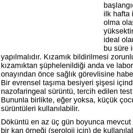
başlangı
ilk hafta
olma ola
yüksekti
ideal ol
bu süre 
yapılmalıdır. Kızamık bildirilmesi zorunlu
kızamıktan şüphelenildiği anda ve labo
onayından önce sağlık görevlisine haber 
Bir evrensel taşıma besiyeri şişesi içind
nazofaringeal sürüntü, tercih edilen test
Bununla birlikte, eğer yoksa, küçük ço
sürüntüleri kullanılabilir.
Döküntü en az üç gün boyunca mevcut 
bir kan örneği (seroloji için) de kullanılabil