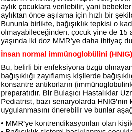
aylık çocuklara verilebilir, yani bebekle
aylıktan önce aşılama için hızlı bir şekild
Bununla birlikte, bağışıklık tepkisi o kada
olmayabileceğinden, çocuk yine de 15 a
yaşında iki doz MMR’ye daha ihtiyaç du
İnsan normal immünoglobülini (HNIG
Bu, belirli bir enfeksiyona özgü olmaya
bağışıklığı zayıflamış kişilerde bağışıklı
konsantre antikorların (immünoglobulinle
preparatıdır. Bir Bulaşıcı Hastalıklar U
Pediatrist, bazı senaryolarda HNIG’nin k
uygulanmasını önerebilir ve bunlar aşağı
• MMR’ye kontrendikasyonları olan kişil
• Bağışıklık sistemi baskılanmış çocukl