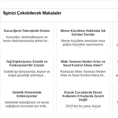
İlginizi Çekebilecek Makalaler
Karaciğerin Tolerojenik Ortamı
Meme Küçültme Hakkında Sık
Sorulan Sorular
Karaciğer, detoksifikasyon ve
besin depolamasında temel bir ...
Meme küçültme ameliyatı veya
göğüs küçültme operasyonu
g
ülkem...
Yağ Enjeksiyonu: Estetik ve
Mide Yanması Neden Artar ve
Fonksiyonel Bir Çözüm
Nasıl Kontrol Altına Alınır?
Estetik tıp dünyasında, kişisel ve
Ramazan Mide Yanması Neden
doğal güzelliği artırmaya...
Artar ve Nasıl Kontrol Altına Alı...
a
Gebelik Döneminde
Küçük Çocuklarda Ekran
Enfeksiyonlar
Kullanımı O Kadarda Zararlı
Değil!
Gebelikte bebeğinizin ve kendi
Y
sağlığınızı korumak için enfe...
2015’ten bu yana, küçük
çocuklardaki ekran kullanımı
önemli ...