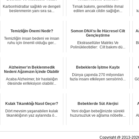
Karbonhidratlar sağlıklı ve dengeli
Tırnak bakımı, genellikle ihmal
beslenmenin yanı sıra sa...
edilen ancak cildin sağlığın...
k
Temizliğin Önemi Nedir?
Somon DNA’sı İle Hücresel Cilt
Ağ
Gençleştirme
Temizliğin insan bedeni ve insan
ruhu için önemli olduğu ger...
Ekstrasellüler Matriks Ve
B
Polinükleotidler: Cilt bakımı dü...
Alzheimer'ın Beklenmedik
Bebeklerde İşitme Kaybı
Nedeni Ağzımızın İçinde Olabilir
Dünya çapında 270 milyondan
Acaba Alzheimer, bir hastalığın
fazla insanı etkileyen sensörinö...
Gö
ötesinde enfeksiyon olabilir...
Kulak Tıkanıklığı Nasıl Geçer?
Bebeklerde Süt Alerjisi
A
Dört mevsim yaşanabilen kulak
Yeni doğan bebeğinizde sürekli
tıkanıklığının yaz aylarında ö...
huzursuzluk ve ağlama nöbetle...
A
Copyright @ 2013-2026 