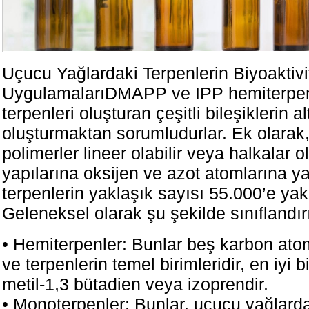
Uçucu Yağlardaki Terpenlerin Biyoaktivi
UygulamalarıDMAPP ve IPP hemiterpen
terpenleri oluşturan çeşitli bileşiklerin alt
oluşturmaktan sorumludurlar. Ek olarak
polimerler lineer olabilir veya halkalar ol
yapılarına oksijen ve azot atomlarına yap
terpenlerin yaklaşık sayısı 55.000’e yak
Geleneksel olarak şu şekilde sınıflandırıl
• Hemiterpenler: Bunlar beş karbon at
ve terpenlerin temel birimleridir, en iyi b
metil-1,3 bütadien veya izoprendir.
• Monoterpenler: Bunlar, uçucu yağlard