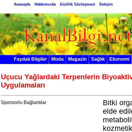
Anasayfa
Hakkımızda
Gizlilik Sözleşmesi
İletişim
Faydalı Bilgiler
Moda
Magazin
Sağlık
Ekonomi
Uçucu Yağlardaki Terpenlerin Biyoaktiv
Uygulamaları
Bitki or
Sponsorlu Bağlantılar
elde edil
metabolit
kozmetik