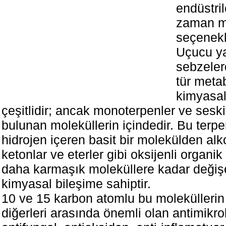
endüstril
zaman 
seçenekl
Uçucu ya
sebzeler
tür metab
kimyasal
çeşitlidir; ancak monoterpenler ve seski
bulunan moleküllerin içindedir. Bu terpe
hidrojen içeren basit bir molekülden alkol
ketonlar ve eterler gibi oksijenli organi
daha karmaşık moleküllere kadar değişe
kimyasal bileşime sahiptir.
10 ve 15 karbon atomlu bu moleküllerin
diğerleri arasında önemli olan antimikro