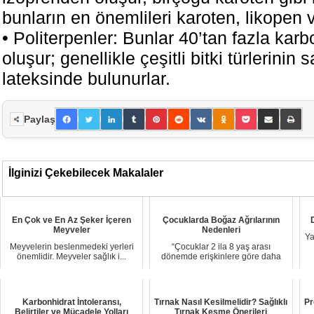
bunların en önemlileri karoten, likopen v
• Politerpenler: Bunlar 40’tan fazla ka
oluşur; genellikle çeşitli bitki türlerinin
lateksinde bulunurlar.
Paylaş
İlginizi Çekebilecek Makalaler
En Çok ve En Az Şeker İçeren
Çocuklarda Boğaz Ağrılarının
Meyveler
Nedenleri
Ya
Meyvelerin beslenmedeki yerleri
“Çocuklar 2 ila 8 yaş arası
önemlidir. Meyveler sağlık i...
dönemde erişkinlere göre daha
sı...
Karbonhidrat İntoleransı,
Tırnak Nasıl Kesilmelidir? Sağlıklı
Pr
Belirtiler ve Mücadele Yolları
Tırnak Kesme Önerileri