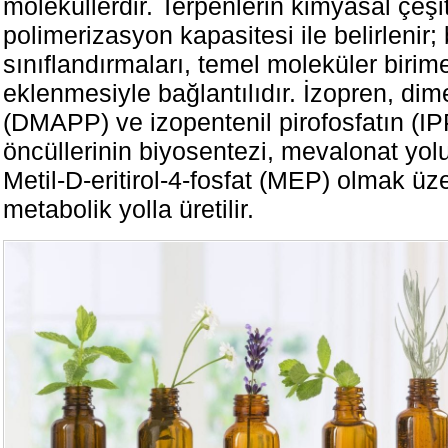
moleküllerdir. Terpenlerin kimyasal çeşitl
polimerizasyon kapasitesi ile belirlenir
sınıflandırmaları, temel moleküler biri
eklenmesiyle bağlantılıdır. İzopren, dimet
(DMAPP) ve izopentenil pirofosfatın (I
öncüllerinin biyosentezi, mevalonat yo
Metil-D-eritirol-4-fosfat (MEP) olmak üzer
metabolik yolla üretilir.