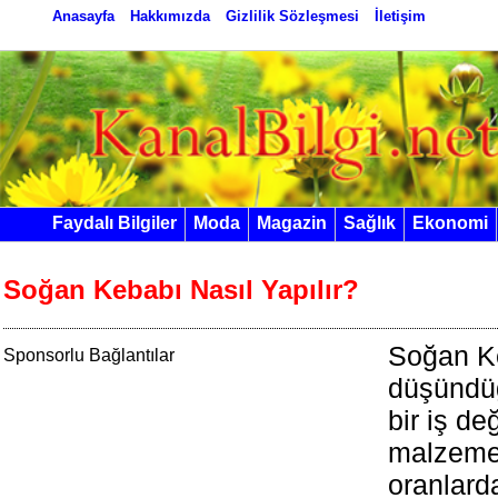
Anasayfa
Hakkımızda
Gizlilik Sözleşmesi
İletişim
Faydalı Bilgiler
Moda
Magazin
Sağlık
Ekonomi
Soğan Kebabı Nasıl Yapılır?
Soğan K
Sponsorlu Bağlantılar
düşündü
bir iş de
malzeme
oranlard