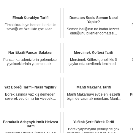
Elmalı Kurabiye Tarifi
Domates Soslu Somon Nasıl
Yapılır?
Elmalı kurabiye hemen herkesin
sevdiği ve özellikle çocuklar...
Somon balığının ne kadar lezzetli
olduğunu bilenler domatesl...
Nar Ekşili Pancar Salatası
Mercimek Köftesi Tarifi
Pancar karadenizlerin geleneksel
Mercimek Köftesi genellikle 5
yiyekceklerinin yapımında k...
çaylarında sevilerek tercih ed...
Yaz Böreği Tarifi - Nasıl Yapılır?
Mantı Makarna Tarifi
Börek aslında yaz kış demeden
Mantı Makarnayı evde en lezzetli
K
severek yediğimiz bir yiyecek....
biçimde yapmak mümkün. Mant...
Portakallı Adaçaylı İrmik Helvası
Yufkalı Şerit Börek Tarifi
Tarifi
Börek yapmayıda yemeyide çok
Ö