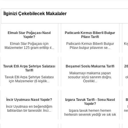
İlginizi Çekebilecek Makalaler
Elmalı Star Poğaçası Nasıl
Patlıcanlı Kırmızı Biberli Bulgur
Yapılır?
Pilavı Tarifi
Elmalı Star Poğaçası için
Patlıcanlı Kırmızı Biberli Bulgur
Kı
Malzemeler 125 gram eritilip ıl...
Pilavı bulgur pilavının se...
Tavuk Etli Arpa Şehriye Salatası
Beşamel Soslu Makarna Tarifi
20
Tarifi
Makarnayı makarna yapan
Tavuk Etli Arpa Şehriye Salatası
sosudur sözü sanırım doğru.
o
için Malzemeler (6 kişilik...
Özellikl...
İncir Uyutması Nasıl Yapılır?
Izgara Tavuk Tarifi - Sosu Nasıl
B
Yapılır?
İncir Uyutması en beğendiğim
tatlılardan bir tanesidir. İnci...
Izgara tavuk hemen hemen
ne
herkesin severek yediği ve sık sık
...