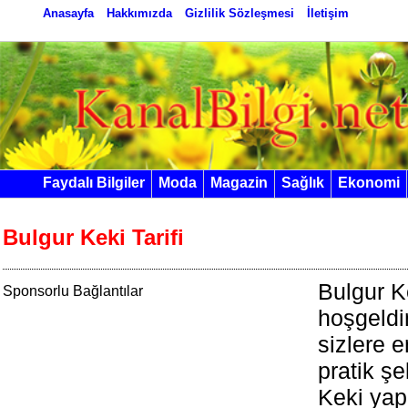
Anasayfa
Hakkımızda
Gizlilik Sözleşmesi
İletişim
Faydalı Bilgiler
Moda
Magazin
Sağlık
Ekonomi
Bulgur Keki Tarifi
Bulgur Ke
Sponsorlu Bağlantılar
hoşgeldi
sizlere e
pratik şe
Keki yap