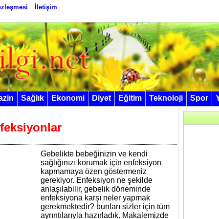
Sözleşmesi
İletişim
azin
Sağlık
Ekonomi
Diyet
Eğitim
Teknoloji
Spor
feksiyonlar
Gebelikte bebeğinizin ve kendi
sağlığınızı korumak için enfeksiyon
kapmamaya özen göstermeniz
gerekiyor. Enfeksiyon ne şekilde
anlaşılabilir, gebelik döneminde
enfeksiyona karşı neler yapmak
gerekmektedir? bunları sizler için tüm
ayrıntılarıyla hazırladık. Makalemizde