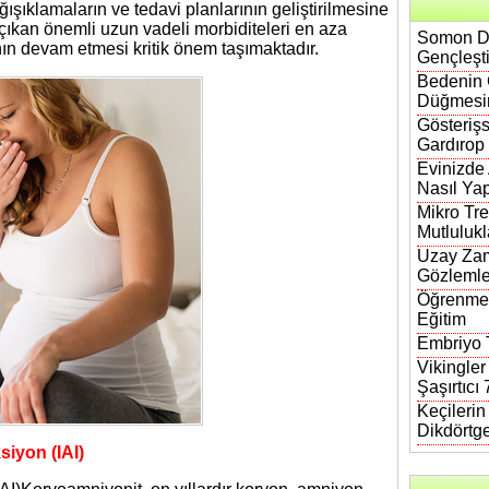
ışıklamaların ve tedavi planlarının geliştirilmesine
 çıkan önemli uzun vadeli morbiditeleri en aza
Somon DN
nın devam etmesi kritik önem taşımaktadır.
Gençleşt
Bedenin 
Düğmesi
Gösterişs
Gardırop
Evinizde
Nasıl Yap
Mikro Tre
Mutlulukl
Uzay Zam
Gözlemle
Öğrenmen
Eğitim
Embriyo T
Vikingler
Şaşırtıcı
Keçileri
Dikdörtg
iyon (IAI)