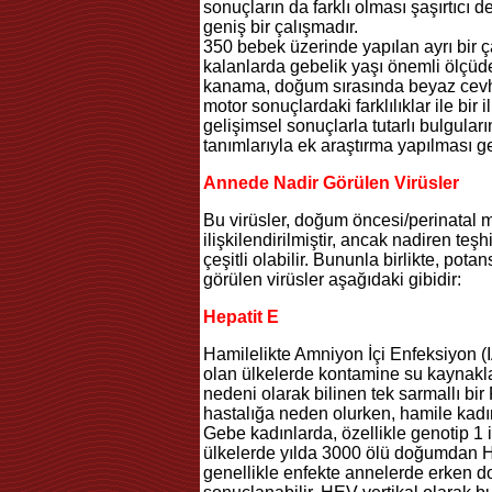
sonuçların da farklı olması şaşırtıcı 
geniş bir çalışmadır.
350 bebek üzerinde yapılan ayrı bir 
kalanlarda gebelik yaşı önemli ölçüd
kanama, doğum sırasında beyaz cevher
motor sonuçlardaki farklılıklar ile bir
gelişimsel sonuçlarla tutarlı bulguları
tanımlarıyla ek araştırma yapılması g
Annede Nadir Görülen Virüsler
Bu virüsler, doğum öncesi/perinatal 
ilişkilendirilmiştir, ancak nadiren teş
çeşitli olabilir. Bununla birlikte, pota
görülen virüsler aşağıdaki gibidir:
Hepatit E
Hamilelikte Amniyon İçi Enfeksiyon (I
olan ülkelerde kontamine su kaynaklar
nedeni olarak bilinen tek sarmallı bir
hastalığa neden olurken, hamile kadın
Gebe kadınlarda, özellikle genotip 1 
ülkelerde yılda 3000 ölü doğumdan H
genellikle enfekte annelerde erken d