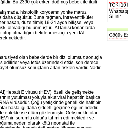
değildir. Bu 2390 çok erken doğmuş bebek ile ilgili
TOKi 10 B
Whatsapp
çalışmada, histolojik koryoamniyonite maruz
Silinir
e daha düşüktür. Buna rağmen, intraventriküler
 hasarı, düzeltilmiş 18-24 ayda bilişsel veya
 ilişki olmadığı bulunmuştur. IAI tanısı konanlarda
n olup olmadığını belirlenmesi için yeni IAI
Göğüs Es
erekmektedir.
maruziyeti olan bebeklerde bir dizi olumsuz sonuçla
his edilirler veya fetüs üzerindeki etkisi son derece
nsiyel olumsuz sonuçların artan riskleri vardır. Nadir
AI)Hepatit E virüsü (HEV), özellikle gelişmekte
ının yutulması yoluyla akut viral hepatitin başlıca
 RNA virüsüdür. Çoğu yetişkinde genellikle hafif bir
lar hastalığı daha şiddetli geçirme eğilimindedir.
ile enfekte ise ölüm gözlenmiştir. Gelişmekte olan
EV’nin sorumlu olduğu tahmin edilmektedir ve
oğuma neden olarak kötü neonatal ile