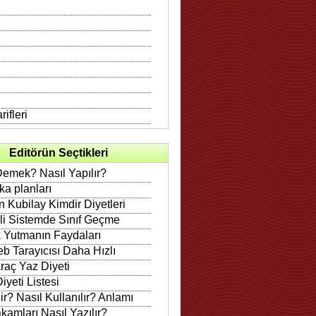
ifleri
Editörün Seçtikleri
Demek? Nasıl Yapılır?
rka planları
 Kubilay Kimdir Diyetleri
ili Sistemde Sınıf Geçme
 Yutmanın Faydaları
b Tarayıcısı Daha Hızlı
raç Yaz Diyeti
iyeti Listesi
r? Nasıl Kullanılır? Anlamı
amları Nasıl Yazılır?