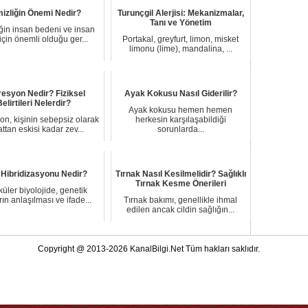
izliğin Önemi Nedir?
Turunçgil Alerjisi: Mekanizmalar,
Tanı ve Yönetim
ğin insan bedeni ve insan
için önemli olduğu ger...
Portakal, greyfurt, limon, misket
limonu (lime), mandalina, ...
esyon Nedir? Fiziksel
Ayak Kokusu Nasıl Giderilir?
Belirtileri Nelerdir?
Ayak kokusu hemen hemen
n, kişinin sebepsiz olarak
herkesin karşılaşabildiği
ttan eskisi kadar zev...
sorunlarda...
Hibridizasyonu Nedir?
Tırnak Nasıl Kesilmelidir? Sağlıklı
Tırnak Kesme Önerileri
üler biyolojide, genetik
rın anlaşılması ve ifade...
Tırnak bakımı, genellikle ihmal
edilen ancak cildin sağlığın...
Copyright @ 2013-2026 KanalBilgi.Net Tüm hakları saklıdır.