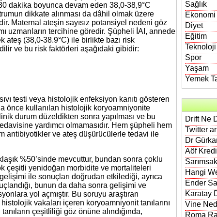
Sağlık
a 30 dakika boyunca devam eden 38,0-38,9°C
trumun dikkate alınması da dâhil olmak üzere
Ekonomi
idir. Maternal ateşin sayısız potansiyel nedeni göz
Diyet
ımı uzmanların tercihine göredir. Şüpheli İAI, annede
Eğitim
 ateş (38,0-38.9°C) ile birlikte bazı risk
Teknoloji
lir ve bu risk faktörleri aşağıdaki gibidir:
Spor
Yaşam
Yemek Tar
sıvı testi veya histolojik enfeksiyon kanıtı gösteren
aha önce kullanılan histolojik koryoamniyonite
 klinik durum düzeldikten sonra yapılması ve bu
Drift Ne 
tedavisine yardımcı olmamasıdır. Hem şüpheli hem
Twitter a
m antibiyotikler ve ateş düşürücülerle tedavi ile
Dr Gürkan
Aöf Kred
klaşık %50’sinde mevcuttur, bundan sonra çoklu
Sarımsak
k çeşitli yenidoğan morbidite ve mortaliteleri
Hangi We
 gelişimi ile sonuçları doğrudan etkilediği, ayrıca
Ender Sa
uçlandığı, bunun da daha sonra gelişimi ve
Karatay D
yonlara yol açmıştır. Bu soruyu araştıran
istolojik vakaları içeren koryoamniyonit tanılarını
Vine Nedi
tanıların çeşitliliği göz önüne alındığında,
Roma Rak