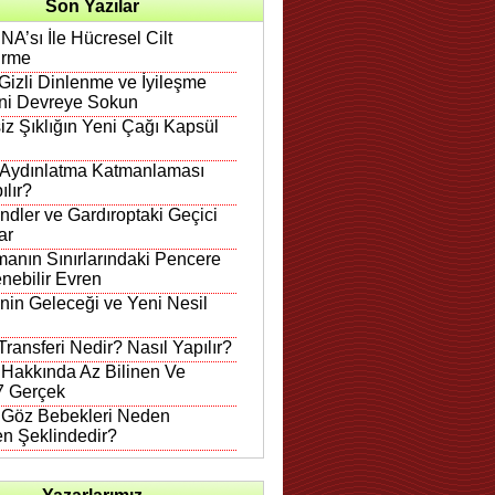
Son Yazılar
A’sı İle Hücresel Cilt
irme
Gizli Dinlenme ve İyileşme
ni Devreye Sokun
iz Şıklığın Yeni Çağı Kapsül
 Aydınlatma Katmanlaması
ılır?
ndler ve Gardıroptaki Geçici
ar
anın Sınırlarındaki Pencere
nebilir Evren
in Geleceği ve Yeni Nesil
ransferi Nedir? Nasıl Yapılır?
 Hakkında Az Bilinen Ve
 7 Gerçek
n Göz Bebekleri Neden
en Şeklindedir?