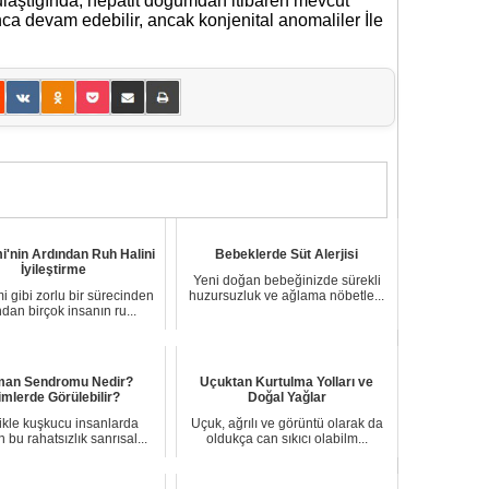
bulaştığında, hepatit doğumdan itibaren mevcut
ca devam edebilir, ancak konjenital anomaliler İle
'nin Ardından Ruh Halini
Bebeklerde Süt Alerjisi
İyileştirme
Yeni doğan bebeğinizde sürekli
 gibi zorlu bir sürecinden
huzursuzluk ve ağlama nöbetle...
ndan birçok insanın ru...
man Sendromu Nedir?
Uçuktan Kurtulma Yolları ve
imlerde Görülebilir?
Doğal Yağlar
ikle kuşkucu insanlarda
Uçuk, ağrılı ve görüntü olarak da
 bu rahatsızlık sanrısal...
oldukça can sıkıcı olabilm...