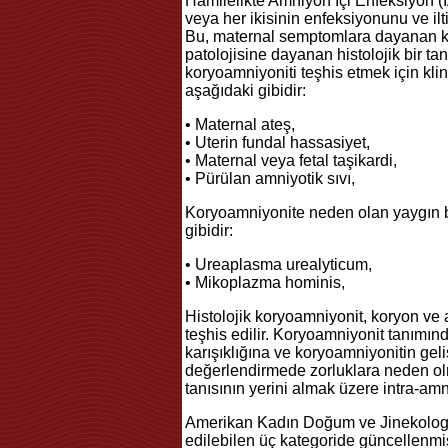
Hamilelikte Amniyon İçi Enfeksiyon (I
veya her ikisinin enfeksiyonunu ve ilt
Bu, maternal semptomlara dayanan kl
patolojisine dayanan histolojik bir tanı
koryoamniyoniti teşhis etmek için klin
aşağıdaki gibidir:
• Maternal ateş,
• Uterin fundal hassasiyet,
• Maternal veya fetal taşikardi,
• Pürülan amniyotik sıvı,
Koryoamniyonite neden olan yaygın ba
gibidir:
• Ureaplasma urealyticum,
• Mikoplazma hominis,
Histolojik koryoamniyonit, koryon ve 
teşhis edilir. Koryoamniyonit tanımın
karışıklığına ve koryoamniyonitin geli
değerlendirmede zorluklara neden ol
tanısının yerini almak üzere intra-amniy
Amerikan Kadın Doğum ve Jinekologlar
edilebilen üç kategoride güncellenmişt