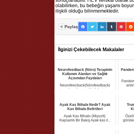
sonuçlanabilir. HEV vertikal olarak 
olabilirken, bu bebeğin yaşamı boyun
ilişkili olduğu bilinmemektedir.
Paylaş
İlginizi Çekebilecek Makalaler
Neurofeedback (Nöro) Terapinin
Pandemi
Kullanım Alanları ve Sağlık
Açısından Faydaları
Pandemi
Neurofeecback(Nörofeedback)
ardı
insanların beyin aktivitelerinin...
Ayak Kas İltihabı Nedir? Ayak
Tru
Kas İltihabı Belirtileri
K
Ayak Kas İltihabı (Miyozit):
Özell
Kapsamlı Bir Bakış Ayak kas il...
görülen