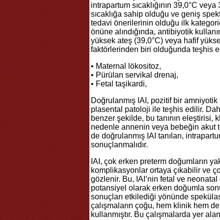
intrapartum sıcaklığının 39,0°C vey
sıcaklığa sahip olduğu ve geniş spek
tedavi önerilerinin olduğu ilk kategor
önüne alındığında, antibiyotik kullan
yüksek ateş (39,0°C) veya hafif yüksek
faktörlerinden biri olduğunda teşhis edi
• Maternal lökositoz,
• Pürülan servikal drenaj,
• Fetal taşikardi,
Doğrulanmış IAI, pozitif bir amniyotik 
plasental patoloji ile teşhis edilir. D
benzer şekilde, bu tanının eleştirisi,
nedenle annenin veya bebeğin akut 
de doğrulanmış IAI tanıları, intrapartu
sonuçlanmalıdır.
IAI, çok erken preterm doğumların ya
komplikasyonlar ortaya çıkabilir ve ço
gözlenir. Bu, IAI’nin fetal ve neonatal
potansiyel olarak erken doğumla son
sonuçları etkilediği yönünde spekülas
çalışmaların çoğu, hem klinik hem de h
kullanmıştır. Bu çalışmalarda yer alan 