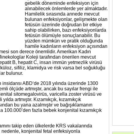
gebelik döneminde enfeksiyon için
alınabilecek önlemlerde yer almaktadır.
Hamilelik sırasında annede mevcut
bulunan enfeksiyonlar, gelişmekte olan
fetüsün üzerinde doğrudan bir etkiye
sahip olabilirken, bazı enfeksiyonlarda
fetüsün ölümüyle sonuçlanabilir. Bu
yüzden mümkün ve pratik olduğunda
hamile kadınların enfeksiyon açısından
lmesi son derece önemlidir. Amerikan Kadın
inekologlar Koleji tarafından önerilen mevcut
hepatit B, hepatit C, insan immün yetmezlik virüsü
üloz, sifiliz, klamidya ve risk varsa bel soğukluğu
lar bulunur.
n insidansı ABD‘de 2018 yılında üzerinde 1300
i ölçüde artmıştır, ancak bu sayılar frengi ile
jenital sitomegalovirüs, varicella zoster virüsü ve
i yılda artmıştır. Kızamıkçık, kızamıkçık
ından bu yana azalmıştır ve bağışıklamanın
a 100.000’den fazla bebek konjenital kızamıkçık
gramını takip eden ülkelerde KRS vakalarında
 nedenle, konjenital fetal enfeksiyonla