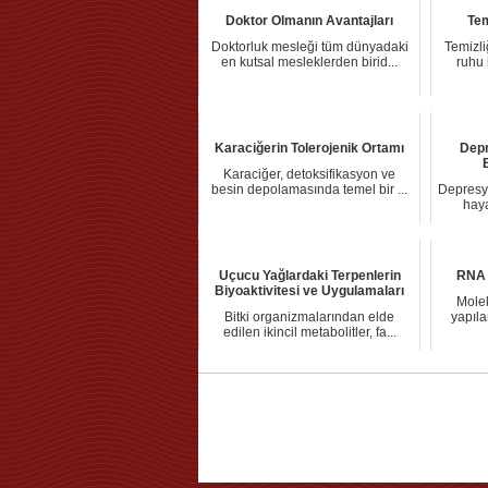
Doktor Olmanın Avantajları
Tem
Doktorluk mesleği tüm dünyadaki
Temizli
en kutsal mesleklerden birid...
ruhu 
Karaciğerin Tolerojenik Ortamı
Depr
Karaciğer, detoksifikasyon ve
besin depolamasında temel bir ...
Depresyo
haya
Uçucu Yağlardaki Terpenlerin
RNA 
Biyoaktivitesi ve Uygulamaları
Molek
Bitki organizmalarından elde
yapıla
edilen ikincil metabolitler, fa...