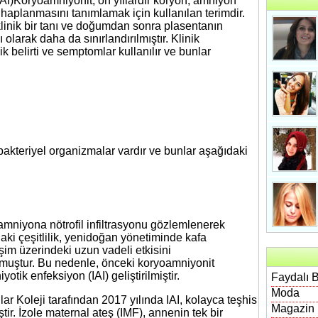
AI)Koryoamniyonit, on yıllardır koryon, amniyon
ihaplanmasını tanımlamak için kullanılan terimdir.
inik bir tanı ve doğumdan sonra plasentanın
 olarak daha da sınırlandırılmıştır. Klinik
ik belirti ve semptomlar kullanılır ve bunlar
kteriyel organizmalar vardır ve bunlar aşağıdaki
amniyona nötrofil infiltrasyonu gözlemlenerek
daki çeşitlilik, yenidoğan yönetiminde kafa
şim üzerindeki uzun vadeli etkisini
muştur. Bu nedenle, önceki koryoamniyonit
otik enfeksiyon (IAI) geliştirilmiştir.
Faydalı B
Moda
 Koleji tarafından 2017 yılında IAI, kolayca teşhis
Magazin
ir. İzole maternal ateş (IMF), annenin tek bir