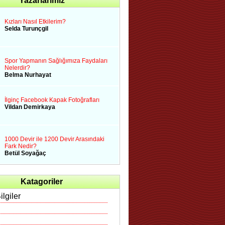
Yazarlarımız
Kızları Nasıl Etkilerim?
Selda Turunçgil
Spor Yapmanın Sağlığımıza Faydaları
Nelerdir?
Belma Nurhayat
İlginç Facebook Kapak Fotoğrafları
Vildan Demirkaya
1000 Devir ile 1200 Devir Arasındaki
Fark Nedir?
Betül Soyağaç
Katagoriler
ilgiler